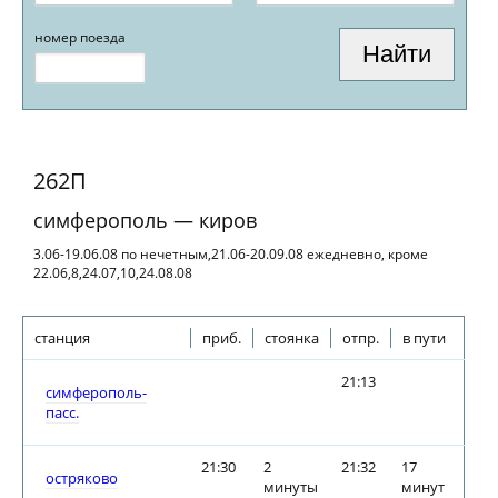
номер поезда
262П
симферополь — киров
3.06-19.06.08 по нечетным,21.06-20.09.08 ежедневно, кроме
22.06,8,24.07,10,24.08.08
станция
приб.
стоянка
отпр.
в пути
21:13
симферополь-
пасс.
21:30
2
21:32
17
остряково
минуты
минут