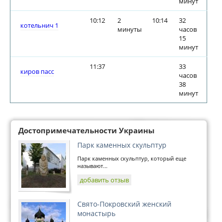
минут
10:12
2
10:14
32
котельнич 1
минуты
часов
15
минут
11:37
33
киров пасс
часов
38
минут
Достопримечательности Украины
Парк каменных скульптур
Парк каменных скульптур, который еще
называют...
добавить отзыв
Свято-Покровский женский
монастырь