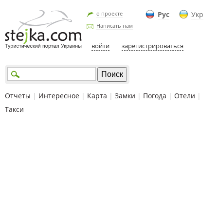
о проекте
Рус
Укр
Написать нам
войти
зарегистрироваться
Отчеты
|
Интересное
|
Карта
|
Замки
|
Погода
|
Отели
|
Такси