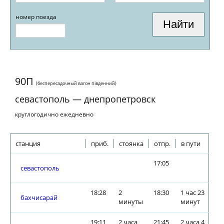
номер поезда
90П
(беспересадочный вагон пiвденний)
севастополь — днепропетровск
круглогодично ежедневно
станция
приб.
стоянка
отпр.
в пути
17:05
севастополь
18:28
2
18:30
1 час 23
бахчисарай
минуты
минут
19:11
2 часа
21:45
2 часа 4