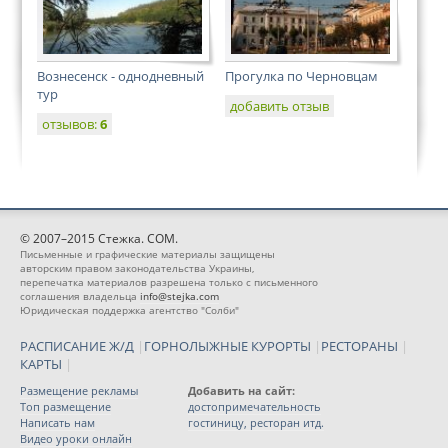
Вознесенск - однодневный
Прогулка по Черновцам
тур
добавить отзыв
отзывов:
6
© 2007–2015 Стежка. COM.
Письменные и графические материалы защищены
авторским правом законодательства Украины,
перепечатка материалов разрешена только с письменного
соглашения владельца
info@stejka.com
Юридическая поддержка агентство "Солби"
РАСПИСАНИЕ Ж/Д
|
ГОРНОЛЫЖНЫЕ КУРОРТЫ
|
РЕСТОРАНЫ
|
КАРТЫ
|
Размещение рекламы
Добавить на сайт:
Топ размещение
достопримечательность
Написать нам
гостиницу, ресторан итд.
Видео уроки онлайн