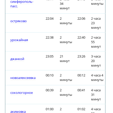
симферополь-
34
минуты
пасс.
минут
22:04
2
22:06
2 часа
остряково
минуты
23
минут
22:38
2
22:40
2 часа
урожайная
минуты
55
минут
23:05
21
23:26
3 часа
джанкой
минут
20
минут
00:10
2
00:12
4 часа 4
новоалексеевка
минуты
минуты
00:39
2
00:41
4 часа
сокологорное
минуты
31
минут
01:00
2
01:02
4 часа
акимовка