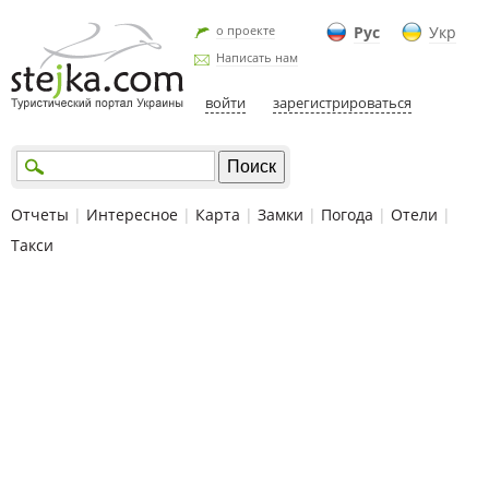
о проекте
Рус
Укр
Написать нам
войти
зарегистрироваться
Отчеты
|
Интересное
|
Карта
|
Замки
|
Погода
|
Отели
|
Такси