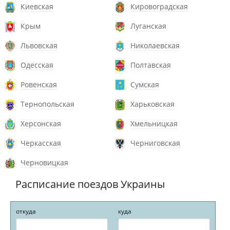
Киевская
Кировоградская
Крым
Луганская
Львовская
Николаевская
Одесская
Полтавская
Ровенская
Сумская
Тернопольская
Харьковская
Херсонская
Хмельницкая
Черкасская
Черниговская
Черновицкая
Расписание поездов Украины
откуда
куда