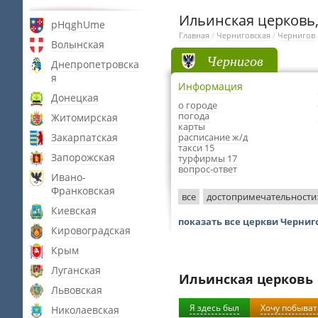
Ильинская церковь
pHqghUme
Главная
/
Черниговская
/
Чернигов
Волынская
Чернигов
Днепропетровска
я
Информация
Донецкая
о городе
погода
Житомирская
карты
Закарпатская
расписание ж/д
такси 15
Запорожская
турфирмы 17
вопрос-ответ
Ивано-
Франковская
все
достопримечательности
Киевская
показать все церкви Черниг
Кировоградская
Крым
Луганская
Ильинская церковь
Львовская
Я здесь был
Хочу побыват
Николаевская