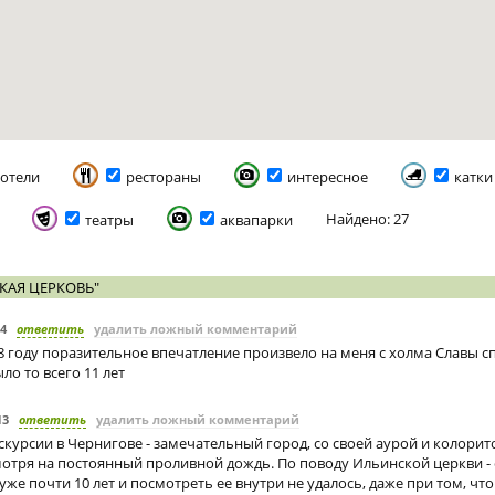
отели
рестораны
интересное
катки
Найдено: 27
театры
аквапарки
КАЯ ЦЕРКОВЬ"
14
ответить
удалить ложный комментарий
88 году поразительное впечатление произвело на меня с холма Славы с
ло то всего 11 лет
13
ответить
удалить ложный комментарий
скурсии в Чернигове - замечательный город, со своей аурой и колорит
мотря на постоянный проливной дождь. По поводу Ильинской церкви - 
 уже почти 10 лет и посмотреть ее внутри не удалось, даже при том, чт