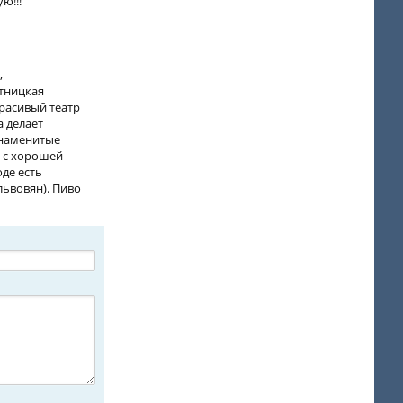
ю!!!
,
ятницкая
красивый театр
а делает
знаменитые
к с хорошей
де есть
львовян). Пиво