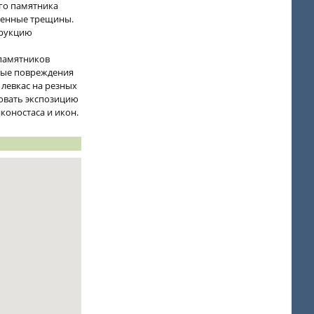
го памятника
ленные трещины.
трукцию
 памятников
ные повреждения
левкас на резных
ровать экспозицию
коностаса и икон.