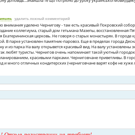
рну доповідь...знайшла те що потрібно до уроку української мови)))дяку
ветить
удалить ложный комментарий
ло внимания уделено Чернигову - там есть красивый Покровский собор
 здание коллегиума, старый дом гетьмана Мазепы, восстановленная П
я Екатерининская церковь. Не говоря о старых монастырях. В городе 
й. В парке установлен памятник-паровоз. Еще в пределах города Десн
у и из парка На валу открывется красивый вид. На валу установлены 
так любят туристы. Чернигов очень напоминает такой уютный городо
планированием, красивыми парками. Черниговчане приветливы. В горо
д и много отличных кондитерских (черниговчане варят кофе не хуже 
! Отзыв регистрации не требует!