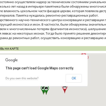
остоянно осуществляли надзор за техническим состоянием уникально
есколько лет назад в интерьере памятника были обнаружены многочис
ю влажность цокольном части фасадов церкви, которая повлекла дес
атериалов. Памятка нуждалась ремонтно-реставрационных работ.
дарственного научно-технического центра консервации и реставрации
трукций иконостаса и икон. В частности, были обнаружены значитель
ели к многочисленным потерям фрагментов иконостаса), шелушение 
ня левкас на некоторых иконах. Тогда было принято решение демонти
 храма до ремонтных работ, осуществить консервацию и реставрацию и
ВЬ НА КАРТЕ
This page can't load Google Maps correctly.
Do you own this website?
OK