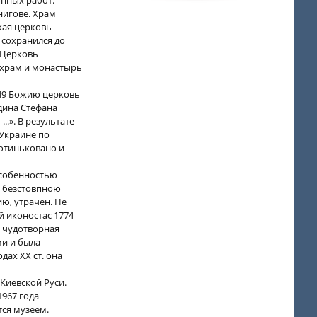
нных работ.
нигове. Храм
ая церковь -
 сохранился до
 Церковь
 храм и монастырь
649 Божию церковь
дина Стефана
.». В результате
Украине по
потиньковано и
особенностью
с безстовпною
ю, утрачен. Не
й иконостас 1774
ь чудотворная
ми и была
дах ХХ ст. она
Киевской Руси.
1967 года
тся музеем.