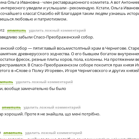
ина Ольга Ивановна - член реставрационного комитета. А вот Антони
 интересного увидели и услышали - рекомендую. Кстати, Ольга Ивановн
сочайшего класса! Спасибо ей! Благодаря таким людям узнаешь истор
аешься любовью и патриотизмом.
012
ответить
удалить ложный комментарий
аведливо забыли Спасо-Преображенский собор.
енский собор — пятиглавый восьмистолпный храм в Чернигове. Ста
амятник древнерусского зодчества. О его бывшем богатом внутренне
остатки фресок, резные плиты хоров, пола, колонны. На протяжении в
рестраивался. В Спасо-Преображенском соборе покоится прах князя И
етого в «Слове о Полку Игореве», Игоря Черниговского и других князей
ветить
удалить ложный комментарий
ли, вообще замечательно бы было
ответить
удалить ложный комментарий
ар хороший. Проте я не знайшла, що мені потрібно.
9
ответить
удалить ложный комментарий