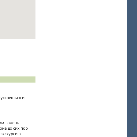
пускаешься и
ом - очень
она до сих пор
о экскурсию