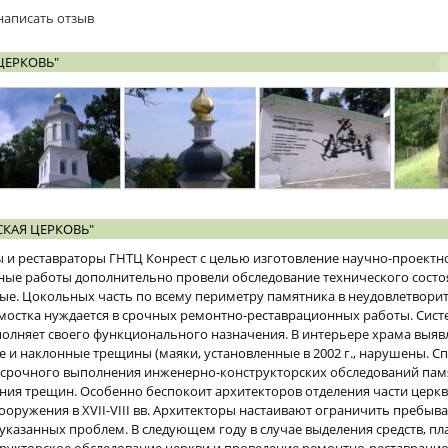
написать отзыв
ЦЕРКОВЬ"
КАЯ ЦЕРКОВЬ"
ры и реставраторы ГНТЦ Конрест с целью изготовление научно-проект
ные работы дополнительно провели обследование технического сост
ые. Цокольных часть по всему периметру памятника в неудовлетвори
мостка нуждается в срочных ремонтно-реставрационных работы. Сист
полняет своего функционального назначения. В интерьере храма выя
и наклонные трещины (маяки, установленные в 2002 г., нарушены. С
 срочного выполнения инженерно-конструкторских обследований пам
ия трещин. Особенно беспокоит архитекторов отделения части церкв
сооружения в ХVII-VIII вв. Архитекторы настаивают ограничить пребыв
казанных проблем. В следующем году в случае выделения средств, пл