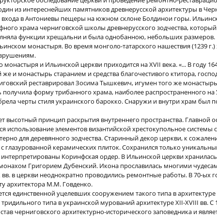
рукторское обследование церкви и проведение ремонтно-реставрацио
 один из интереснейших памятников древнерусской архитектуры в Чер
. у входа в Антониевы пещеры на южном склоне Болдинои горы. Ильинск
фного храма черниговской школы древнерусского зодчества, который
олняла функции хрещальни и была однобанною, небольших размеров.
инском монастыря. Во время монголо-татарского нашествия (1239 г.)
азрушениям.
монастыря и Ильинской церкви приходится на ХVII века. «... В году 1
й же и монастырь старанием и средства благочестивого ктитора, госпо
иговский реставрировал Зосима Тышкевич, игумен того же монастырь ..
 получила форму трибанного храма, наиболее распространенного на 
брела черты стиля украинского барокко. Снаружи и внутри храм был 
ет высотный принцип раскрытия внутреннего пространства. Главной 
ся использование элементов византийской хрестокупольное системы 
терно для деревянного зодчества. Старинный декор церкви, к сожалени
л с глазурованной керамических плиток. Сохранился только уникальны
ом интерпретированы Коринфская ордер. В Ильинской церкви хранилас
у монахом Григорием Дубенский. Икона прославилась многими чудеса
Х вв. в церкви неоднократно проводились ремонтные работы. В 70-ых го
у архитектора М.М. Говденко.
тся единственной уцелевших сооружением такого типа в архитектуре 
тридильного типа в украинской мурований архитектуре ХII-ХVIII вв. С 
остав черниговского архитектурно-исторического заповедника и являе