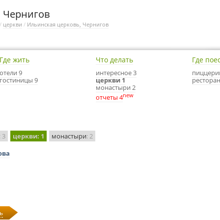
, Чернигов
/
церкви
/
Ильинская церковь, Чернигов
Где жить
Что делать
Где пое
отели 9
интересное 3
пиццери
гостиницы 9
церкви 1
ресторан
монастыри 2
new
отчеты 4
: 3
церкви
: 1
монастыри
: 2
ова
ь