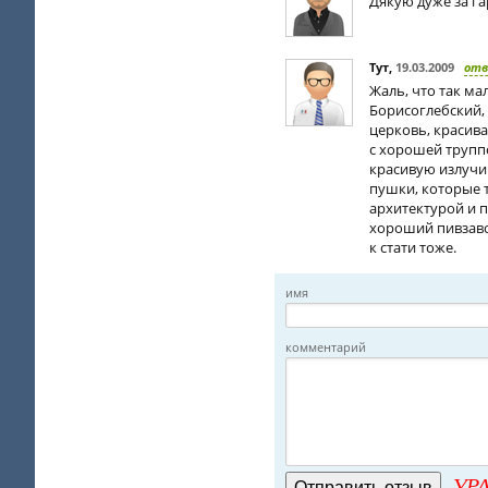
Дякую дуже за га
Тут
,
19.03.2009
от
Жаль, что так ма
Борисоглебский,
церковь, красива
с хорошей труппо
красивую излучин
пушки, которые 
архитектурой и 
хороший пивзаво
к стати тоже.
имя
комментарий
УРА