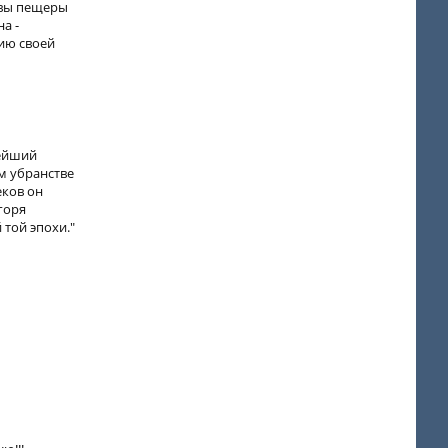
евы пещеры
а -
ию своей
рейший
м убранстве
еков он
горя
 той эпохи."