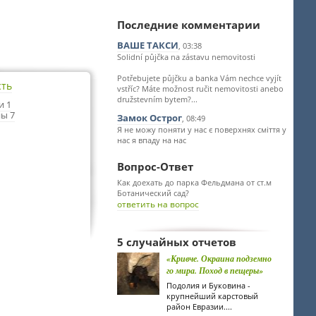
Последние комментарии
ВАШЕ ТАКСИ
, 03:38
Solidní půjčka na zástavu nemovitosti
Potřebujete půjčku a banka Vám nechce vyjít
сть
vstříc? Máte možnost ručit nemovitosti anebo
družstevním bytem?...
и 1
ы 7
Замок Острог
, 08:49
Я не можу поняти у нас є поверхнях сміття у
нас я впаду на нас
Вопрос-Ответ
Как доехать до парка Фельдмана от ст.м
Ботанический сад?
ответить на вопрос
5 случайных отчетов
«Кривче. Окраина подземно
го мира. Поход в пещеры»
Подолия и Буковина -
крупнейший карстовый
район Евразии....