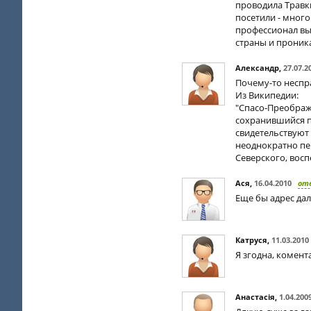
проводила Травк
посетили - много
профессионал вы
страны и проник
Александр
,
27.07.2
Почему-то неспр
Из Википедии:
"Спасо-Преображ
сохранившийся п
свидетельствуют 
неоднократно пе
Северского, восп
Ася
,
16.04.2010
от
Еще бы адрес да
Катруся
,
11.03.2010
Я згодна, комент
Анастасія
,
1.04.200