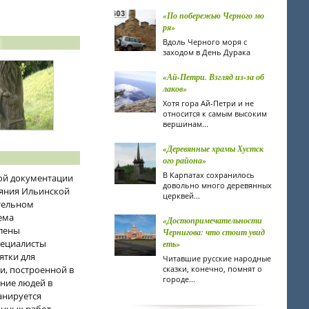
«По побережью Черного мо
ря»
Вдоль Черного моря с
заходом в День Дурака
«Ай-Петри. Взгляд из-за об
лаков»
Хотя гора Ай-Петри и не
относится к самым высоким
вершинам...
«Деревянные храмы Хустск
ого района»
В Карпатах сохранилось
ной документации
довольно много деревянных
ояния Ильинской
церквей...
тельном
ема
«Достопримечательности
влены
Чернигова: что стоит увид
пециалисты
еть»
ятки для
Читавшие русские народные
и, построенной в
сказки, конечно, помнят о
городе...
ание людей в
анируется