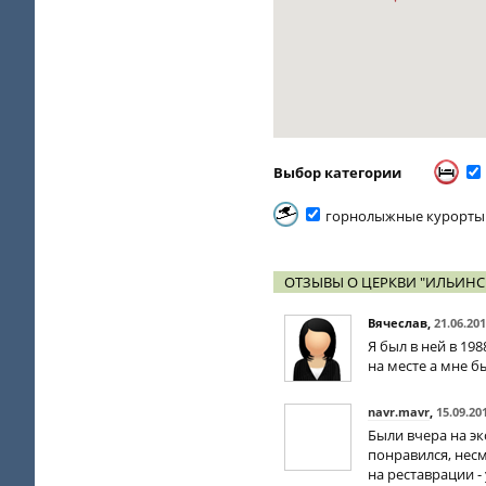
Выбор категории
горнолыжные курорты
ОТЗЫВЫ О ЦЕРКВИ "ИЛЬИНС
Вячеслав
,
21.06.20
Я был в ней в 19
на месте а мне бы
navr.mavr
,
15.09.20
Были вчера на эк
понравился, нес
на реставрации -