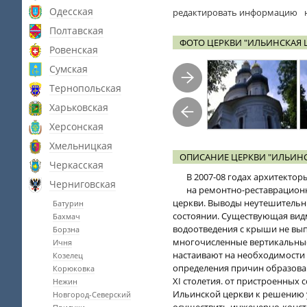
Одесская
редактировать информацию
Полтавская
ФОТО ЦЕРКВИ "ИЛЬИНСКАЯ 
Ровенская
Сумская
Тернопольская
Харьковская
Херсонская
Хмельницкая
ОПИСАНИЕ ЦЕРКВИ "ИЛЬИНС
Черкасская
В 2007-08 годах архитекто
Черниговская
на ремонтно-реставрацион
церкви. Выводы неутешительн
Батурин
состоянии. Существующая вид
Бахмач
водоотведения с крыши не вы
Борзна
многочисленные вертикальные 
Ичня
настаивают на необходимости
Козелец
определения причин образован
Корюковка
XI столетия. от пристроенных 
Нежин
Ильинской церкви к решению у
Новгород-Северский