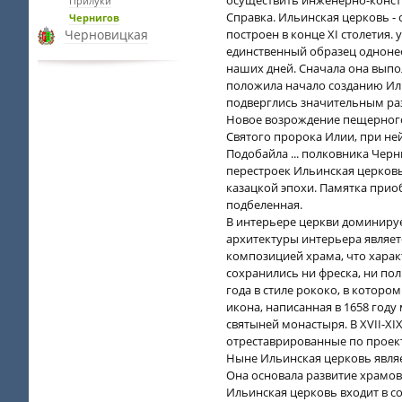
осуществить инженерно-конст
Прилуки
Справка. Ильинская церковь -
Чернигов
Черновицкая
построен в конце XI столетия
единственный образец одноне
наших дней. Сначала она вып
положила начало созданию Иль
подверглись значительным р
Новое возрождение пещерного 
Святого пророка Илии, при не
Подобайла ... полковника Черн
перестроек Ильинская церковь
казацкой эпохи. Памятка прио
подбеленная.
В интерьере церкви доминиру
архитектуры интерьера являет
композицией храма, что харак
сохранились ни фреска, ни по
года в стиле рококо, в котор
икона, написанная в 1658 год
святыней монастыря. В ХVII-ХI
отреставрированные по проект
Ныне Ильинская церковь являе
Она основала развитие храмов 
Ильинская церковь входит в с