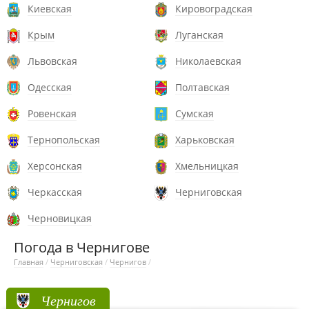
Киевская
Кировоградская
Крым
Луганская
Львовская
Николаевская
Одесская
Полтавская
Ровенская
Сумская
Тернопольская
Харьковская
Херсонская
Хмельницкая
Черкасская
Черниговская
Черновицкая
Погода в Чернигове
Главная
/
Черниговская
/
Чернигов
/
Чернигов