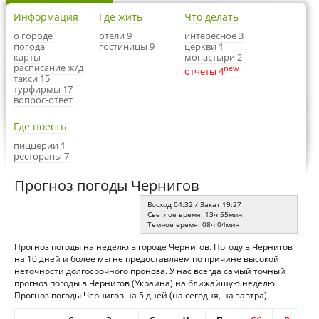
Информация
Где жить
Что делать
о городе
отели 9
интересное 3
погода
гостиницы 9
церкви 1
карты
монастыри 2
расписание ж/д
new
отчеты 4
такси 15
турфирмы 17
вопрос-ответ
Где поесть
пиццерии 1
рестораны 7
Прогноз погоды Чернигов
Восход 04:32 / Закат 19:27
Светлое время: 13ч 55мин
Темное время: 08ч 04мин
Прогноз погоды на неделю в городе Чернигов. Погоду в Чернигов
на 10 дней и более мы не предоставляем по причине высокой
неточности долгосрочного проноза. У нас всегда самый точный
прогноз погоды в Чернигов (Украина) на ближайшую неделю.
Прогноз погоды Чернигов на 5 дней (на сегодня, на завтра).