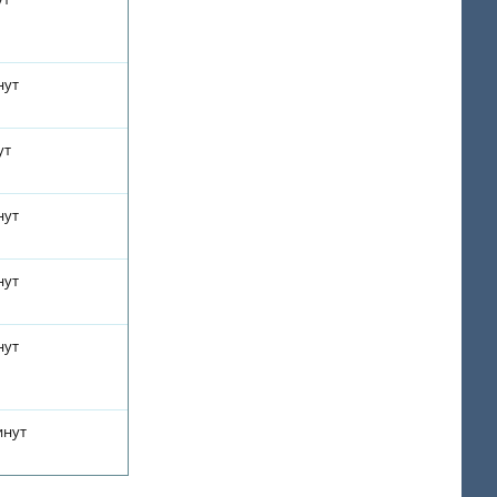
нут
ут
нут
нут
нут
инут