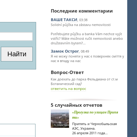
Последние комментарии
ВАШЕ ТАКСИ
, 03:38
Solidní půjčka na zástavu nemovitosti
Potřebujete půjčku a banka Vám nechce vyjít
vstříc? Máte možnost ručit nemovitosti anebo
družstevním bytem?...
Замок Острог
, 08:49
Я не можу поняти у нас є поверхнях сміття у
нас я впаду на нас
Вопрос-Ответ
Как доехать до парка Фельдмана от ст.м
Ботанический сад?
ответить на вопрос
5 случайных отчетов
«Прогулка по улицам Припя
ти»
Припять и Чернобыльская
АЭС, Украина.
26 апреля 2011 года...