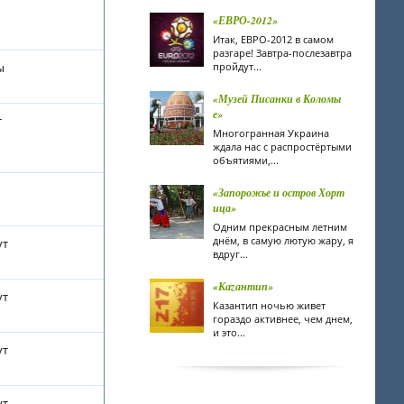
«ЕВРО-2012»
Итак, ЕВРО-2012 в самом
разгаре! Завтра-послезавтра
ы
пройдут...
«Музей Писанки в Коломы
е»
т
Многогранная Украина
ждала нас с распростёртыми
объятиями,...
«Запорожье и остров Хорт
ица»
Одним прекрасным летним
днём, в самую лютую жару, я
ут
вдруг...
«Каzантип»
ут
Казантип ночью живет
гораздо активнее, чем днем,
и это...
ут
ут