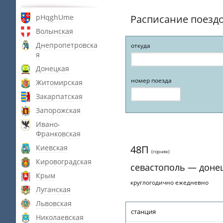
pHqghUme
Расписание поезд
Волынская
Днепропетровска
откуда
я
Донецкая
номер поезда
Житомирская
Закарпатская
Запорожская
Ивано-
Франковская
Киевская
48П
(горняк)
Кировоградская
севастополь — доне
Крым
круглогодично ежедневно
Луганская
Львовская
станция
Николаевская