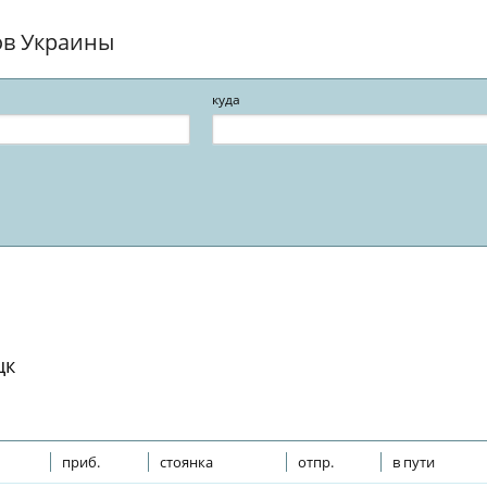
ов Украины
куда
цк
приб.
стоянка
отпр.
в пути