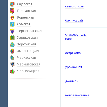
Одесская
севастополь
Полтавская
Ровенская
бахчисарай
Сумская
Тернопольская
симферополь-
Харьковская
пасс.
Херсонская
Хмельницкая
остряково
Черкасская
Черниговская
урожайная
Черновицкая
джанкой
новоалексеевка