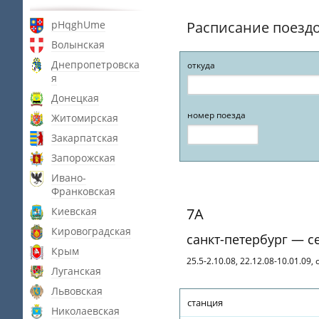
pHqghUme
Расписание поезд
Волынская
Днепропетровска
откуда
я
Донецкая
номер поезда
Житомирская
Закарпатская
Запорожская
Ивано-
Франковская
Киевская
7А
Кировоградская
санкт-петербург — с
Крым
25.5-2.10.08, 22.12.08-10.01.09,
Луганская
Львовская
станция
Николаевская