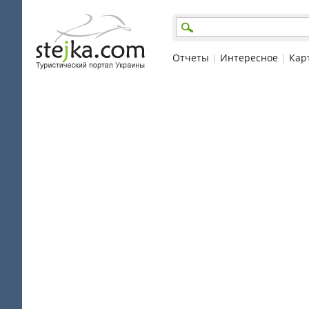
Отчеты
|
Интересное
|
Кар