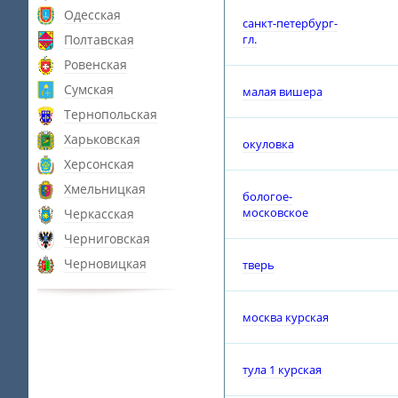
Одесская
санкт-петербург-
Полтавская
гл.
Ровенская
Сумская
малая вишера
Тернопольская
Харьковская
окуловка
Херсонская
Хмельницкая
бологое-
московское
Черкасская
Черниговская
Черновицкая
тверь
москва курская
тула 1 курская