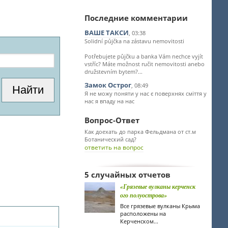
Последние комментарии
ВАШЕ ТАКСИ
, 03:38
Solidní půjčka na zástavu nemovitosti
Potřebujete půjčku a banka Vám nechce vyjít
vstříc? Máte možnost ručit nemovitosti anebo
družstevním bytem?...
Замок Острог
, 08:49
Я не можу поняти у нас є поверхнях сміття у
нас я впаду на нас
Вопрос-Ответ
Как доехать до парка Фельдмана от ст.м
Ботанический сад?
ответить на вопрос
5 случайных отчетов
«Грязевые вулканы керченск
ого полуострова»
Все грязевые вулканы Крыма
расположены на
Керченском...