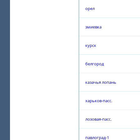
орел
змиевка
курск
белгород
казачья лопань
харьков-пасс.
лозовая-пасс.
павлоград-1