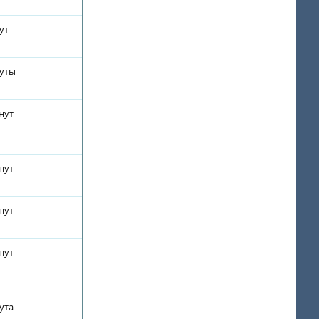
ут
нуты
нут
нут
нут
нут
ута