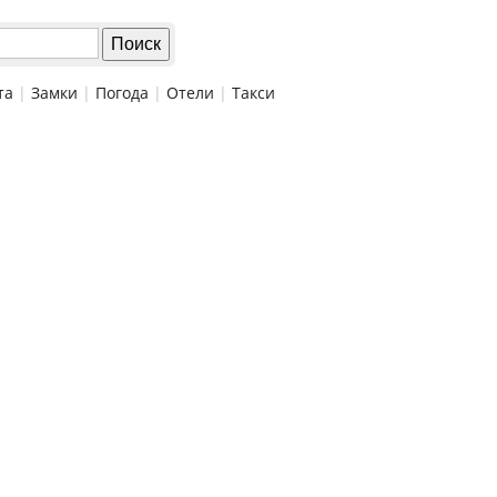
та
|
Замки
|
Погода
|
Отели
|
Такси