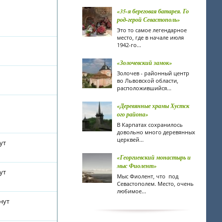
«35-я береговая батарея. Го
род-герой Севастополь»
Это то самое легендарное
место, где в начале июля
1942-го...
«Золочевский замок»
Золочев - районный центр
во Львовской области,
расположившийся...
«Деревянные храмы Хустск
ого района»
В Карпатах сохранилось
довольно много деревянных
церквей...
ут
«Георгиевский монастырь и
мыс Фиолент»
ут
Мыс Фиолент, что под
Севастополем. Место, очень
любимое...
нут