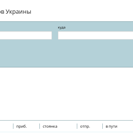
ов Украины
куда
приб.
стоянка
отпр.
в пути