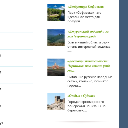
«Дендропарк Софиевка»
Парк «Софиевка»– это
идеальное место для
поездки...
«Джуринский водопад и за
мок Червоногород»
Есть в нашей области один
очень интересный водопад
–...
т
«Достопримечательности
Чернигова: что стоит увид
еть»
т
Читавшие русские народные
сказки, конечно, помнят о
городе...
т
«Отдых в Судаке»
Города черноморского
т
побережья нанизаны на
береговую...
ут