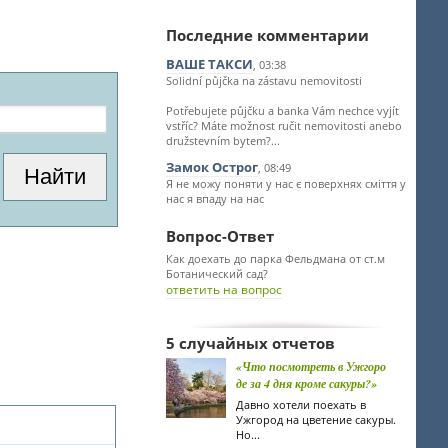
Последние комментарии
ВАШЕ ТАКСИ
, 03:38
Solidní půjčka na zástavu nemovitosti
Potřebujete půjčku a banka Vám nechce vyjít
vstříc? Máte možnost ručit nemovitosti anebo
družstevním bytem?...
Замок Острог
, 08:49
Я не можу поняти у нас є поверхнях сміття у
нас я впаду на нас
Вопрос-Ответ
Как доехать до парка Фельдмана от ст.м
Ботанический сад?
ответить на вопрос
5 случайных отчетов
«Что посмотреть в Ужгоро
де за 4 дня кроме сакуры?»
Давно хотели поехать в
Ужгород на цветение сакуры.
Но...