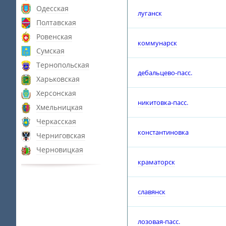
Одесская
луганск
Полтавская
Ровенская
коммунарск
Сумская
Тернопольская
дебальцево-пасс.
Харьковская
Херсонская
никитовка-пасс.
Хмельницкая
Черкасская
константиновка
Черниговская
Черновицкая
краматорск
славянск
лозовая-пасс.