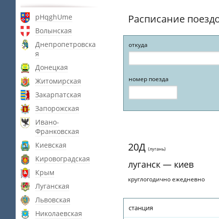
pHqghUme
Расписание поезд
Волынская
Днепропетровска
откуда
я
Донецкая
номер поезда
Житомирская
Закарпатская
Запорожская
Ивано-
Франковская
Киевская
20Д
(лугань)
Кировоградская
луганск — киев
Крым
круглогодично ежедневно
Луганская
Львовская
станция
Николаевская