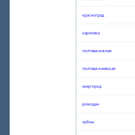
красноград
карловка
полтава-южная
полтава-киевская
миргород
ромодан
лубны