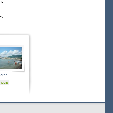
нут
нут
рское
отзыв