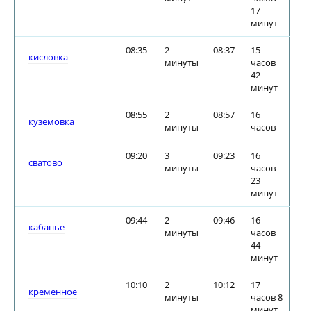
17
минут
08:35
2
08:37
15
кисловка
минуты
часов
42
минут
08:55
2
08:57
16
куземовка
минуты
часов
09:20
3
09:23
16
сватово
минуты
часов
23
минут
09:44
2
09:46
16
кабанье
минуты
часов
44
минут
10:10
2
10:12
17
кременное
минуты
часов 8
минут