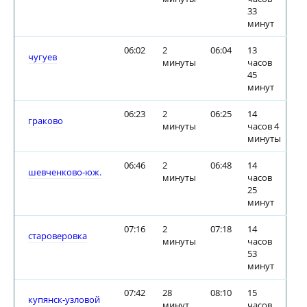
33
минут
06:02
2
06:04
13
чугуев
минуты
часов
45
минут
06:23
2
06:25
14
граково
минуты
часов 4
минуты
06:46
2
06:48
14
шевченково-юж.
минуты
часов
25
минут
07:16
2
07:18
14
староверовка
минуты
часов
53
минут
07:42
28
08:10
15
купянск-узловой
минут
часов