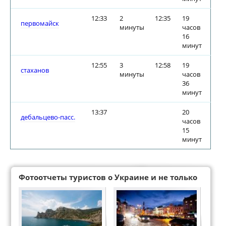
12:33
2
12:35
19
первомайск
минуты
часов
16
минут
12:55
3
12:58
19
стаханов
минуты
часов
36
минут
13:37
20
дебальцево-пасс.
часов
15
минут
Фотоотчеты туристов о Украине и не только