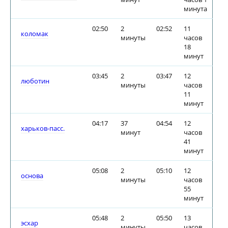
минута
02:50
2
02:52
11
коломак
минуты
часов
18
минут
03:45
2
03:47
12
люботин
минуты
часов
11
минут
04:17
37
04:54
12
харьков-пасс.
минут
часов
41
минут
05:08
2
05:10
12
основа
минуты
часов
55
минут
05:48
2
05:50
13
эсхар
минуты
часов