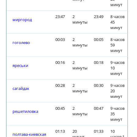
минут
23:47
2
23:49
8 часов
миргород
минуты
45
минут
00:03
2
00:05
8 часов
гоголево
минуты
59
минут
00:16
2
00:18
9 часов
яреськи
минуты
10
минут
00:28
2
00:30
9 часов
сагайдак
минуты
20
минут
00:45
2
00:47
9 часов
решетиловка
минуты
35
минут
01:13
20
01:33
10
полтава-киевская
минут
часов 1