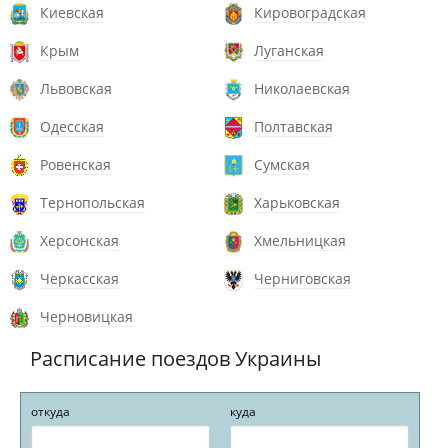
Киевская
Кировоградская
Крым
Луганская
Львовская
Николаевская
Одесская
Полтавская
Ровенская
Сумская
Тернопольская
Харьковская
Херсонская
Хмельницкая
Черкасская
Черниговская
Черновицкая
Расписание поездов Украины
откуда
куда