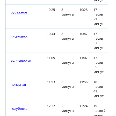
10:25
3
10:28
17
рубежное
минуты
часов
21
минут
10:44
3
10:47
17
лисичанск
минуты
часов
37
минут
11:05
2
11:07
17
волчеярская
минуты
часов
55
минут
11:53
3
11:56
18
попасная
минуты
часов
41
минут
12:22
2
12:24
19
голубовка
минуты
часов 7
минут