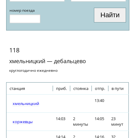
номер поезда
118
хмельницкий — дебальцево
круглогодично ежедневно
станция
приб.
стоянка
отпр.
в пути
13:40
хмельницкий
14:03
2
14:05
23
коржевцы
минуты
минут
14:14
2
14:16
32