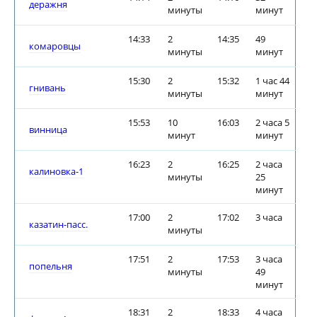
деражня
минуты
минут
14:33
2
14:35
49
комаровцы
минуты
минут
15:30
2
15:32
1 час 44
гнивань
минуты
минут
15:53
10
16:03
2 часа 5
винница
минут
минут
16:23
2
16:25
2 часа
калиновка-1
минуты
25
минут
17:00
2
17:02
3 часа
казатин-пасс.
минуты
17:51
2
17:53
3 часа
попельня
минуты
49
минут
18:31
2
18:33
4 часа