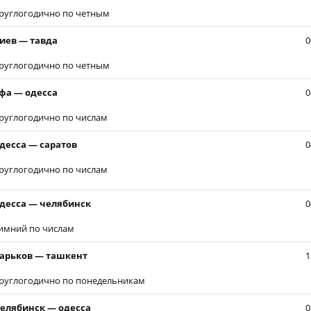
руглогодично по четным
иев — тавда
0
руглогодично по четным
фа — одесса
0
руглогодично по числам
десса — саратов
0
руглогодично по числам
десса — челябинск
0
имний по числам
арьков — ташкент
1
руглогодично по понедельникам
елябинск — одесса
0