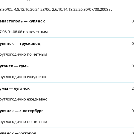
8,30/05, 4,8,12,16,20,24,28/06, 2,6,10,14,18,22,26,30/07/08.2008 г.
евастополь — купянск
0
7.06-31.08.08 по нечетным
упянск — трускавец
0
руглогодично по четным
уганск — сумы
0
руглогодично ежедневно
умы — луганск
2
руглогодично ежедневно
упянск — с.петербург
0
руглогодично по четным
упянск — ужгород
0