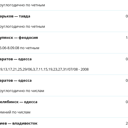
руглогодично по четным
арьков — тавда
0
руглогодично по четным
упянск — феодосия
1
6.06-8.09.08 по четным
аратов — одесса
0
,9,13,17,21,25,29/06,3,7,11,15,19,23,27,31/07/08 - 2008
аратов — одесса
0
руглогодично по числам
елябинск — одесса
0
имний по числам
иев — владивосток
2