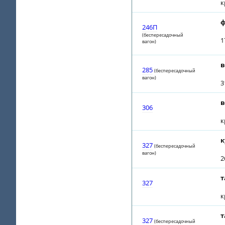
к
ф
246П
(беспересадочный
1
вагон)
в
285
(беспересадочный
вагон)
3
в
306
к
к
327
(беспересадочный
вагон)
2
т
327
к
т
327
(беспересадочный