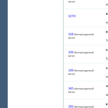
вагон)
к
х
327О
к
к
328
(беспересадочный
вагон)
1
с
339
(беспересадочный
вагон)
5
с
339
(беспересадочный
вагон)
к
ч
345
(беспересадочный
вагон)
з
к
350
(беспересадочный