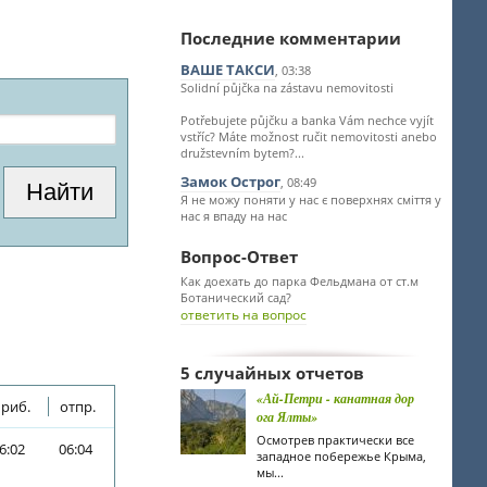
Последние комментарии
ВАШЕ ТАКСИ
, 03:38
Solidní půjčka na zástavu nemovitosti
Potřebujete půjčku a banka Vám nechce vyjít
vstříc? Máte možnost ručit nemovitosti anebo
družstevním bytem?...
Замок Острог
, 08:49
Я не можу поняти у нас є поверхнях сміття у
нас я впаду на нас
Вопрос-Ответ
Как доехать до парка Фельдмана от ст.м
Ботанический сад?
ответить на вопрос
5 случайных отчетов
«Ай-Петри - канатная дор
риб.
отпр.
ога Ялты»
Осмотрев практически все
6:02
06:04
западное побережье Крыма,
мы...