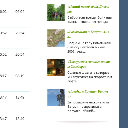
«Пеший поход вдоль Днест
6:02
06:04
ра»
Выбор есть всегда! Вся наша
жизнь – сплошная череда...
«Роман-Кош и Бабуган-яйл
0:52
20:54
а»
Подъем на гору Роман-Кош
был осуществлен в июле
2008-года....
0:52
20:54
«Экскурсия в соляные шахт
ы Соледара»
Соляные шахты, в которые
8:17
08:19
мы спустимся на скоростном
лифте,...
«Поездка в Грузию: Батум
и»
3:47
13:49
За последние несколько лет
Батуми превратился в
популярнейший...
3:47
13:49