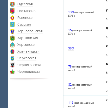
к
Одесская
у
Полтавская
13Л
(беспересадочный
вагон)
Ровенская
к
Сумская
д
16
Тернопольская
(беспересадочный
вагон)
к
Харьковская
Херсонская
х
53О
Хмельницкая
к
Черкасская
в
Черниговская
73
(беспересадочный
вагон)
Черновицкая
5
с
82
(беспересадочный
вагон)
2
т
116
(беспересадочный
вагон)