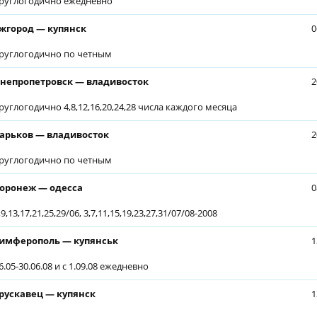
руглогодично ежедневно
жгород — купянск
0
руглогодично по четным
непропетровск — владивосток
2
руглогодично 4,8,12,16,20,24,28 числа каждого месяца
арьков — владивосток
2
руглогодично по четным
оронеж — одесса
0
,9,13,17,21,25,29/06, 3,7,11,15,19,23,27,31/07/08-2008
имферополь — купянськ
1
6.05-30.06.08 и с 1.09.08 ежедневно
рускавец — купянск
1