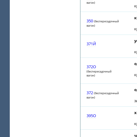
вагон)
к
к
350
(беспересадочный
вагон)
к
у
371Й
к
о
372О
(беспересадочный
к
вагон)
о
372
(беспересадочный
вагон)
з
х
395О
к
ч