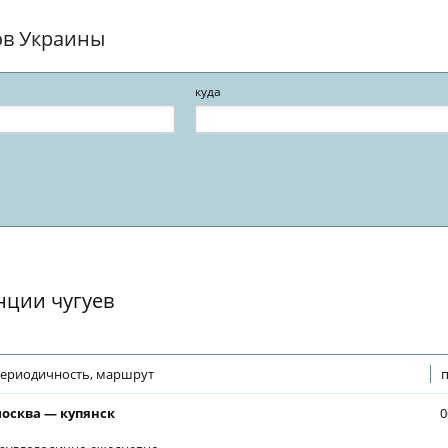
ов Украины
куда
нции чугуев
ериодичность, маршрут
п
осква — купянск
0