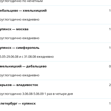
руглогодично по нечетным
ебальцево — хмельницкий
1
руглогодично ежедневно
упянск — москва
1
руглогодично ежедневно
упянск — симферополь
1
5.05-29.06.08 и с 31.08.08 ежедневно
мельницкий — дебальцево
0
руглогодично ежедневно
арьков — владивосток
2
руглогодично 3.06.08-5.06.09 1 раз в четыре дня
.петербург — купянск
1