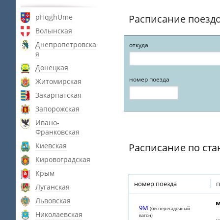
pHqghUme
Расписание поезд
Волынская
Днепропетровска
откуда
я
Донецкая
номер поезда
Житомирская
Закарпатская
Запорожская
Ивано-
Франковская
Киевская
Расписание по ста
Кировоградская
Крым
номер поезда
п
Луганская
Львовская
м
9М
(беспересадочный
Николаевская
вагон)