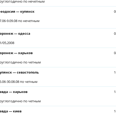
руглогодично по нечетным
еодосия — купянск
0
7.06-9.09.08 по нечетным
оронеж — одесса
0
1/05,2008
оронеж — харьков
0
руглогодично по четным
упянск — севастополь
1
6.06-30.08.08 по четным
авда — харьков
1
руглогодично по четным
авда — киев
1