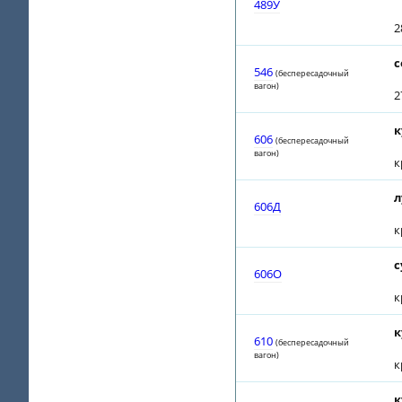
489У
2
с
546
(беспересадочный
вагон)
2
к
606
(беспересадочный
вагон)
к
л
606Д
к
с
606О
к
к
610
(беспересадочный
вагон)
к
к