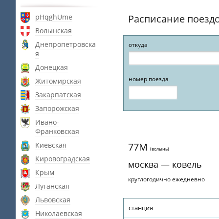
pHqghUme
Расписание поезд
Волынская
Днепропетровска
откуда
я
Донецкая
номер поезда
Житомирская
Закарпатская
Запорожская
Ивано-
Франковская
Киевская
77М
(волынь)
Кировоградская
москва — ковель
Крым
круглогодично ежедневно
Луганская
Львовская
станция
Николаевская