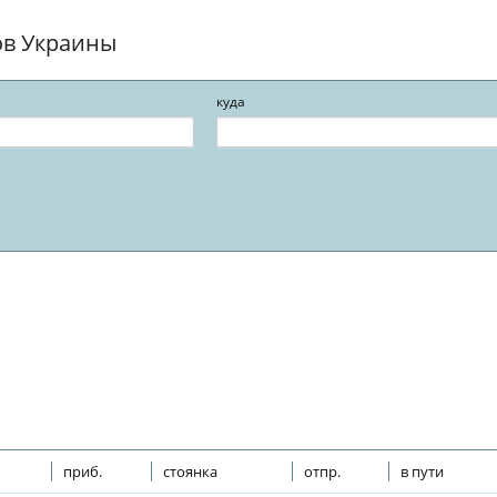
ов Украины
куда
приб.
стоянка
отпр.
в пути