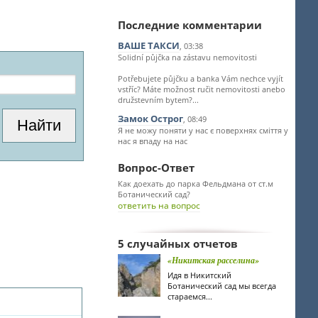
Последние комментарии
ВАШЕ ТАКСИ
, 03:38
Solidní půjčka na zástavu nemovitosti
Potřebujete půjčku a banka Vám nechce vyjít
vstříc? Máte možnost ručit nemovitosti anebo
družstevním bytem?...
Замок Острог
, 08:49
Я не можу поняти у нас є поверхнях сміття у
нас я впаду на нас
Вопрос-Ответ
Как доехать до парка Фельдмана от ст.м
Ботанический сад?
ответить на вопрос
5 случайных отчетов
«Никитская расселина»
Идя в Никитский
Ботанический сад мы всегда
стараемся...