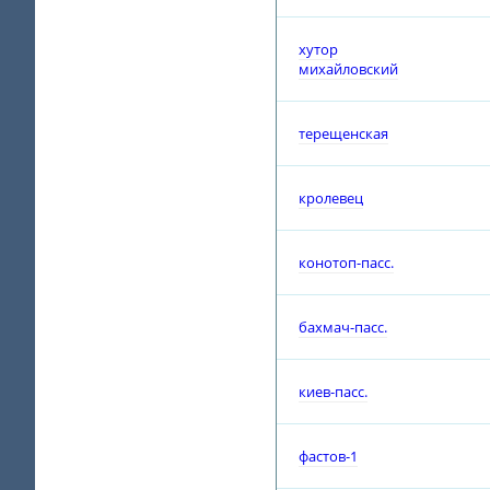
хутор
михайловский
терещенская
кролевец
конотоп-пасс.
бахмач-пасс.
киев-пасс.
фастов-1