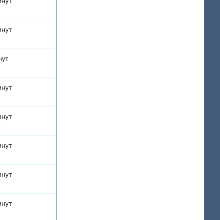
инут
инут
нут
инут
инут
инут
инут
инут