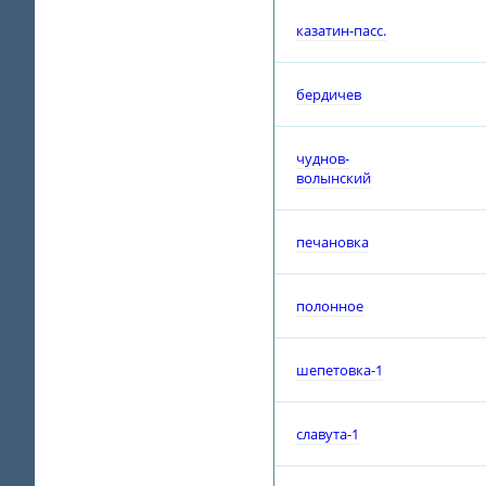
казатин-пасс.
бердичев
чуднов-
волынский
печановка
полонное
шепетовка-1
славута-1