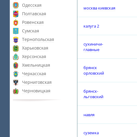
Одесская
москва киевская
Полтавская
Ровенская
калуга 2
Сумская
Тернопольская
сухиничи-
Харьковская
главные
Херсонская
Хмельницкая
брянск
орловский
Черкасская
Черниговская
Черновицкая
брянск-
льговский
навля
суземка