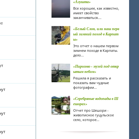
«Алушта»
Все хорошее, как известно,
имеет свойство
заканчиваться....
ут
«Белый Слон, или наш перв
ый зимний поход в Карпат
ы»
Это отчет о нашем первом
зимнем походе в Карпаты.
дело...
ут
«Пирогово - музей под откр
ытым небом»
Решила я рассказать и
показать вам чудные
фотографии...
нут
«Серебряные водопады в Ш
ешорах»
Отчет про Шешори -
нут
живописное гуцульское
село, которое...
нут