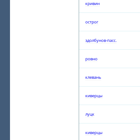
кривин
острог
здолбунов-пасс.
ровно
клевань
киверцы
луцк
киверцы