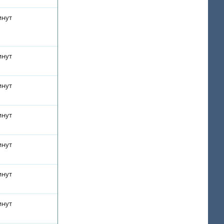
инут
инут
инут
инут
инут
инут
инут