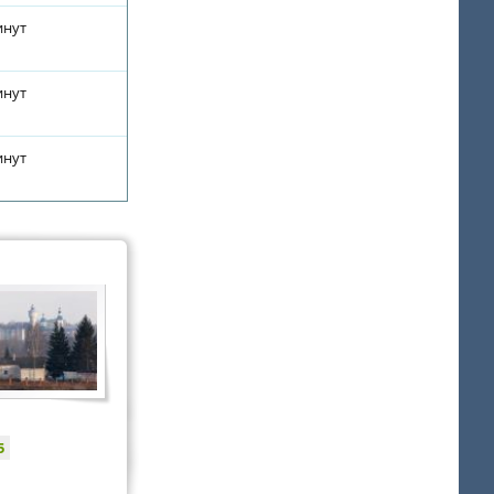
инут
инут
инут
5