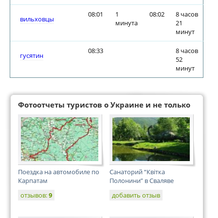
08:01
1
08:02
8 часов
вильховцы
минута
21
минут
08:33
8 часов
гусятин
52
минут
Фотоотчеты туристов о Украине и не только
Поездка на автомобиле по
Санаторий “Квiтка
Карпатам
Полонини” в Сваляве
отзывов:
9
добавить отзыв