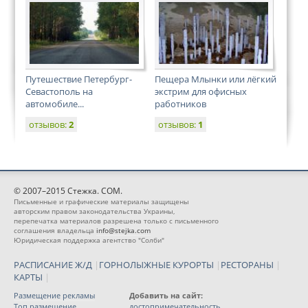
Путешествие Петербург-
Пещера Млынки или лёгкий
Севастополь на
экстрим для офисных
автомобиле...
работников
отзывов:
2
отзывов:
1
© 2007–2015 Стежка. COM.
Письменные и графические материалы защищены
авторским правом законодательства Украины,
перепечатка материалов разрешена только с письменного
соглашения владельца
info@stejka.com
Юридическая поддержка агентство "Солби"
РАСПИСАНИЕ Ж/Д
|
ГОРНОЛЫЖНЫЕ КУРОРТЫ
|
РЕСТОРАНЫ
|
КАРТЫ
|
Размещение рекламы
Добавить на сайт:
Топ размещение
достопримечательность