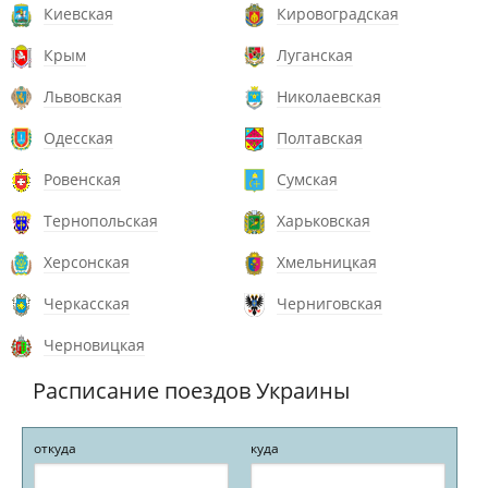
Киевская
Кировоградская
Крым
Луганская
Львовская
Николаевская
Одесская
Полтавская
Ровенская
Сумская
Тернопольская
Харьковская
Херсонская
Хмельницкая
Черкасская
Черниговская
Черновицкая
Расписание поездов Украины
откуда
куда