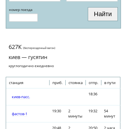
номер поезда
627К
(беспересадочный вагон)
киев — гусятин
круглогодично ежедневно
станция
приб.
стоянка
отпр.
в пути
18:36
киев-пасс.
19:30
2
19:32
54
фастов-1
минуты
минут
20:48
2
20:50
2 часа