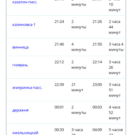
казатин-пасс.
минуты
10
минут
21:24
2
21:26
2 часа
калиновка-1
минуты
44
минут
21:46
4
21:50
3 часа 4
винница
минуты
минуты
22:12
2
22:14
3 часа
гнивань
минуты
26
минут
22:39
21
23:00
3 часа
жмеринка-пасс.
минут
51
минут
00:01
2
00:03
4 часа
деражня
минуты
52
минут
00:33
3 часа
04:09
5 часов
хмельницкий