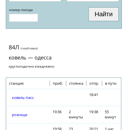
номер поезда
84Л
(голубi озера)
ковель — одесса
круглогодично ежедневно
станция
приб.
стоянка
отпр.
в пути
18:41
ковель-пасс.
19:36
2
19:38
55
рожище
минуты
минут
19:58
23
20:21
1 час