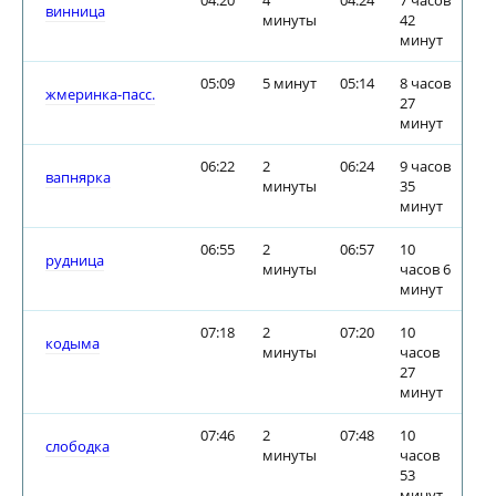
04:20
4
04:24
7 часов
винница
минуты
42
минут
05:09
5 минут
05:14
8 часов
жмеринка-пасс.
27
минут
06:22
2
06:24
9 часов
вапнярка
минуты
35
минут
06:55
2
06:57
10
рудница
минуты
часов 6
минут
07:18
2
07:20
10
кодыма
минуты
часов
27
минут
07:46
2
07:48
10
слободка
минуты
часов
53
минут