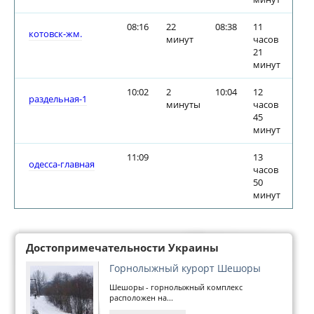
08:16
22
08:38
11
котовск-жм.
минут
часов
21
минут
10:02
2
10:04
12
раздельная-1
минуты
часов
45
минут
11:09
13
одесса-главная
часов
50
минут
Достопримечательности Украины
Горнолыжный курорт Шешоры
Шешоры - горнолыжный комплекс
расположен на...