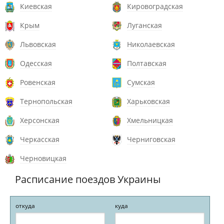
Киевская
Кировоградская
Крым
Луганская
Львовская
Николаевская
Одесская
Полтавская
Ровенская
Сумская
Тернопольская
Харьковская
Херсонская
Хмельницкая
Черкасская
Черниговская
Черновицкая
Расписание поездов Украины
откуда
куда