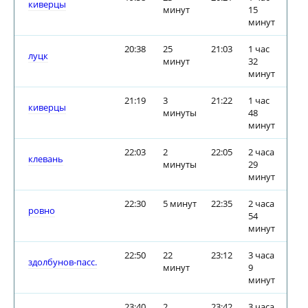
киверцы
минут
15
минут
20:38
25
21:03
1 час
луцк
минут
32
минут
21:19
3
21:22
1 час
киверцы
минуты
48
минут
22:03
2
22:05
2 часа
клевань
минуты
29
минут
22:30
5 минут
22:35
2 часа
ровно
54
минут
22:50
22
23:12
3 часа
здолбунов-пасс.
минут
9
минут
23:40
2
23:42
3 часа