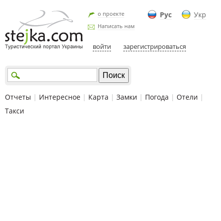
о проекте
Рус
Укр
Написать нам
войти
зарегистрироваться
Отчеты
|
Интересное
|
Карта
|
Замки
|
Погода
|
Отели
|
Такси