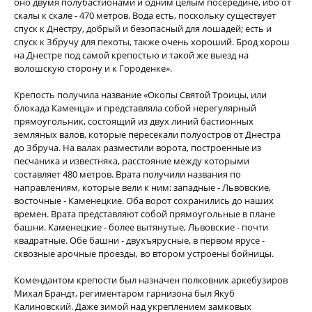
оно двумя полубастионами и одним целым посередине, ибо от
скалы к скале - 470 метров. Вода есть, поскольку существует
спуск к Днестру, добрый и безопасный для лошадей; есть и
спуск к Збручу для пехоты, также очень хороший. Брод хорош
на Днестре под самой крепостью и такой же выезд на
волошскую сторону и к Городенке».
Крепость получила название «Окопы Святой Троицы, или
блокада Каменца» и представляла собой нерегулярный
прямоугольник, состоящий из двух линий бастионных
земляных валов, которые пересекали полуостров от Днестра
до Збруча. На валах разместили ворота, построенные из
песчаника и известняка, расстояние между которыми
составляет 480 метров. Врата получили названия по
направлениям, которые вели к ним: западные - Львовские,
восточные - Каменецкие. Оба ворот сохранились до наших
времен. Врата представляют собой прямоугольные в плане
башни. Каменецкие - более вытянутые, Львовские - почти
квадратные. Обе башни - двухъярусные, в первом ярусе -
сквозные арочные проезды, во втором устроены бойницы.
Комендантом крепости был назначен полковник аркебузиров
Михал Брандт, региментаром гарнизона был Якуб
Калиновский. Даже зимой над укреплением замковых