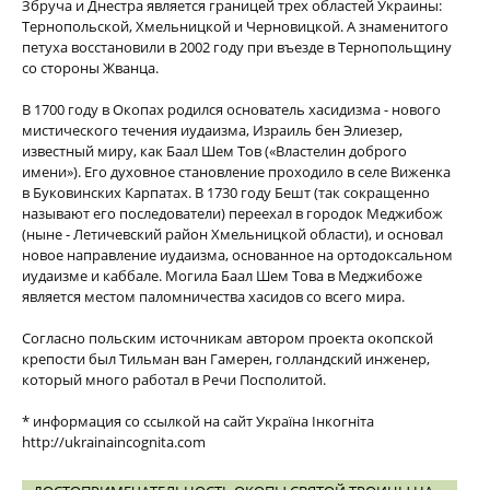
Збруча и Днестра является границей трех областей Украины:
Тернопольской, Хмельницкой и Черновицкой. А знаменитого
петуха восстановили в 2002 году при въезде в Тернопольщину
со стороны Жванца.
В 1700 году в Окопах родился основатель хасидизма - нового
мистического течения иудаизма, Израиль бен Элиезер,
известный миру, как Баал Шем Тов («Властелин доброго
имени»). Его духовное становление проходило в селе Виженка
в Буковинских Карпатах. В 1730 году Бешт (так сокращенно
называют его последователи) переехал в городок Меджибож
(ныне - Летичевский район Хмельницкой области), и основал
новое направление иудаизма, основанное на ортодоксальном
иудаизме и каббале. Могила Баал Шем Това в Меджибоже
является местом паломничества хасидов со всего мира.
Согласно польским источникам автором проекта окопской
крепости был Тильман ван Гамерен, голландский инженер,
который много работал в Речи Посполитой.
* информация со ссылкой на сайт Україна Інкогніта
http://ukrainaincognita.com