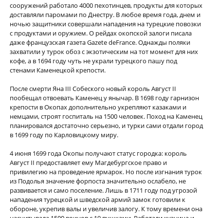
сооружений работало 4000 пехотинцев, продукты для которых
доставляли паромами по Днестру. В любое время года, днем и
ночью защитники совершали нападения на турецкие повозки
с продуктами и оружием. О рейдах окопской залоги писала
даже французская газета Gazete deFrance. Однажды поляки
захватили у турок обоз с экзотическим на тот момент для них
кофе, а в 1694 году чуть не украли турецкого пашу под
стенами Каменецкой крепости.
После смерти Яна III Собеского новый король Август II
пообещал отвоевать Каменец у янычар. В 1698 году гарнизон
крепости в Окопах дополнительно укрепляют казаками и
немцами, строят госпиталь на 1500 человек. Поход на Каменец
планировался достаточно серьезно, и турки сами отдали город
в 1699 году по Карловицкому миру.
4 июня 1699 года Окопы получают статус городка: король
Август II предоставляет ему Магдебургское право и
привилегию на проведение ярмарок. Но после изгнания турок
из Подолья значение форпоста значительно ослабело, не
развивается и само поселение. Лишь в 1711 году под угрозой
нападения турецкой и шведской армий замок готовили к
обороне, укрепив валы и увеличив залогу. К тому времени она