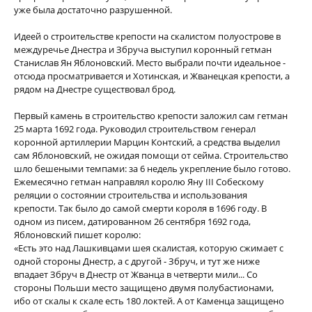
уже была достаточно разрушенной.
Идеей о строительстве крепости на скалистом полуострове в
междуречье Днестра и Збруча выступил коронный гетман
Станислав Ян Яблоновский. Место выбрали почти идеальное -
отсюда просматривается и Хотинская, и Жванецкая крепости, а
рядом на Днестре существовал брод.
Первый камень в строительство крепости заложил сам гетман
25 марта 1692 года. Руководил строительством генерал
коронной артиллерии Марцин Контский, а средства выделил
сам Яблоновский, не ожидая помощи от сейма. Строительство
шло бешеными темпами: за 6 недель укрепление было готово.
Ежемесячно гетман направлял королю Яну III Собескому
реляции о состоянии строительства и использования
крепости. Так было до самой смерти короля в 1696 году. В
одном из писем, датированном 26 сентября 1692 года,
Яблоновский пишет королю:
«Есть это над Лашкивцами шея скалистая, которую сжимает с
одной стороны Днестр, а с другой - Збруч, и тут же ниже
впадает Збруч в Днестр от Жванца в четверти мили... Со
стороны Польши место защищено двумя полубастионами,
ибо от скалы к скале есть 180 локтей. А от Каменца защищено