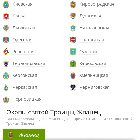
Киевская
Кировоградская
Крым
Луганская
Львовская
Николаевская
Одесская
Полтавская
Ровенская
Сумская
Тернопольская
Харьковская
Херсонская
Хмельницкая
Черкасская
Черниговская
Черновицкая
Окопы святой Троицы, Жванец
Главная
/
Хмельницкая
/
Жванец
/
достопримечательности
/
Окопы святой
Троицы, Жванец
Жванец