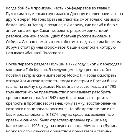
Когда бой был проигран, часть конфедератов во главе с
Пуласким в сумерках спустилась к Днестру и переправилась на
другой берег. Из трех братьев спастись смог только Казимир,
бежавший на Запад, а позднее, в Америку, где погиб в бою с
англичанами при Саванне, воюя в рядах американской
революционной армии. Двух братьев русские выслали в
Сибирь. Словно память о тех событиях, над высоким берегом
Збруча стоят руины сторожевой башни крепости, которую
называют «башней Пулаского».
После первого раздела Польши в 1772 году Окопы переходят к
монархии Габсбургов. В следующем году крепость тайно
посетил австрийский император Иосиф II, чтобы осмотреть
отсюда Хотинскую крепость: тогда в Австрии и России были
планы на войну с турками. Но война не состоялась, и в 1795
году австрийское правительство приказывает разобрать
крепостные стены. А в 1842 году были планы отстроить
крепость в противовес Жванецкому замку, восстановление
которого планировали россияне. Но обе крепости так и не
были восстановлены. В 1874 году на средства, выделенные
краевым сеймом, были отреставрированы крыши над
башнями, а в 1905 году на средства графа Мечислава Дунина-
Борковского Польским обществом почитателей старины