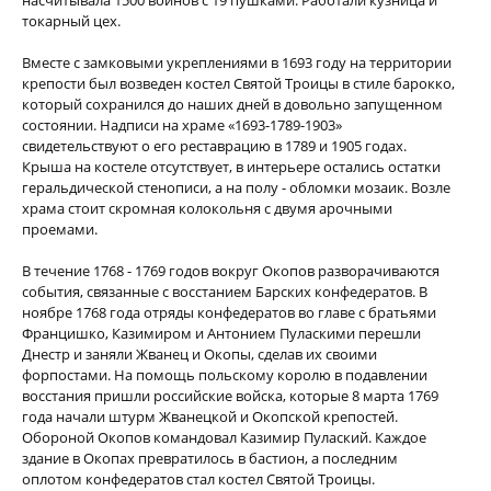
насчитывала 1500 воинов с 19 пушками. Работали кузница и
токарный цех.
Вместе с замковыми укреплениями в 1693 году на территории
крепости был возведен костел Святой Троицы в стиле барокко,
который сохранился до наших дней в довольно запущенном
состоянии. Надписи на храме «1693-1789-1903»
свидетельствуют о его реставрацию в 1789 и 1905 годах.
Крыша на костеле отсутствует, в интерьере остались остатки
геральдической стенописи, а на полу - обломки мозаик. Возле
храма стоит скромная колокольня с двумя арочными
проемами.
В течение 1768 - 1769 годов вокруг Окопов разворачиваются
события, связанные с восстанием Барских конфедератов. В
ноябре 1768 года отряды конфедератов во главе с братьями
Францишко, Казимиром и Антонием Пуласкими перешли
Днестр и заняли Жванец и Окопы, сделав их своими
форпостами. На помощь польскому королю в подавлении
восстания пришли российские войска, которые 8 марта 1769
года начали штурм Жванецкой и Окопской крепостей.
Обороной Окопов командовал Казимир Пулаский. Каждое
здание в Окопах превратилось в бастион, а последним
оплотом конфедератов стал костел Святой Троицы.