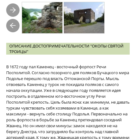
ОПИСАНИЕ ДОСТОПРИМЕЧАТЕЛЬНОСТИ "ОКОПЫ СВЯТОЙ
ТРОИЦЫ"
В 1672 году пал Каменец - восточный форпост Речи
Посполитой. Согласно позорного для поляков Бучацкого мира
Подолье перешло под власть Оттоманской Порты. Мысль
отвоевать Каменец у турок не покидала поляков с самого
начала оккупации. Уже в следующем году появляется идея
построить в отдаленном юго-восточном углу Речи
Посполитой крепость. Цель была ясна: как минимум, не давать
туркам чувствовать себя хозяевами в Каменце, а как
максимум - вернуть себе столицу Подолья. Первоначально на
роль форпоста в борьбе за Каменец претендовал соседний
Жванец. Но он имел свои минусы: замок находился не на
берегу Днестра, что затрудняло бы контроль над главной
артерией края. К тому же, Жванецкая крепость к тому времени