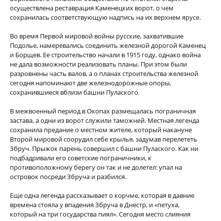
осуществлена реставрация Каменецких ворот, о чем
сохранилась соответствующую надпись на их верхнем ярусе.
Во время Первой мировой войны русские, захватившие
Подолье, намеревались соединить железной дорогой Каменец
и Борщев. Ее строительство начали в 1915 году, однако война
не дала возможности реализовать планы. При этом были
разровнены часть валов, а о планах строительства железной
сегодня напоминают две железнодорожные опоры,
сохранившиеся вблизи башни Пулаского.
В межвоенный период в Окопах размещалась пограничная
застава, а одни из ворот служили таможней. Местная легенда
сохранила предание о местном жителе, который накануне
Второй мировой соорудил себе крылья, задумав перелететь
Збруч. Прыжок парень совершил с башни Пулаского. Как ни
подбадривали его советские пограничники, к
противоположному берегу он так и не долетел: упал на
островок посреди Збруча и разбился.
Еще одна легенда рассказывает о корчме, которая в давние
времена стояла у впадения Збруча в Днестр, и «петуха,
который на три государства пиял». Сегодня место слияния