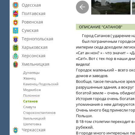
Одесская
Полтавская
Ровенская
ОПИСАНИЕ "САТАНОВ"
Сумская
Город Сатанов ( ударение 
Тернопольская
был пограничным городком 
Харьковская
империи сюда доходили легион
«Сат ан нон? » - что значит – «
Херсонская
«Сат!». Вот с тех пор в наши 
Хмельницкая
видела!
Городок маленький – всего ок
Дунаевцы
домов и заводов.
Жванец
Вообще, такое печальное зрел
Каменец-Подольский
разрушенные здания, а вокруг
Меджибож
богатой земле – очень обидно!
Полонное
История города очень богатая
Сатанов
упоминания о нем датируются 
Славута
Очень много бед принесли город
Староконстантинов
Польши.
Хмельницкий
В 18-том столетии переходит в 
Шепетовка
рубежей.
Черкасская
В городе много интересных па