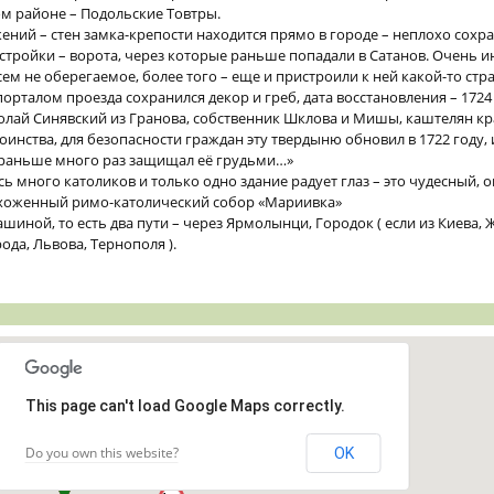
м районе – Подольские Товтры.
ний – стен замка-крепости находится прямо в городе – неплохо сохр
остройки – ворота, через которые раньше попадали в Сатанов. Очень 
ем не оберегаемое, более того – еще и пристроили к ней какой-то ст
порталом проезда сохранился декор и греб, дата восстановления – 1724 
колай Синявский из Гранова, собственник Шклова и Мишы, каштелян к
оинства, для безопасности граждан эту твердыню обновил в 1722 году
 раньше много раз защищал её грудьми…»
сь много католиков и только одно здание радует глаз – это чудесный, 
ухоженный римо-католический собор «Мариивка»
шиной, то есть два пути – через Ярмолынци, Городок ( если из Киева, 
ода, Львова, Тернополя ).
This page can't load Google Maps correctly.
Do you own this website?
OK