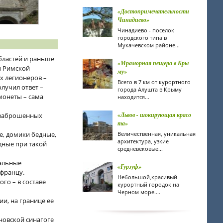
«Достопримечательности
Чинадиево»
Чинадиево - поселок
городского типа в
Мукачевском районе...
областей и раньше
«Мраморная пещера в Кры
ы Римской
му»
х легионеров –
Всего в 7 км от курортного
олучил ответ –
города Алушта в Крыму
 монеты – сама
находится...
«Львов - шокирующая красо
у заброшенных
та»
е, домики бедные,
Величественная, уникальная
архитектура, узкие
дные при такой
средневековые...
иальные
«Гурзуф»
афранцу.
Небольшой,красивый
ого – в составе
курортный городок на
Черном море....
ии, на границе ее
новской синагоге