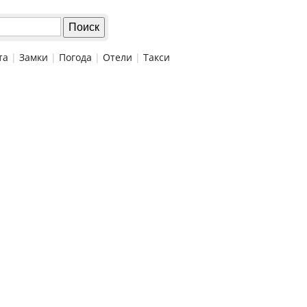
та
|
Замки
|
Погода
|
Отели
|
Такси