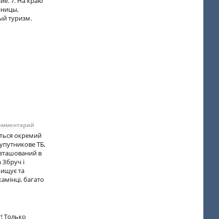
ие. 7. На краю
иницы,
ый туризм.
омментарий
ається окремий
супутникове ТБ,
озташований в
 Збруч і
чищує та
амінці, багато
! Только