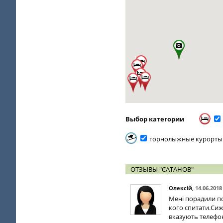
Выбор категории
горнолыжные курорты
ОТЗЫВЫ "САТАНОВ"
Олексій
,
14.06.2018
Мені порадили пої
кого спитати.Сижу
вказують телефон