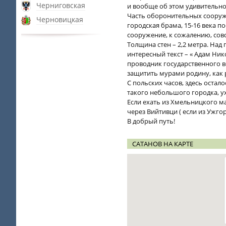
Черниговская
и вообще об этом удивительно
Часть оборонительных сооруже
Черновицкая
городская брама, 15-16 века п
сооружение, к сожалению, совс
Толщина стен – 2,2 метра. Над 
интересный текст – « Адам Ни
проводник государственного в
защитить мурами родину, как
С польских часов, здесь остало
такого небольшого городка, 
Если ехать из Хмельницкого ма
через Вийтивци ( если из Ужгор
В добрый путь!
САТАНОВ НА КАРТЕ