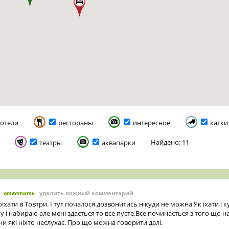
отели
рестораны
интересное
катки
Найдено: 11
театры
аквапарки
ответить
удалить ложный комментарий
хати в Товтри. І тут почалося дозвонитись нікуди не можна Як їхати і к
 і набираю але мені здається то все пусте.Все починається з того що на
и які ніхто неслухає. Про що можна говорити далі.