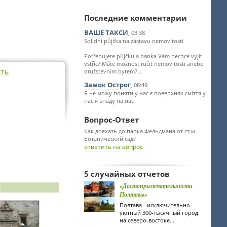
Последние комментарии
ВАШЕ ТАКСИ
, 03:38
Solidní půjčka na zástavu nemovitosti
Potřebujete půjčku a banka Vám nechce vyjít
vstříc? Máte možnost ručit nemovitosti anebo
сть
družstevním bytem?...
Замок Острог
, 08:49
Я не можу поняти у нас є поверхнях сміття у
нас я впаду на нас
Вопрос-Ответ
Как доехать до парка Фельдмана от ст.м
Ботанический сад?
ответить на вопрос
5 случайных отчетов
«Достопримечательности
Полтавы»
Полтава - исключительно
уютный 300-тысячный город
на северо-востоке...