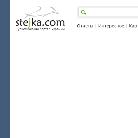
Отчеты
|
Интересное
|
Кар