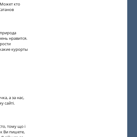
 Может кто
Сатанов
 природа
чень нравится.
арости
 какие курорты
ка, а за нас,
у сайті.
сто, тому що і
 Як Ви пишете,