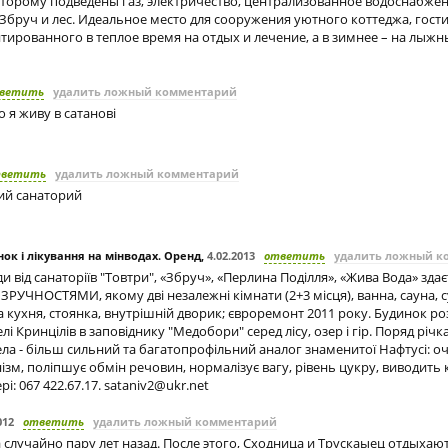
 которому подведены газ, электричество, централизованное водоснабжен
 Збруч и лес. Идеальное место для сооружения уютного коттеджа, гост
тированного в теплое время на отдых и лечение, а в зимнее – на лыжн
ветить
удалить ложный комментарий
о я живу в сатанові
тветить
удалить ложный комментарий
ий санаторий
ок і лікування на мінводах. Оренд
,
4.02.2013
ответить
удалить ложный к
ди від санаторіїв "Товтри", «Збруч», «Перлина Поділля», «Жива Вода» зд
ЗРУЧНОСТЯМИ, якому дві незалежні кімнати (2+3 місця), ванна, сауна, 
 кухня, стоянка, внутрішній дворик; євроремонт 2011 року. Будинок р
 Кринцілів в заповіднику "Медобори" серед лісу, озер і гір. Поряд річка
ла - більш сильний та багатопрофільний аналог знаменитої Нафтусі: о
зм, поліпшує обмін речовин, нормалізує вагу, рівень цукру, виводить к
рі: 067 422.67.17.
sataniv2@ukr.net
012
ответить
удалить ложный комментарий
 случайно пару лет назад. После этого, Сходница и Трускаыец отдыхают