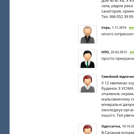
дом 40 м. кв., к
села, рядом река
санатория, ориен
Тел. 066 052 39 09
ігорь
,
1.11.2014
от
нічого інтіресног
НЛО
,
25.02.2013
о
просто прекрасн
Сімейний відпочин
У 12 хвилинах хо
будинок З УСІМА 
опалення, окрема
мальовничому селі
мінеральні джере
омолоджує органі
іншого. Тел увече
Одесситка
,
10.10.2
В Сатанов попала