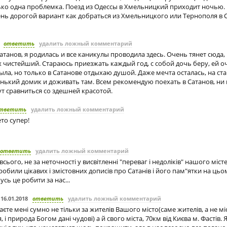
лько одна проблемка. Поезд из Одессы в Хмельницкий приходит ночью.
ень дорогой вариант как добраться из Хмельницкого или Тернополя в 
ответить
удалить ложный комментарий
танов, я родилась и все каникулы проводила здесь. Очень тянет сюда,
х чистейший. Стараюсь приезжать каждый год, с собой дочь беру, ей о
была, но только в Сатанове отдыхаю душой. Даже мечта осталась, на ст
нький домик и доживать там. Всем рекомендую поехать в Сатанов, ни
т сравниться со здешней красотой.
тветить
удалить ложный комментарий
ето супер!
ответить
удалить ложный комментарий
сього, не за неточності у висвітленні "переваг і недоліків" нашого містеч
зробили цікавих і змістовних дописів про Сатанів і його пам"ятки на цьом
сь це робити за нас...
,
16.01.2018
ответить
удалить ложный комментарий
аєте мені сумно не тільки за жителів Вашого місто(саме жителів, а не мі
, і природа Богом дані чудові) а й свого міста, 70км від Києва м. Фастів.