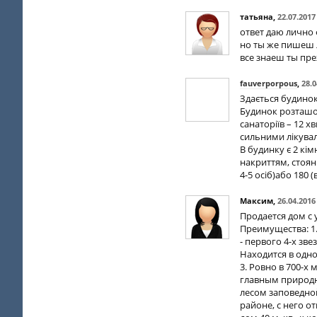
татьяна
,
22.07.2017
ответ даю лично
но ты же пишеш л
все знаеш ты пре
fauverporpous
,
28.0
Здається будинок 
Будинок розташов
санаторіїв – 12 
сильними лікувал
В будинку є 2 кім
накриттям, стоянк
4-5 осіб)або 180 (
Максим
,
26.04.2016
Продается дом с 
Преимущества: 1.
- первого 4-х зв
Находится в одно
3. Ровно в 700-х
главным природн
лесом заповедной
районе, с него о