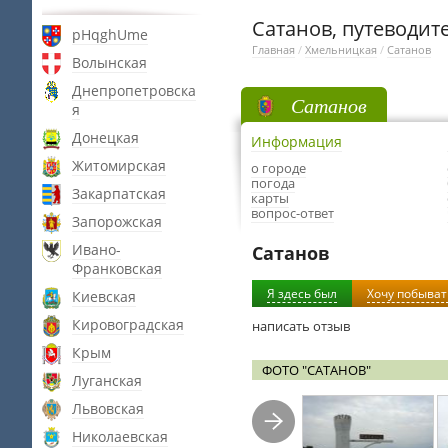
Сатанов, путеводит
pHqghUme
Главная
/
Хмельницкая
/
Сатанов
Волынская
Днепропетровска
Сатанов
я
Донецкая
Информация
Житомирская
о городе
погода
Закарпатская
карты
вопрос-ответ
Запорожская
Ивано-
Сатанов
Франковская
Я здесь был
Хочу побыват
Киевская
Кировоградская
написать отзыв
Крым
ФОТО "САТАНОВ"
Луганская
Львовская
Николаевская