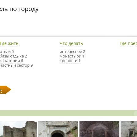
ель по городу
Где жить
Что делать
Где пое
отели 5
интересное 2
базы отдыха 2
монастыри 1
санатории 6
крепости 1
частный сектор 9
ь