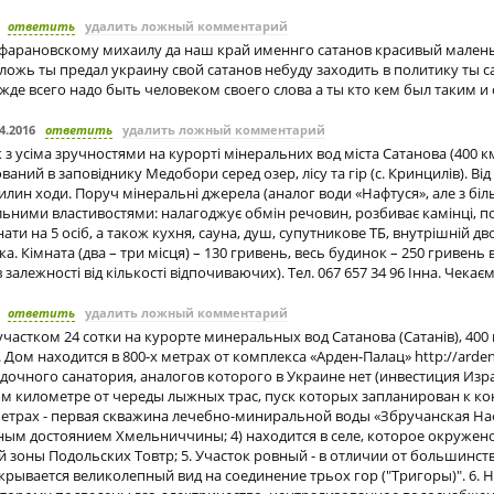
ответить
удалить ложный комментарий
 фарановскому михаилу да наш край именнго сатанов красивый мален
ожь ты предал украину свой сатанов небуду заходить в политику ты 
жде всего надо быть человеком своего слова а ты кто кем был таким и 
4.2016
ответить
удалить ложный комментарий
з усіма зручностями на курорті мінеральних вод міста Сатанова (400 км.
аний в заповіднику Медобори серед озер, лісу та гір (с. Кринцилів). Ві
хвилин ходи. Поруч мінеральні джерела (аналог води «Нафтуся», але з б
ьними властивостями: налагоджує обмін речовин, розбиває камінці, по
нати на 5 осіб, а також кухня, сауна, душ, супутникове ТБ, внутрішній дв
а. Кімната (два – три місця) – 130 гривень, весь будинок – 250 гривень 
в залежності від кількості відпочиваючих). Тел. 067 657 34 96 Інна. Чекаєм
ответить
удалить ложный комментарий
участком 24 сотки на курорте минеральных вод Сатанова (Сатанів), 400 
 Дом находится в 800-х метрах от комплекса «Арден-Палац» http://arden
ездочного санатория, аналогов которого в Украине нет (инвестиция Израи
м километре от череды лыжных трас, пуск которых запланирован к кон
 метрах - первая скважина лечебно-миниральной воды «Збручанская Наф
ым достоянием Хмельниччины; 4) находится в селе, которое окружен
 зоны Подольских Товтр; 5. Участок ровный - в отличии от большинств
ткрывается великолепный вид на соединение трьох гор ("Тригоры)". 6. Н