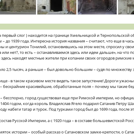
на первый слог ) находится на границе Хмельницкой и Тернопольской 
– до 1939 года. Интересна история названия – считают, что еще в час
ы и центурион Тонилий, остановившись на этом месте, спросил у свои
Да или нет?, то есть – останавливаемся здесь или идем дальше», на что п
дни здесь находят местные жители при копании своих огородов римские
оло 2,5 тысяч, а раньше – был довольно большим – судя по множеств
ище - в таком красивом месте видеть такое запустение! Дороги ужасны
 – бескрайние красивейшие, обработанные поля – почему мы такие бе
 – бесспорно, город существовал еще при Римской империи, но офиц
1404 годом, когда король Владилслав Ягело подарил Сатанив Петру Ш
у набеги татар и турок. Под турками город был до 1699 года, после эт
состав Русской Империи, а с 1920 года – в составе большевистской Росс
мяток истории – особый рассказ о Сатановском замке-крепости, о Сата