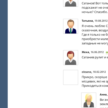
Сатанов! Вот то
подскажет не оч
ночью? Спасибо.
Татьяна
,
19.08.2012
Я очень люблю Са
сказочная, возду
Где я только не 
приобрести мале
западные не могу
Жека
,
16.06.2012
о
Сатанив рулит и 
oksana
,
18.02.2012
Прикро, скоріше в
місцевих, які не 
Приходиться кому
Анна
Ви зн
земля