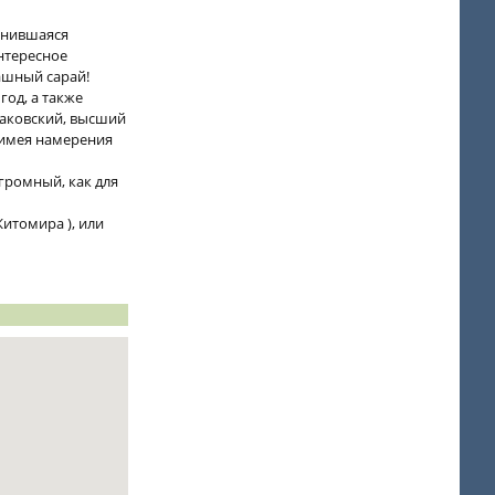
анившаяся
интересное
рашный сарай!
год, а также
раковский, высший
, имея намерения
огромный, как для
Житомира ), или