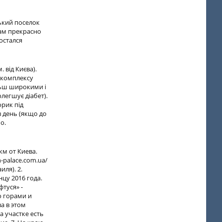
ький поселок
сам прекрасно
остался
 від Києва).
д комплексу
ільш широкими і
легшує діабет).
орик під
в день (якщо до
о.
км от Киева.
-palace.com.ua/
ля). 2.
цу 2016 года.
туся» -
о горами и
а в этом
а участке есть