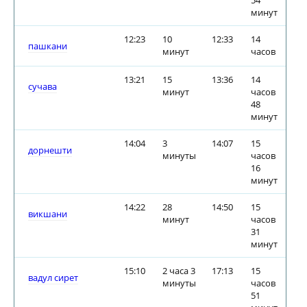
54
минут
12:23
10
12:33
14
пашкани
минут
часов
13:21
15
13:36
14
сучава
минут
часов
48
минут
14:04
3
14:07
15
дорнешти
минуты
часов
16
минут
14:22
28
14:50
15
викшани
минут
часов
31
минут
15:10
2 часа 3
17:13
15
вадул сирет
минуты
часов
51