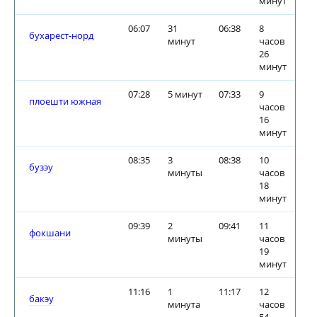
минут
06:07
31
06:38
8
бухарест-норд
минут
часов
26
минут
07:28
5 минут
07:33
9
плоешти южная
часов
16
минут
08:35
3
08:38
10
бузэу
минуты
часов
18
минут
09:39
2
09:41
11
фокшани
минуты
часов
19
минут
11:16
1
11:17
12
бакэу
минута
часов