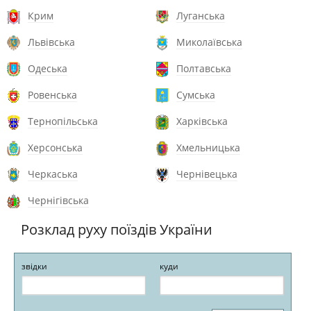
Крим
Луганська
Львівська
Миколаївська
Одеська
Полтавська
Ровенська
Сумська
Тернопільська
Харківська
Херсонська
Хмельницька
Черкаська
Чернівецька
Чернігівська
Розклад руху поїздів України
звідки
куди