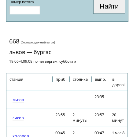
номер потяга
668
(беспересадочный вагон)
львов — бургас
19.06-4.09.08 по четвергам, субботам
станція
приб.
стоянка
відпр.
в
дорозі
23:35
львов
23:55
2
23:57
20
сихов
минуты
минут
00:45
2
00:47
1 час 8
ходоров