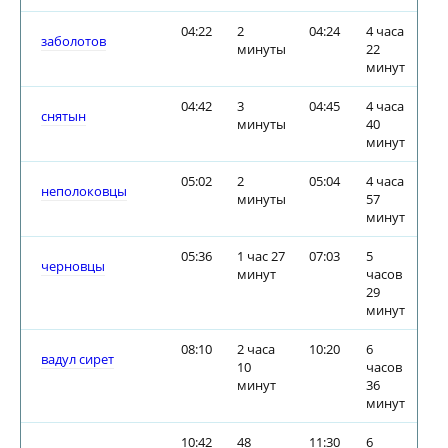
04:22
2
04:24
4 часа
заболотов
минуты
22
минут
04:42
3
04:45
4 часа
снятын
минуты
40
минут
05:02
2
05:04
4 часа
неполоковцы
минуты
57
минут
05:36
1 час 27
07:03
5
черновцы
минут
часов
29
минут
08:10
2 часа
10:20
6
вадул сирет
10
часов
минут
36
минут
10:42
48
11:30
6