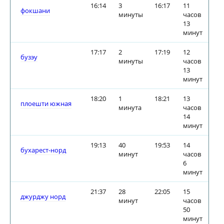
16:14
3
16:17
11
фокшани
минуты
часов
13
минут
17:17
2
17:19
12
бузэу
минуты
часов
13
минут
18:20
1
18:21
13
плоешти южная
минута
часов
14
минут
19:13
40
19:53
14
бухарест-норд
минут
часов
6
минут
21:37
28
22:05
15
джурджу норд
минут
часов
50
минут