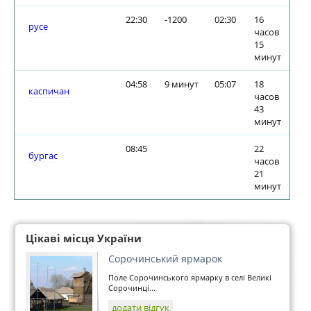
22:30
-1200
02:30
16
русе
часов
15
минут
04:58
9 минут
05:07
18
каспичан
часов
43
минут
08:45
22
бургас
часов
21
минут
Цікаві місця України
Сорочинський ярмарок
Поле Сорочинського ярмарку в селі Великі
Сорочинці...
додати відгук