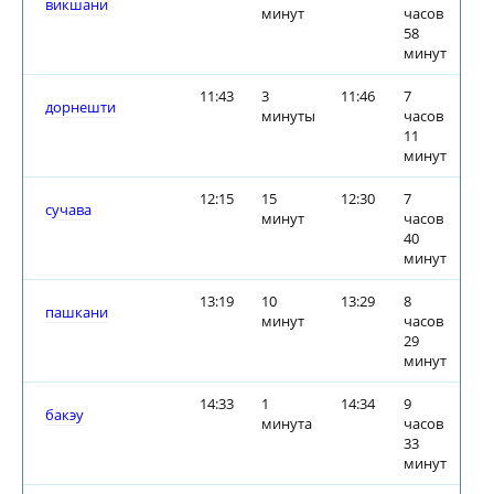
викшани
минут
часов
58
минут
11:43
3
11:46
7
дорнешти
минуты
часов
11
минут
12:15
15
12:30
7
сучава
минут
часов
40
минут
13:19
10
13:29
8
пашкани
минут
часов
29
минут
14:33
1
14:34
9
бакэу
минута
часов
33
минут