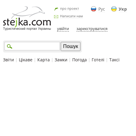
про проект
Рус
Укр
Написати нам
увійти
зареєструватися
Звіти
|
Цікаве
|
Карта
|
Замки
|
Погода
|
Готелі
|
Таксі