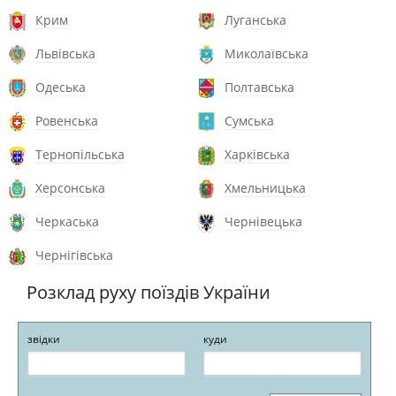
Крим
Луганська
Львівська
Миколаївська
Одеська
Полтавська
Ровенська
Сумська
Тернопільська
Харківська
Херсонська
Хмельницька
Черкаська
Чернівецька
Чернігівська
Розклад руху поїздів України
звідки
куди