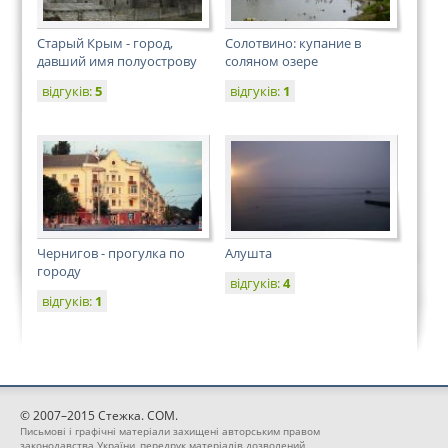
Старый Крым - город,
Солотвино: купание в
давший имя полуострову
соляном озере
відгуків:
5
відгуків:
1
Чернигов - прогулка по
Алушта
городу
відгуків:
4
відгуків:
1
© 2007–2015 Стежка. COM.
Письмові і графічні матеріали захищені авторським правом
законодавства України, передрук матеріалів дозволений