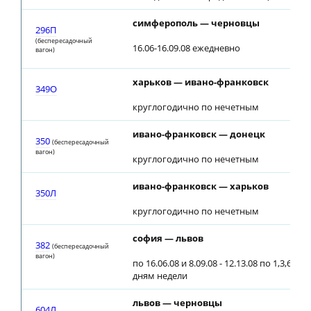
симферополь — черновцы
296П
(беспересадочный
16.06-16.09.08 ежедневно
вагон)
харьков — ивано-франковск
349О
круглогодично по нечетным
ивано-франковск — донецк
350
(беспересадочный
вагон)
круглогодично по нечетным
ивано-франковск — харьков
350Л
круглогодично по нечетным
софия — львов
382
(беспересадочный
вагон)
по 16.06.08 и 8.09.08 - 12.13.08 по 1,3,6
дням недели
львов — черновцы
604Л