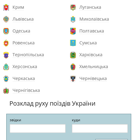
Крим
Луганська
Львівська
Миколаївська
Одеська
Полтавська
Ровенська
Сумська
Тернопільська
Харківська
Херсонська
Хмельницька
Черкаська
Чернівецька
Чернігівська
Розклад руху поїздів України
звідки
куди