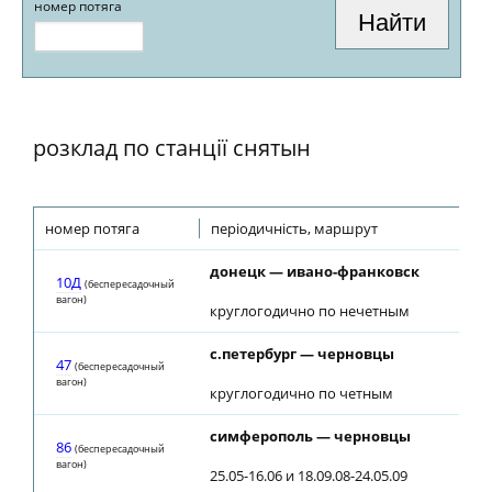
номер потяга
розклад по станції снятын
номер потяга
періодичність, маршрут
донецк — ивано-франковск
10Д
(беспересадочный
вагон)
круглогодично по нечетным
с.петербург — черновцы
47
(беспересадочный
вагон)
круглогодично по четным
симферополь — черновцы
86
(беспересадочный
вагон)
25.05-16.06 и 18.09.08-24.05.09