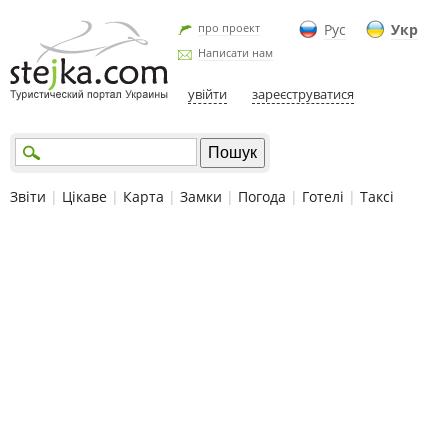
про проект
Рус
Укр
Написати нам
увійти
зареєструватися
Звіти
|
Цікаве
|
Карта
|
Замки
|
Погода
|
Готелі
|
Таксі