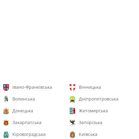
Івано-Франківська
Вінницька
Волинська
Дніпропетровська
Донецька
Житомирська
Закарпатська
Запорізька
Кіровоградська
Київська