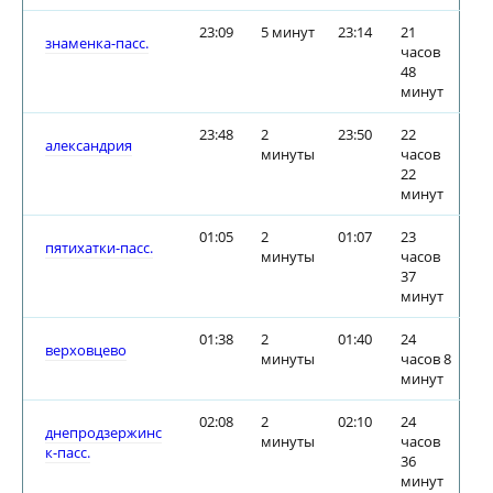
23:09
5 минут
23:14
21
знаменка-пасс.
часов
48
минут
23:48
2
23:50
22
александрия
минуты
часов
22
минут
01:05
2
01:07
23
пятихатки-пасс.
минуты
часов
37
минут
01:38
2
01:40
24
верховцево
минуты
часов 8
минут
02:08
2
02:10
24
днепродзержинс
минуты
часов
к-пасс.
36
минут