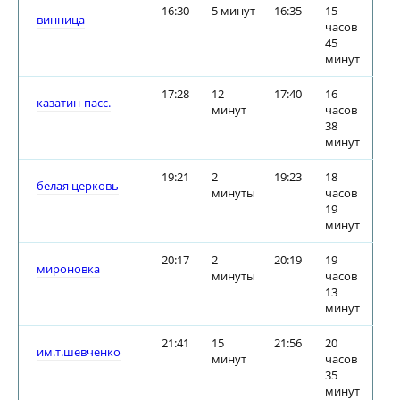
16:30
5 минут
16:35
15
винница
часов
45
минут
17:28
12
17:40
16
казатин-пасс.
минут
часов
38
минут
19:21
2
19:23
18
белая церковь
минуты
часов
19
минут
20:17
2
20:19
19
мироновка
минуты
часов
13
минут
21:41
15
21:56
20
им.т.шевченко
минут
часов
35
минут