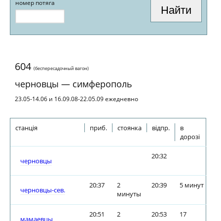
номер потяга
604
(беспересадочный вагон)
черновцы — симферополь
23.05-14.06 и 16.09.08-22.05.09 ежедневно
станція
приб.
стоянка
відпр.
в
дорозі
20:32
черновцы
20:37
2
20:39
5 минут
черновцы-сев.
минуты
20:51
2
20:53
17
мамаевцы