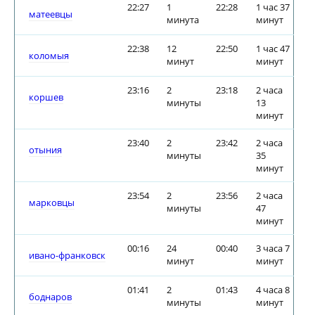
22:27
1
22:28
1 час 37
матеевцы
минута
минут
22:38
12
22:50
1 час 47
коломыя
минут
минут
23:16
2
23:18
2 часа
коршев
минуты
13
минут
23:40
2
23:42
2 часа
отыния
минуты
35
минут
23:54
2
23:56
2 часа
марковцы
минуты
47
минут
00:16
24
00:40
3 часа 7
ивано-франковск
минут
минут
01:41
2
01:43
4 часа 8
боднаров
минуты
минут