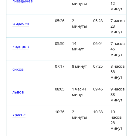
гнездычев
минуты
12
минут
05:26
2
05:28
7 часов
жидачев
минуты
23
минут
05:50
14
06:04
7 часов
ходоров
минут
45
минут
07:17
8 минут
07:25
8 часов
сихов
58
минут
08:05
1 час 41
09:46
9 часов
львов
минут
38
минут
10:36
2
10:38
10
красне
минуты
часов
28
минут