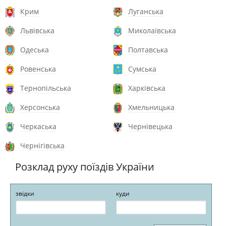
Крим
Луганська
Львівська
Миколаївська
Одеська
Полтавська
Ровенська
Сумська
Тернопільська
Харківська
Херсонська
Хмельницька
Черкаська
Чернівецька
Чернігівська
Розклад руху поїздів України
звідки
куди