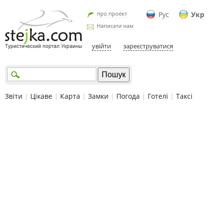
про проект
Рус
Укр
Написати нам
увійти
зареєструватися
Звіти
|
Цікаве
|
Карта
|
Замки
|
Погода
|
Готелі
|
Таксі