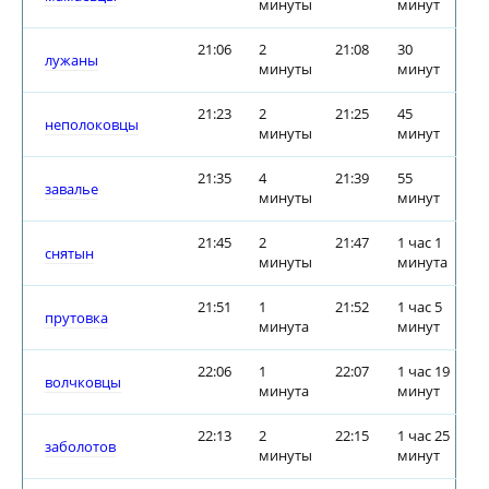
минуты
минут
21:06
2
21:08
30
лужаны
минуты
минут
21:23
2
21:25
45
неполоковцы
минуты
минут
21:35
4
21:39
55
завалье
минуты
минут
21:45
2
21:47
1 час 1
снятын
минуты
минута
21:51
1
21:52
1 час 5
прутовка
минута
минут
22:06
1
22:07
1 час 19
волчковцы
минута
минут
22:13
2
22:15
1 час 25
заболотов
минуты
минут