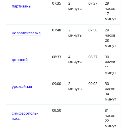
07:35
2
07:37
29
партизаны
минуты
часов
17
минут
07:48
2
07:50
29
новоалексеевка
минуты
часов
28
минут
08:33
4
08:37
30
джанкой
минуты
часов
11
минут
09:00
2
09:02
30
урожайная
минуты
часов
34
минут
09:50
31
симферополь-
часов
пасс.
22
минут