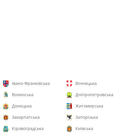
Івано-Франківська
Вінницька
Волинська
Дніпропетровська
Донецька
Житомирська
Закарпатська
Запорізька
Кіровоградська
Київська