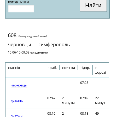
номер потяга
608
(беспересадочный вагон)
черновцы — симферополь
15.06-15.09.08 ежедневно
станція
приб.
стоянка
відпр.
в
дорозі
07:25
черновцы
07:47
2
07:49
22
лужаны
минуты
минут
08:16
2
08:18
49
снятын