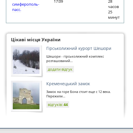
17:09
28
симферополь-
часов
пасс.
25
минут
Цікаві місця України
Гірськолижний курорт Шешори
Шешори - гірськолижний комплекс
розташований...
додати відгук
Кременецький замок
Замок на горе Бона стоит еще с 12 века.
Пережили...
відгуків:
44