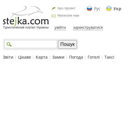
про проект
Рус
Укр
Написати нам
увійти
зареєструватися
Звіти
|
Цікаве
|
Карта
|
Замки
|
Погода
|
Готелі
|
Таксі