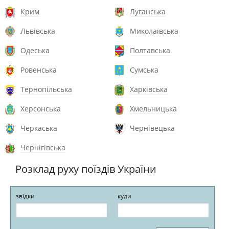
Крим
Луганська
Львівська
Миколаївська
Одеська
Полтавська
Ровенська
Сумська
Тернопільська
Харківська
Херсонська
Хмельницька
Черкаська
Чернівецька
Чернігівська
Розклад руху поїздів України
звідки
куди