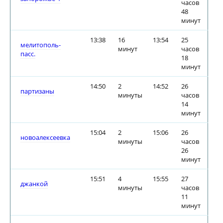
часов
48
минут
13:38
16
13:54
25
мелитополь-
минут
часов
пасс.
18
минут
14:50
2
14:52
26
партизаны
минуты
часов
14
минут
15:04
2
15:06
26
новоалексеевка
минуты
часов
26
минут
15:51
4
15:55
27
джанкой
минуты
часов
11
минут