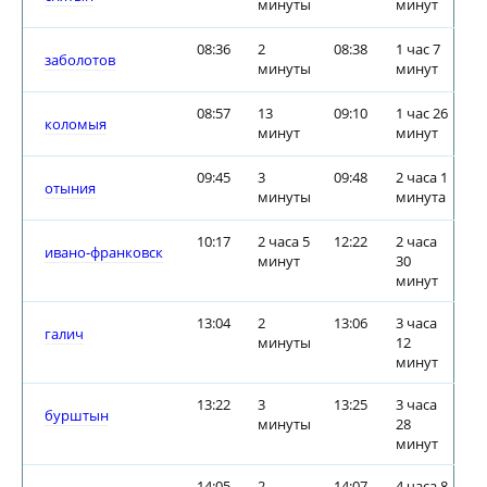
минуты
минут
08:36
2
08:38
1 час 7
заболотов
минуты
минут
08:57
13
09:10
1 час 26
коломыя
минут
минут
09:45
3
09:48
2 часа 1
отыния
минуты
минута
10:17
2 часа 5
12:22
2 часа
ивано-франковск
минут
30
минут
13:04
2
13:06
3 часа
галич
минуты
12
минут
13:22
3
13:25
3 часа
бурштын
минуты
28
минут
14:05
2
14:07
4 часа 8