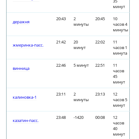
35
минут
20:43
2
20:45
10
деражня
минуты
часов 4
минуты
21:42
20
22:02
11
жмеринка-пасс.
минут
часов 1
минута
22:46
5 минут
22:51
11
винница
часов
45
минут
23:11
2
23:13
12
калиновка-1
минуты
часов 5
минут
23:48
-1420
00:08
12
казатин-пасс.
часов
40
минут