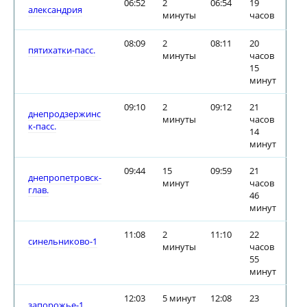
06:52
2
06:54
19
александрия
минуты
часов
08:09
2
08:11
20
пятихатки-пасс.
минуты
часов
15
минут
09:10
2
09:12
21
днепродзержинс
минуты
часов
к-пасс.
14
минут
09:44
15
09:59
21
днепропетровск-
минут
часов
глав.
46
минут
11:08
2
11:10
22
синельниково-1
минуты
часов
55
минут
12:03
5 минут
12:08
23
запорожье-1