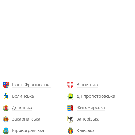
Івано-Франківська
Вінницька
Волинська
Дніпропетровська
Донецька
Житомирська
Закарпатська
Запорізька
Кіровоградська
Київська