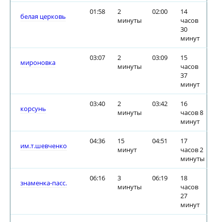
01:58
2
02:00
14
белая церковь
минуты
часов
30
минут
03:07
2
03:09
15
мироновка
минуты
часов
37
минут
03:40
2
03:42
16
корсунь
минуты
часов 8
минут
04:36
15
04:51
17
им.т.шевченко
минут
часов 2
минуты
06:16
3
06:19
18
знаменка-пасс.
минуты
часов
27
минут