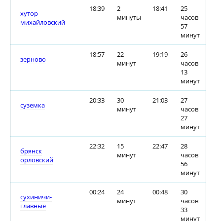
18:39
2
18:41
25
хутор
минуты
часов
михайловский
57
минут
18:57
22
19:19
26
зерново
минут
часов
13
минут
20:33
30
21:03
27
суземка
минут
часов
27
минут
22:32
15
22:47
28
брянск
минут
часов
орловский
56
минут
00:24
24
00:48
30
сухиничи-
минут
часов
главные
33
минут