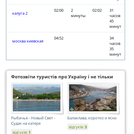
02:00
2
02:02
31
калуга 2
минуты
часов
45
минут
04:52
34
москва киевская
часов
35
минут
Фотозвіти туристів про Україну і не тільки
Рыбачье - Новый Свет -
Балаклава, коротко и ясно
Судак на катере
відгуків:
3
відгуків:
1