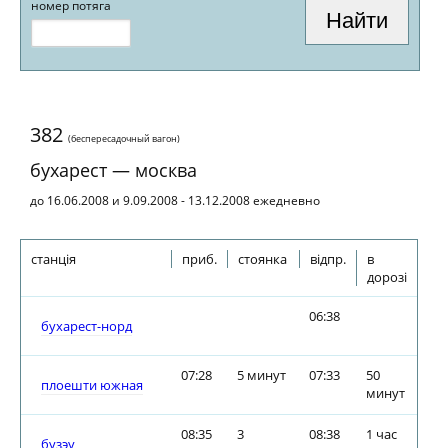
номер потяга
382
(беспересадочный вагон)
бухарест — москва
до 16.06.2008 и 9.09.2008 - 13.12.2008 ежедневно
станція
приб.
стоянка
відпр.
в
дорозі
06:38
бухарест-норд
07:28
5 минут
07:33
50
плоешти южная
минут
08:35
3
08:38
1 час
бузэу