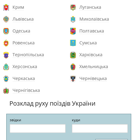
Крим
Луганська
Львівська
Миколаївська
Одеська
Полтавська
Ровенська
Сумська
Тернопільська
Харківська
Херсонська
Хмельницька
Черкаська
Чернівецька
Чернігівська
Розклад руху поїздів України
звідки
куди