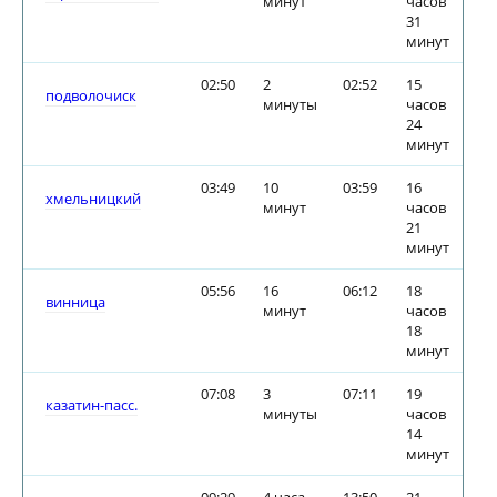
минут
часов
31
минут
02:50
2
02:52
15
подволочиск
минуты
часов
24
минут
03:49
10
03:59
16
хмельницкий
минут
часов
21
минут
05:56
16
06:12
18
винница
минут
часов
18
минут
07:08
3
07:11
19
казатин-пасс.
минуты
часов
14
минут