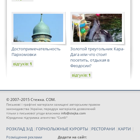
Достопримечательность
Золотой треугольник Кара-
Пархомовки
Дага или что стоит
посетить, отдыхая в
відгуків:
1
Феодосии?
відгуків:
1
© 2007–2015 Стежка. COM.
Письмові і графічні матеріали захищені авторським правом
законодавства України, передрук матеріалів дозволений
тільки з письмової угоди власника
info@stejka.com
Юридична підтримка агентство "Солбі"
РОЗКЛАД З/Д
|
ГОРНОЛЫЖНЫЕ КУРОРТЫ
|
РЕСТОРАНИ
|
КАРТИ
|
Розміщення реклами
Додати на сайт: