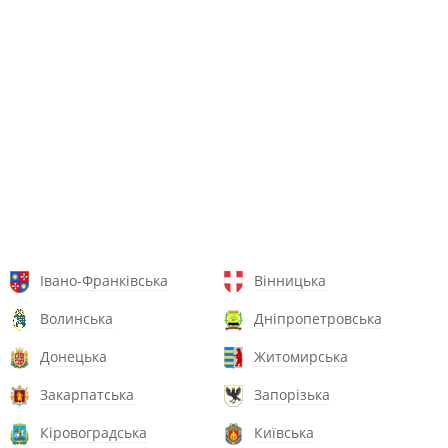
Івано-Франківська
Вінницька
Волинська
Дніпропетровська
Донецька
Житомирська
Закарпатська
Запорізька
Кіровоградська
Київська