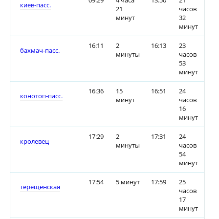
09:29
4 часа
13:50
21
киев-пасс.
21
часов
минут
32
минут
16:11
2
16:13
23
бахмач-пасс.
минуты
часов
53
минут
16:36
15
16:51
24
конотоп-пасс.
минут
часов
16
минут
17:29
2
17:31
24
кролевец
минуты
часов
54
минут
17:54
5 минут
17:59
25
терещенская
часов
17
минут