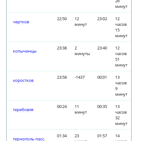
26
минут
22:50
12
23:02
12
чертков
минут
часов
15
минут
23:38
2
23:40
12
копычинцы
минуты
часов
51
минут
23:58
-1437
00:01
13
хоростков
часов
9
минут
00:24
11
00:35
13
теребовля
минут
часов
32
минут
01:34
23
01:57
14
тернополь-пасс.