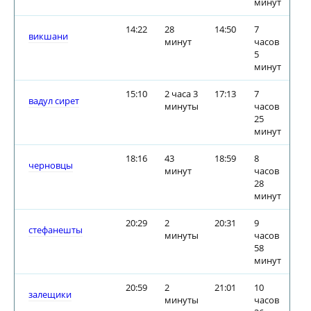
минут
14:22
28
14:50
7
викшани
минут
часов
5
минут
15:10
2 часа 3
17:13
7
вадул сирет
минуты
часов
25
минут
18:16
43
18:59
8
черновцы
минут
часов
28
минут
20:29
2
20:31
9
стефанешты
минуты
часов
58
минут
20:59
2
21:01
10
залещики
минуты
часов