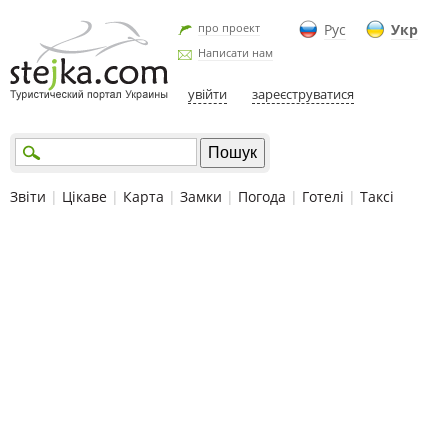
про проект
Рус
Укр
Написати нам
увійти
зареєструватися
Звіти
|
Цікаве
|
Карта
|
Замки
|
Погода
|
Готелі
|
Таксі