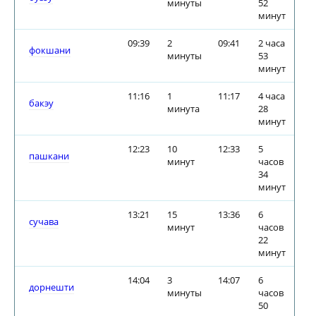
минуты
52
минут
09:39
2
09:41
2 часа
фокшани
минуты
53
минут
11:16
1
11:17
4 часа
бакэу
минута
28
минут
12:23
10
12:33
5
пашкани
минут
часов
34
минут
13:21
15
13:36
6
сучава
минут
часов
22
минут
14:04
3
14:07
6
дорнешти
минуты
часов
50