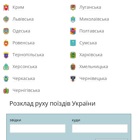
Крим
Луганська
Львівська
Миколаївська
Одеська
Полтавська
Ровенська
Сумська
Тернопільська
Харківська
Херсонська
Хмельницька
Черкаська
Чернівецька
Чернігівська
Розклад руху поїздів України
звідки
куди