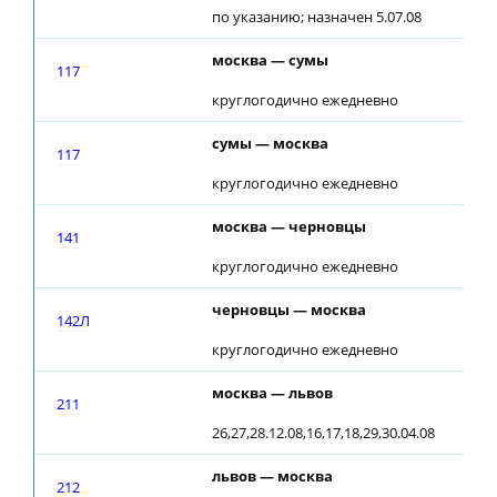
по указанию; назначен 5.07.08
москва — сумы
02
117
круглогодично ежедневно
сумы — москва
00
117
круглогодично ежедневно
москва — черновцы
20
141
круглогодично ежедневно
черновцы — москва
18
142Л
круглогодично ежедневно
москва — львов
22
211
26,27,28.12.08,16,17,18,29,30.04.08
львов — москва
16
212