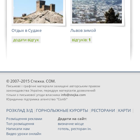
Отдых в Судаке
Львов зимой
додати відгук
відгуків:
1
© 2007–2015 Стежка. COM.
Письмові і графічні матеріали захищені авторським правом
законодавства України, передрук матеріалів дозволений
тільки з письмової угоди власника
info@stejka.com
Юридична підтримка агентство "Солбі"
РОЗКЛАД З/Д
|
ГОРНОЛЫЖНЫЕ КУРОРТЫ
|
РЕСТОРАНИ
|
КАРТИ
|
Розміщення реклами
Додати на сайт:
Топ розміщення
визначне місце
Написати нам
готель, ресторан ін.
Видео уроки онлайн