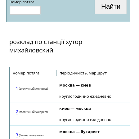
номер потяга
розклад по станції хутор
михайловский
номер потяга
періодичність, маршрут
пр
москва — киев
04
1
(столичный экспресс)
круглогодично ежедневно
киев — москва
23
2
(столичный экспресс)
круглогодично ежедневно
москва — бухарест
05
3
(беспересадочный