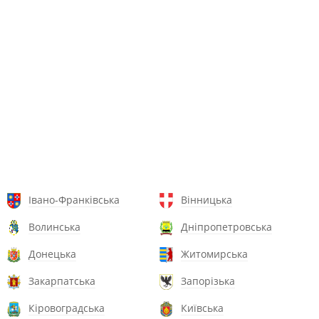
Івано-Франківська
Вінницька
Волинська
Дніпропетровська
Донецька
Житомирська
Закарпатська
Запорізька
Кіровоградська
Київська