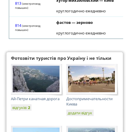
хутор михайловский — киев
813
(электропоезд
повышен)
круглогодично ежедневно
фастов — зерново
22
814
(электропоезд
повышен)
круглогодично ежедневно
Фотозвіти туристів про Україну і не тільки
Ай-Петри канатная дорога
Достопримечательности
Киева
відгуків:
2
додати відгук