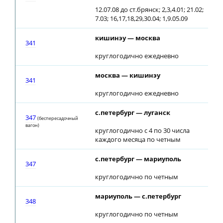
12.07.08 до ст.брянск; 2,3,4.01; 21.02;
7.03; 16,17,18,29,30.04; 1,9.05.09
кишинэу — москва
18
341
круглогодично ежедневно
москва — кишинэу
20
341
круглогодично ежедневно
с.петербург — луганск
15
347
(беспересадочный
вагон)
круглогодично с 4 по 30 числа
каждого месяца по четным
с.петербург — мариуполь
15
347
круглогодично по четным
мариуполь — с.петербург
11
348
круглогодично по четным