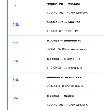
чернигов — москва
19
57
круглогодично ежедневно
знаменка — москва
01
61Ш
с 16.09.08 по четным
москва — шевченко
23
61Ч
3.06-15.09.08 по нечетным
москва — знаменка
23
61Ч
с 17.09.08 по нечетным
шевченко — москва
01
61Ш
2.06-14.09.08 по четным
москва — львов
23
73A
круглогодично ежедневно