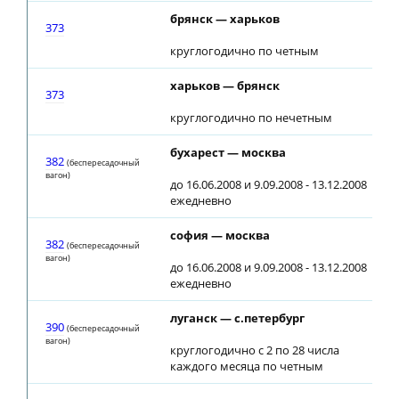
брянск — харьков
19
373
круглогодично по четным
харьков — брянск
03
373
круглогодично по нечетным
бухарест — москва
18
382
(беспересадочный
вагон)
до 16.06.2008 и 9.09.2008 - 13.12.2008
ежедневно
софия — москва
18
382
(беспересадочный
вагон)
до 16.06.2008 и 9.09.2008 - 13.12.2008
ежедневно
луганск — с.петербург
11
390
(беспересадочный
вагон)
круглогодично с 2 по 28 числа
каждого месяца по четным