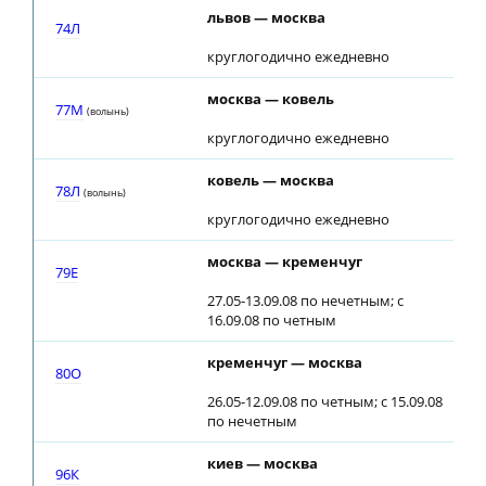
львов — москва
22
74Л
круглогодично ежедневно
москва — ковель
00
77М
(волынь)
круглогодично ежедневно
ковель — москва
01
78Л
(волынь)
круглогодично ежедневно
москва — кременчуг
21
79E
27.05-13.09.08 по нечетным; с
16.09.08 по четным
кременчуг — москва
00
80О
26.05-12.09.08 по четным; с 15.09.08
по нечетным
киев — москва
01
96К