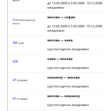
вагон)
до 13.06.2008 и 5.09.2008 - 10.12.2008
ежедневно
москва — софия
05
3
(беспересадочный
вагон)
до 13.06.2008 и 5.09.2008 - 10.12.2008
ежедневно
москва — киев
05
3М
(київ)
круглогодично ежедневно
киев — москва
19
42К
круглогодично ежедневно
кишинэу — москва
06
47
(молдова)
круглогодично ежедневно
москва — кишинэу
03
47
(молдова)
круглогодично ежедневно