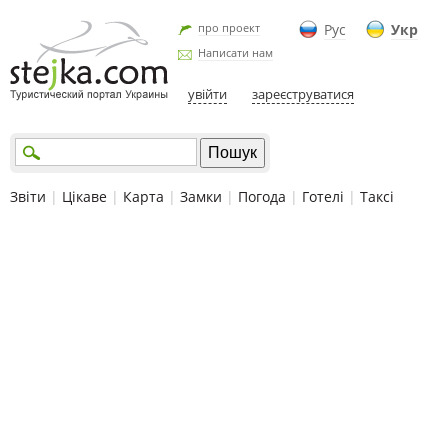
про проект
Рус
Укр
Написати нам
увійти
зареєструватися
Звіти
|
Цікаве
|
Карта
|
Замки
|
Погода
|
Готелі
|
Таксі