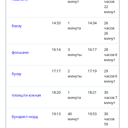
минут
часов
22
минут
14:33
1
14:34
26
бакэу
минута
часов
26
минут
16:14
3
16:17
28
фокшани
минуты
часов 6
минут
17:17
2
17:19
29
бузэу
минуты
часов 6
минут
18:20
1
18:21
30
плоешти южная
минута
часов 7
минут
19:13
40
19:53
30
бухарест-норд
минут
часов
59