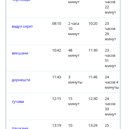
минут
часов
22
минут
08:10
2 часа
10:20
23
вадул сирет
10
часов
минут
29
минут
10:42
48
11:30
23
викшани
минут
часов
51
минут
11:43
3
11:46
24
дорнешти
минуты
часов 4
минуты
12:15
15
12:30
24
сучава
минут
часов
33
минут
13:19
10
13:29
25
пашкани