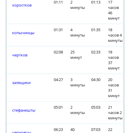
01:11
2
01:13
17
хоростков
минуты
часов
46
минут
01:31
4
01:35
18
копычинцы
минуты
часов 4
минуты
02:08
25
02:33
18
чертков
минут
часов
37
минут
04:27
3
04:30
20
залещики
минуты
часов
31
минут
05:01
2
05:03
21
стефанешты
минуты
часов 2
минуты
06:23
40
07:03
22
черновцы