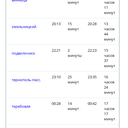
винница
минут
часов
11
минут
20:13
15
20:28
13
хмельницкий
минут
часов
44
минут
22:21
2
22:23
15
подволочиск
минуты
часов
37
минут
23:10
25
23:35
16
тернополь-пасс.
минут
часов
24
минут
00:28
14
00:42
17
теребовля
минут
часов
17
минут