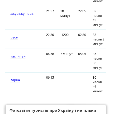
минут
21:37
28
22:05
32
джурджу норд
минут
часов
43
минут
22:30
-1200
02:30
33
русе
часов 8
минут
04:58
7 минут
05:05
35
каспичан
часов
36
минут
06:15
36
варна
часов
46
минут
Фотозвіти туристів про Україну і не тільки