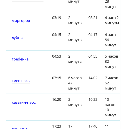
минут
28
минут
03:19
2
03:21
4 часа 2
миргород
минуты
минуты
04:15
2
04:17
4 часа
лубны
минуты
56
минут
04:53
2
04:55
5 часов
гребенка
минуты
32
минут
07:15
6 часов
14:02
7 часов
киев-пасс.
47
52
минут
минут
16:20
2
16:22
10
казатин-пасс.
минуты
часов
10
минут
17:23
17
17:40
11