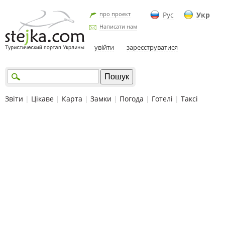
про проект
Рус
Укр
Написати нам
увійти
зареєструватися
Звіти
|
Цікаве
|
Карта
|
Замки
|
Погода
|
Готелі
|
Таксі