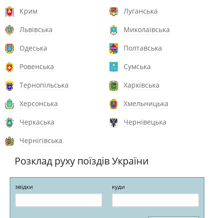
Крим
Луганська
Львівська
Миколаївська
Одеська
Полтавська
Ровенська
Сумська
Тернопільська
Харківська
Херсонська
Хмельницька
Черкаська
Чернівецька
Чернігівська
Розклад руху поїздів України
звідки
куди