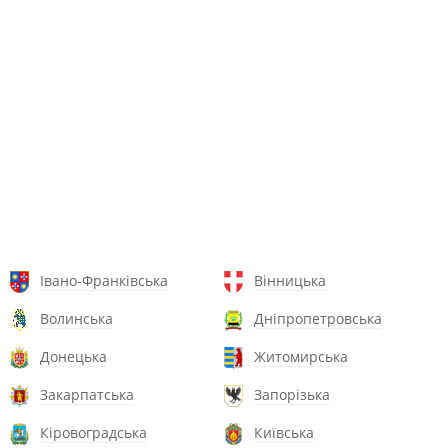
Івано-Франківська
Вінницька
Волинська
Дніпропетровська
Донецька
Житомирська
Закарпатська
Запорізька
Кіровоградська
Київська