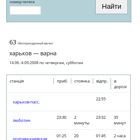
номер потяга
63
(беспересадочный вагон)
харьков — варна
14.06.-4.09.2008 по четвергам, субботам
станція
приб.
стоянка
відпр.
в
дорозі
22:55
харьков-пасс.
23:30
2
23:32
35
люботин
минуты
минут
01:25
20
01:45
2 часа
полтава-киевская