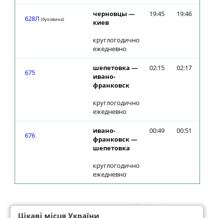
черновцы —
19:45
19:46
628Л
(буковина)
киев
круглогодично
ежедневно
шепетовка —
02:15
02:17
675
ивано-
франковск
круглогодично
ежедневно
ивано-
00:49
00:51
676
франковск —
шепетовка
круглогодично
ежедневно
Цікаві місця України