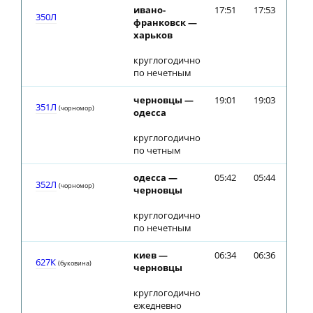
ивано-
17:51
17:53
350Л
франковск —
харьков
круглогодично
по нечетным
черновцы —
19:01
19:03
351Л
(чорномор)
одесса
круглогодично
по четным
одесса —
05:42
05:44
352Л
(чорномор)
черновцы
круглогодично
по нечетным
киев —
06:34
06:36
627К
(буковина)
черновцы
круглогодично
ежедневно