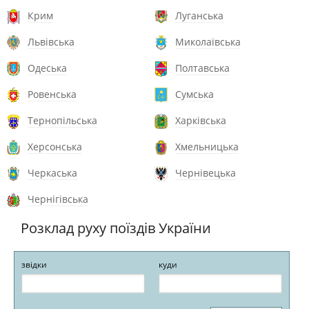
Крим
Луганська
Львівська
Миколаївська
Одеська
Полтавська
Ровенська
Сумська
Тернопільська
Харківська
Херсонська
Хмельницька
Черкаська
Чернівецька
Чернігівська
Розклад руху поїздів України
звідки
куди