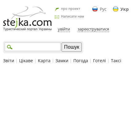
про проект
Рус
Укр
Написати нам
увійти
зареєструватися
Звіти
|
Цікаве
|
Карта
|
Замки
|
Погода
|
Готелі
|
Таксі