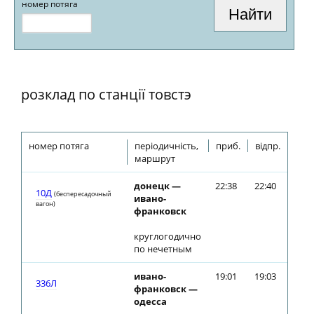
номер потяга
розклад по станції товстэ
номер потяга
періодичність,
приб.
відпр.
маршрут
донецк —
22:38
22:40
10Д
(беспересадочный
ивано-
вагон)
франковск
круглогодично
по нечетным
ивано-
19:01
19:03
336Л
франковск —
одесса