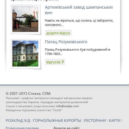
Артемівський завод шампанських
вин
Навіть не віриться, що колись ці лабіринти,
наповнені...
додати відгук
Палац Розумовського
Палац Розумовського був побудований в
1799-1803...
відгуків:
7
© 2007–2015 Стежка. COM.
Письмові і графічні матеріали захищені авторським правом
законодавства України, передрук матеріалів дозволений
тільки з письмової угоди власника
info@stejka.com
Юридична підтримка агентство "Солбі"
РОЗКЛАД З/Д
|
ГОРНОЛЫЖНЫЕ КУРОРТЫ
|
РЕСТОРАНИ
|
КАРТИ
|
Розміщення реклами
Додати на сайт: