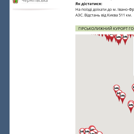
Чернігівська
Як дістатися:
На поїзді доїхати до м. Івано-Ф
АЗС. Відстань від Києва 511 км.
ГІРСЬКОЛИЖНИЙ КУРОРТ ГО