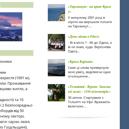
«Тарханкут : на краю Крим
у»
У минулому 2001 році в
серпні ми вирішили поїхати
на Тарханкут....
«День міста в Одесі»
- Ві в місто ? - Мі до Одеси, а
ві не знаю, куди. Вереснева
Одеса...
исокими
«Краса Карпат»
Саме ці слова привернули
внем
мою увагу, виділяючи одне
оголошення...
хрестя (1091 м),
хили. Проживання
«Тольятті - Курган. Загальн
дешево житло, а
ий шлях - 3290 кілометрів.»
30 липня. Стартували з
дності) та 10
Тольятті на Уфи. Вражають
 і 2 безпосередньо
величезні...
убордів від 50
тному секторі,
ги: сауни, лазні,
 по Гуцульщині).