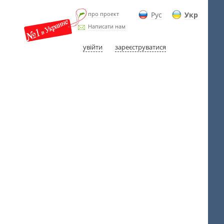
про проект
Рус
Укр
Написати нам
увійти
зареєструватися