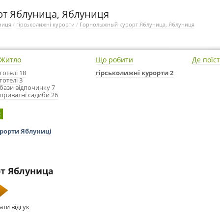
т Яблуница, Яблуниця
ниця
/
гірськолижні курорти
/
Горнолыжный курорт Яблуница, Яблуниця
Житло
Що робити
Де поїс
готелі 18
гірськолижні курорти 2
готелі 3
бази відпочинку 7
приватні садиби 26
2
урорти Яблуниці
т Яблуница
ати відгук