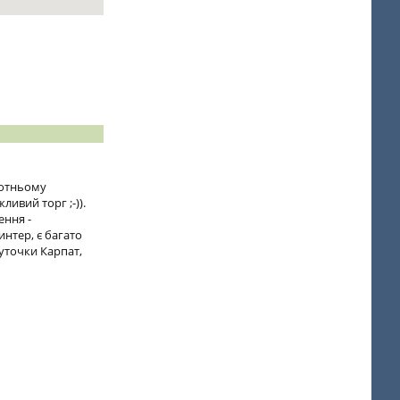
ротньому
ивий торг ;-)).
ення -
интер, є багато
куточки Карпат,