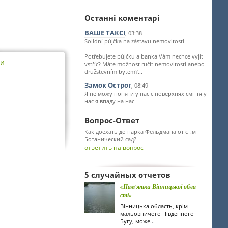
Останні коментарі
ВАШЕ ТАКСІ
, 03:38
Solidní půjčka na zástavu nemovitosti
Potřebujete půjčku a banka Vám nechce vyjít
ти
vstříc? Máte možnost ručit nemovitosti anebo
družstevním bytem?...
Замок Острог
, 08:49
Я не можу поняти у нас є поверхнях сміття у
нас я впаду на нас
Вопрос-Ответ
Как доехать до парка Фельдмана от ст.м
Ботанический сад?
ответить на вопрос
5 случайных отчетов
«Пам'ятки Вінницької обла
сті»
Вінницька область, крім
мальовничого Південного
Бугу, може...