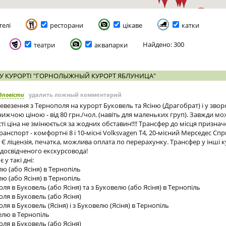
телі
ресторани
цікаве
катки
Найдено: 300
театри
аквапарки
У КУРОРТІ "ГОРНОЛЫЖНЫЙ КУРОРТ ЯБЛУНИЦА"
дповісти
удалить ложный комментарий
везення з Тернополя на курорт Буковель та Ясіню (Драгобрат) і у зво
жчою ціною - від 80 грн./чол. (навіть для маленьких груп). Завжди можл
ті ціна не змінюється за жодних обставин!!!! Трансфер до місця признач
ранспорт - комфортні 8 і 10-місні Volksvagen T4, 20-місний Мерседес Спр
. Є ліцензія, печатка, можлива оплата по перерахунку. Трансфер у інші 
досвідченого екскурсовода!
у такі дні:
лю (або Ясіня) в Тернопіль
лю (або Ясіня) в Тернопіль
оля в Буковель (або Ясіня) та з Буковелю (або Ясіня) в Тернопіль
оля в Буковель (або Ясіня)
оля в Буковель (Ясіня) і з Буковелю (Ясіня) в Тернопіль
велю в Тернопіль
оля в Буковель (або Ясіня)