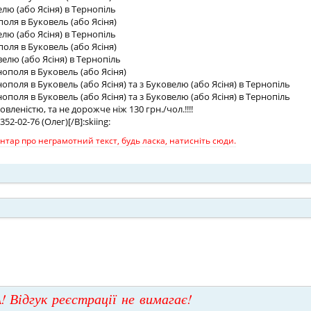
елю (або Ясіня) в Тернопіль
поля в Буковель (або Ясіня)
елю (або Ясіня) в Тернопіль
поля в Буковель (або Ясіня)
велю (або Ясіня) в Тернопіль
нополя в Буковель (або Ясіня)
нополя в Буковель (або Ясіня) та з Буковелю (або Ясіня) в Тернопіль
нополя в Буковель (або Ясіня) та з Буковелю (або Ясіня) в Тернопіль
мовленістю, та не дорожче ніж 130 грн./чол.!!!!
52-02-76 (Олег)[/B]:skiing:
тар про неграмотний текст, будь ласка, натисніть сюди.
! Відгук реєстрації не вимагає!