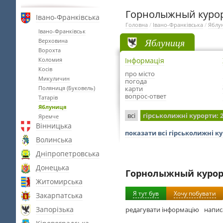
Горнолыжный курор
Івано-Франківська
Головна
/
Івано-Франківська
/
Яблу
Івано-Франківськ
Яблуниця
Верховина
Ворохта
Коломия
Інформація
Косів
про місто
Микуличин
погода
Поляниця (Буковель)
карти
вопрос-ответ
Татарів
Яблуниця
всі
гірськолижні курорти
: 
Яремче
Вінницька
показати всі гірськолижні к
Волинська
Дніпропетровська
Донецька
Горнолыжный курор
Житомирська
Я тут був
Хочу побувати
Закарпатська
Запорізька
редагувати інформацію
напис