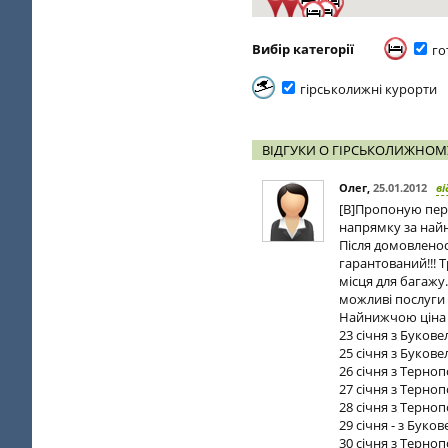
Вибір категорії
го
гірськолижні курорти
ВІДГУКИ О ГІРСЬКОЛИЖНОМ
Олег
,
25.01.2012
ві
[B]Пропоную пере
напрямку за найни
Після домовленос
гарантований!!! Т
місця для багажу
можливі послуги 
Найнижчою ціна є 
23 січня з Букове
25 січня з Букове
26 січня з Терноп
27 січня з Терноп
28 січня з Терноп
29 січня - з Буко
30 січня з Терноп