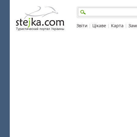
Звіти
|
Цікаве
|
Карта
|
Зам