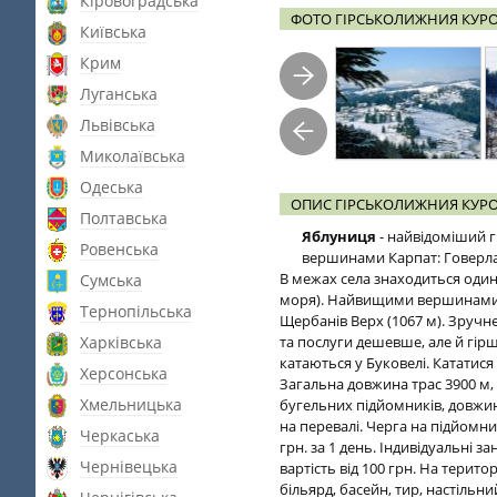
Кіровоградська
ФОТО ГІРСЬКОЛИЖНИЯ КУР
Київська
Крим
Луганська
Львівська
Миколаївська
Одеська
ОПИС ГІРСЬКОЛИЖНИЯ КУР
Полтавська
Яблуниця
- найвідоміший г
Ровенська
вершинами Карпат: Говерла,
В межах села знаходиться один
Сумська
моря). Найвищими вершинами, як
Тернопільська
Щербанів Верх (1067 м). Зручн
Харківська
та послуги дешевше, але й гірш
катаються у Буковелі. Кататися
Херсонська
Загальна довжина трас 3900 м, н
Хмельницька
бугельних підйомників, довжино
на перевалі. Черга на підйомник
Черкаська
грн. за 1 день. Індивідуальні з
Чернівецька
вартість від 100 грн. На терито
більярд, басейн, тир, настільни