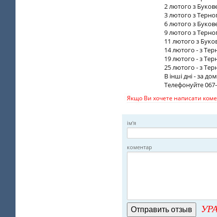
2 лютого з Буков
3 лютого з Терно
6 лютого з Буков
9 лютого з Терно
11 лютого з Буко
14 лютого - з Тер
19 лютого - з Тер
25 лютого - з Тер
В інші дні - за до
Телефонуйте 067-3
Якщо Ви хочете написати комен
ім'я
коментар
УРА