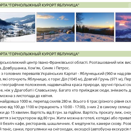
ОРТА "ГОРНОЛЫЖНЫЙ КУРОРТ ЯБЛУНИЦА"
ОРТА "ГОРНОЛЫЖНЫЙ КУРОРТ ЯБЛУНИЦА"
ірськолижний центр Івано-Франківської області. Розташований між в
 Довбушанка, Хом'як, Синяк і Петрос.
 з головних перевалів Українських Карпат - Яблунецький (960 м над рі
і оточують Яблуницю, є гори: Діл (1045 м), Довгий Грунь (971 м), Пере
е географічне положення, надзвичайна краса природи, зручні гірські с
е, ніж у Драгобаті і Славському. Багато хто приїжджає сюди, знімають 
 можна з листопада до квітня.
айдовша 1000 м, перепад схилів 280 м. Всього 6 трас (різного рівня скла
ю від 100 до 1100 м (працюють з 10:00 - 17:00), з них 2 в самому селищі
и до 15 хвилин. Вартість від 8 грн. за підйом. Вартість прокату лиж, сно
аняття з інструктором від 80 грн. Жити можна в готелі, котеджі або прива
рії безліч кафе, ресторанів, шашличних. Є медпункти, камери схову. Розва
й теніс, санки, прогулянки на снігоходах, екскурсії (автобусна екскурсія