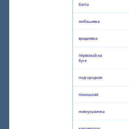
балта
любашевка
врадиевка
первомай.на
буге
подгородная
помошная
новоукраинка
кировоград