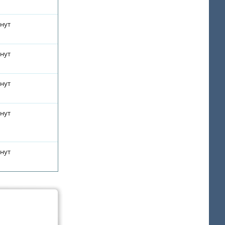
инут
инут
инут
инут
инут