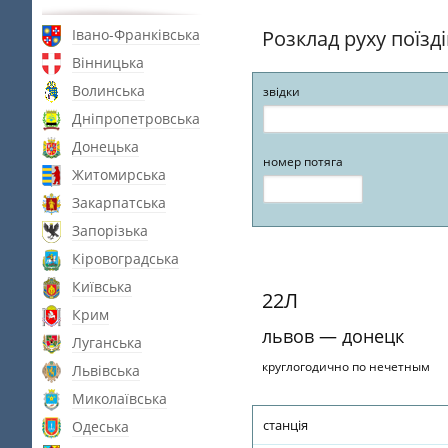
Івано-Франківська
Розклад руху поїзд
Вінницька
Волинська
звідки
Дніпропетровська
Донецька
номер потяга
Житомирська
Закарпатська
Запорізька
Кіровоградська
Київська
22Л
Крим
львов — донецк
Луганська
круглогодично по нечетным
Львівська
Миколаївська
станція
Одеська