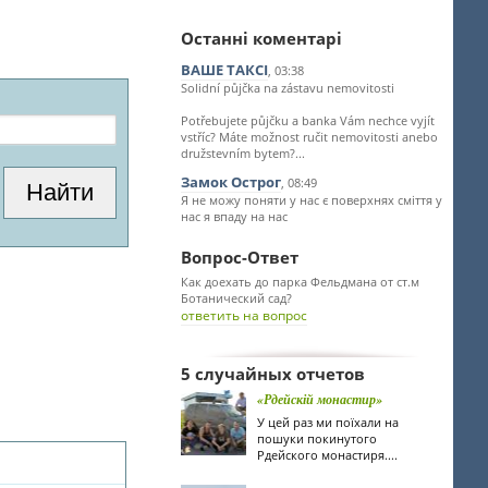
Останні коментарі
ВАШЕ ТАКСІ
, 03:38
Solidní půjčka na zástavu nemovitosti
Potřebujete půjčku a banka Vám nechce vyjít
vstříc? Máte možnost ručit nemovitosti anebo
družstevním bytem?...
Замок Острог
, 08:49
Я не можу поняти у нас є поверхнях сміття у
нас я впаду на нас
Вопрос-Ответ
Как доехать до парка Фельдмана от ст.м
Ботанический сад?
ответить на вопрос
5 случайных отчетов
«Рдейскій монастир»
У цей раз ми поїхали на
пошуки покинутого
Рдейского монастиря....