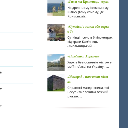
«Ізюм та Кременець- гора»
На древньому Ізюмському
шляху (тому самому, де
Кримський...
«Сутківці : замок або церкв
а ?»
Сутківці - село в 6 кілометрах
від траси Кам'янець
-Хмельницький,...
«Пам'ятки Харкова»
Харків був останнім містом у
моїй поїздці на Україну. І...
ты
«Ужгород - пам'ятки міст
а»
Справжні мандрівники, які
т
несуть за плечима важкий
рюкзак,...
т