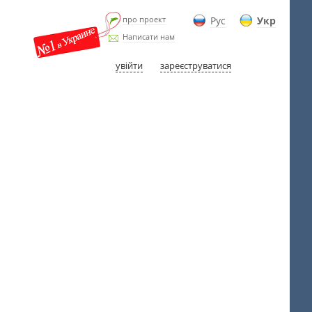
про проект
Рус
Укр
Написати нам
увійти
зареєструватися