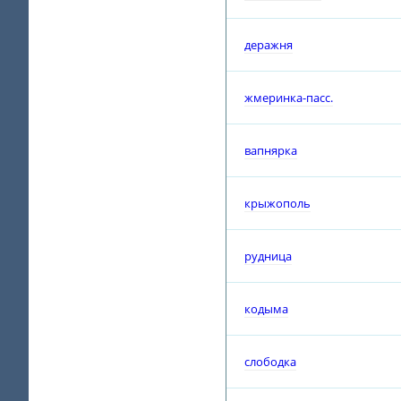
деражня
жмеринка-пасс.
вапнярка
крыжополь
рудница
кодыма
слободка