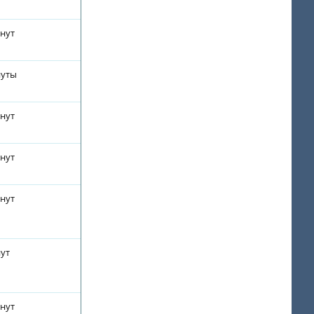
инут
нуты
инут
инут
инут
нут
инут