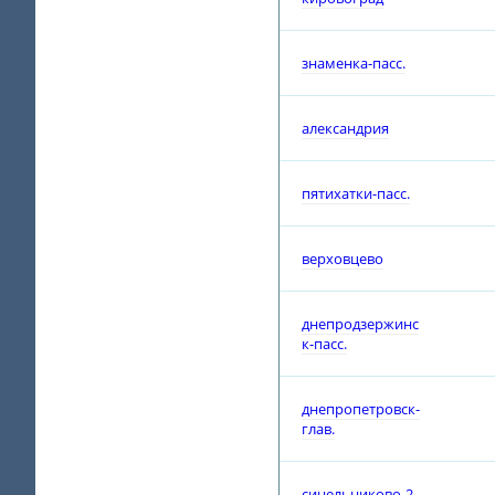
знаменка-пасс.
александрия
пятихатки-пасс.
верховцево
днепродзержинс
к-пасс.
днепропетровск-
глав.
синельниково-2