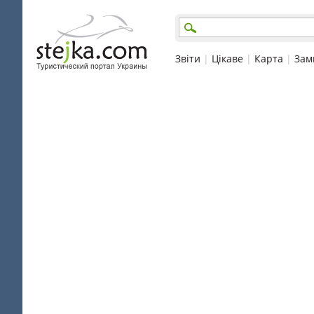
Звіти
|
Цікаве
|
Карта
|
Зам