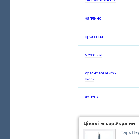
чаплино
просяная
межевая
красноармейск-
пасс.
донецк
Цікаві місця України
Парк Пе