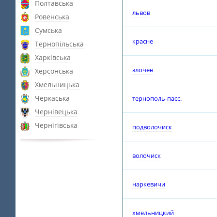
Полтавська
львов
Ровенська
Сумська
красне
Тернопільська
Харківська
злочев
Херсонська
Хмельницька
Черкаська
тернополь-пасс.
Чернівецька
Чернігівська
подволочиск
волочиск
наркевичи
хмельницкий