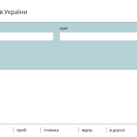
ів України
куди
приб.
стоянка
відпр.
в дорозі