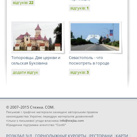
відгуків:
22
відгуків:
1
Топоровцы. Две церкви и
Севастополь - что
сельская Буковина
посмотреть в городе
додати відгук
відгуків:
3
© 2007–2015 Стежка. COM.
Письмові і графічні матеріали захищені авторським правом
законодавства України, передрук матеріалів дозволений
тільки з письмової угоди власника
info@stejka.com
Юридична підтримка агентство "Солбі"
РОЗКЛАД З/Д
|
ГОРНОЛЫЖНЫЕ КУРОРТЫ
|
РЕСТОРАНИ
|
КАРТИ
|