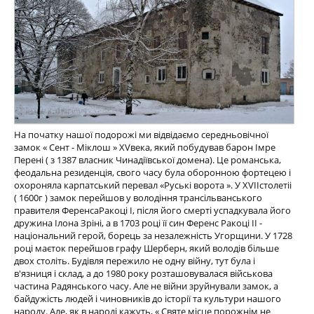
На початку нашої подорожі ми відвідаємо середньовічної
замок « Сент - Міклош » XVвека, який побудував барон Імре
Перені ( з 1387 власник Чинадіївської домена). Це романська,
феодальна резиденція, свого часу була оборонною фортецею і
охороняла карпатський перевал «Руські ворота ». У XVIIстолетіі
( 1600г ) замок перейшов у володіння трансільванського
правителя ФеренсаРакоці I, після його смерті успадкувала його
дружина Ілона Зріні, а в 1703 році її син Ференс Ракоці II -
національний герой, борець за незалежність Угорщини. У 1728
році маєток перейшов графу Шерберн, який володів більше
двох століть. Будівля пережило не одну війну, тут була і
в'язниця і склад, а до 1980 року розташовувалася військова
частина Радянського часу. Але не війни зруйнували замок, а
байдужість людей і чиновників до історії та культури нашого
народу. Але, як в народі кажуть, « Святе місце порожнім не