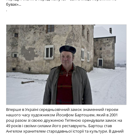
буває»...
.
Вперше в Україні середньовічний замок знаменний героєм
нашого часу художником Йосифом Бартошем, який в 2001
році разом зі своєю дружиною Тетяною орендували замок на
49 років і своїми силами його реставрують. Бартош став
Ангелом хранителем стародавньої історії та культури. В даний