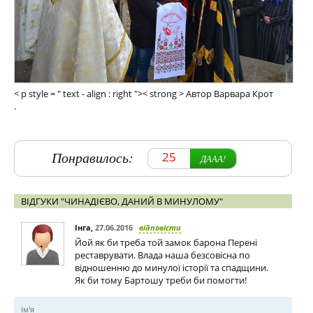
< p style = " text - align : right ">< strong > Автор Варвара Крот
.
Понравилось:
25
ДААА!
ВІДГУКИ "ЧИНАДІЄВО, ДАНИЙ В МИНУЛОМУ"
Інга
,
27.06.2016
відповісти
Йой як би треба той замок барона Перені
реставрувати. Влада наша безсовісна по
відношенню до минулої історії та спадщини.
Як би тому Бартошу треби би помогти!
ім'я