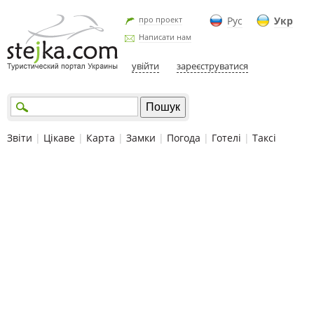
про проект
Рус
Укр
Написати нам
увійти
зареєструватися
Звіти
|
Цікаве
|
Карта
|
Замки
|
Погода
|
Готелі
|
Таксі