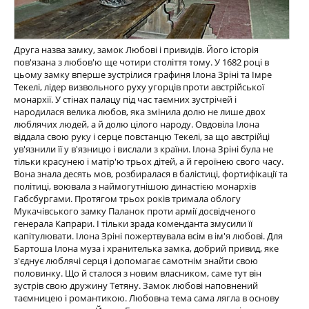
Друга назва замку, замок Любові і привидів. Його історія
пов'язана з любов'ю ще чотири століття тому. У 1682 році в
цьому замку вперше зустрілися графиня Ілона Зріні та Імре
Текелі, лідер визвольного руху угорців проти австрійської
монархії. У стінах палацу під час таємних зустрічей і
народилася велика любов, яка змінила долю не лише двох
люблячих людей, а й долю цілого народу. Овдовіла Ілона
віддала свою руку і серце повстанцю Текелі, за що австрійці
ув'язнили її у в'язницю і вислали з країни. Ілона Зріні була не
тільки красунею і матір'ю трьох дітей, а й героїнею свого часу.
Вона знала десять мов, розбиралася в балістиці, фортифікації та
політиці, воювала з наймогутнішою династією монархів
Габсбургами. Протягом трьох років тримала облогу
Мукачівського замку Паланок проти армії досвідченого
генерала Капрари. І тільки зрада коменданта змусили її
капітулювати. Ілона Зріні пожертвувала всім в ім'я любові. Для
Бартоша Ілона муза і хранителька замка, добрий привид, яке
з'єднує люблячі серця і допомагає самотнім знайти свою
половинку. Що й сталося з новим власником, саме тут він
зустрів свою дружину Тетяну. Замок любові наповнений
таємницею і романтикою. Любовна тема сама лягла в основу