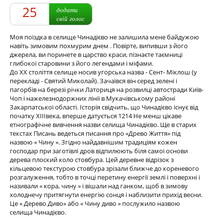
25
додати
свій голос
Моя поїздка в селище Чинадієво не залишила мене байдужою
навіть зимовим похмурим днем ​​. Повірте, випивши з його
джерела, ви поринете в царство краси, пізнаєте таємниці
глибокої старовини з його легендами і міфами.
До ХХ століття селище носив угорська назва - Сент- Міклош (у
перекладі - Святий Миколай). Зачаївся він серед зелені і
пагорбів на березі річки Латориця на розвилці автостради Київ-
Чоп і нажелезнодоржних лінії в Мукачівському районі
Закарпатської області. Історія свідчить, що Чинадієво існує від
початку XIIIвека, вперше датується 1214 Не менш цікаве
етнографічне вивчення назви селища Чинадієво. Ще в старих
текстах Писань ведеться писання про «Древо Життя» під
назвою « Чину ». Згідно найдавнішим традиціям кожен
господар при заготівлі дров відпилюють біля самої основи
дерева плоский коло стовбура. Цей деревне відрізок з
кільцевою текстурою стовбура зрізали ближче до кореневого
розгалуження, тобто в точці перетину енергії землі і поверхні і
називали « кора, чину » і вішали над ганком, щоб в зимову
холоднечу притягнути енергію сонця і наблизити прихід весни.
Це « Дерево Диво» або « Чину диво » послужило назвою
селища Чинадієво.