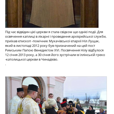
Під час відвідин цієї церкви я стала свідком ще однієї події. Для
освячення каплиці в лікарні і проведення архієрейської служби,
приїхав єпископ -помічник Мукачівської єпархії Ніл Лущак,
який в листопаді 2012 року був призначений на цей пост
Римським Папою Венедиктом XVI. Посвячення Нілу відбулося
12 січня 2013 року, а 30 січня його зустрічали в Іллінській греко
-католицької церкви в Чинадієво.
.