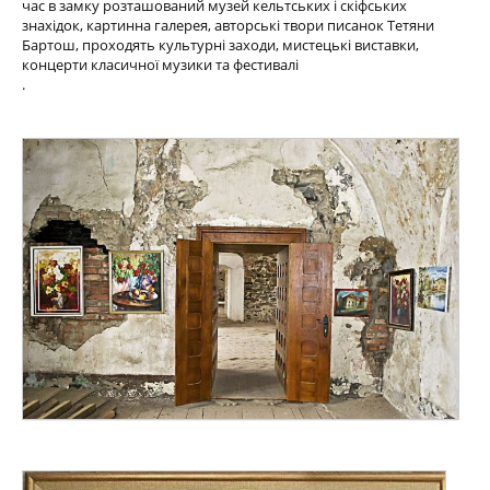
час в замку розташований музей кельтських і скіфських
знахідок, картинна галерея, авторські твори писанок Тетяни
Бартош, проходять культурні заходи, мистецькі виставки,
концерти класичної музики та фестивалі
.