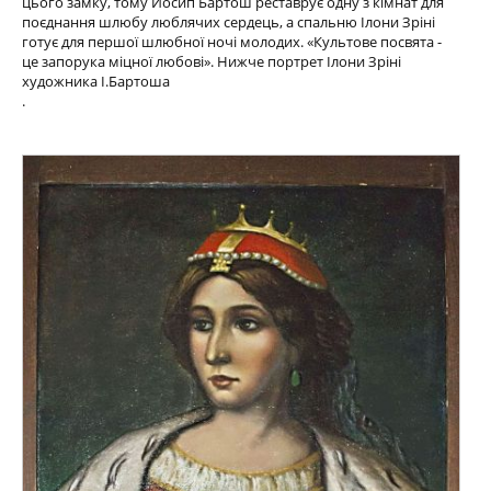
цього замку, тому Йосип Бартош реставрує одну з кімнат для
поєднання шлюбу люблячих сердець, а спальню Ілони Зріні
готує для першої шлюбної ночі молодих. «Культове посвята -
це запорука міцної любові». Нижче портрет Ілони Зріні
художника І.Бартоша
.