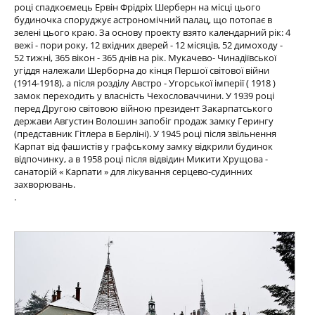
році спадкоємець Ервін Фрідріх Шерберн на місці цього
будиночка споруджує астрономічний палац, що потопає в
зелені цього краю. За основу проекту взято календарний рік: 4
вежі - пори року, 12 вхідних дверей - 12 місяців, 52 димоходу -
52 тижні, 365 вікон - 365 днів на рік. Мукачево- Чинадіївської
угіддя належали Шерборна до кінця Першої світової війни
(1914-1918), а після розділу Австро - Угорської імперії ( 1918 )
замок переходить у власність Чехословаччини. У 1939 році
перед Другою світовою війною президент Закарпатського
держави Августин Волошин запобіг продаж замку Герингу
(представник Гітлера в Берліні). У 1945 році після звільнення
Карпат від фашистів у графському замку відкрили будинок
відпочинку, а в 1958 році після відвідин Микити Хрущова -
санаторій « Карпати » для лікування серцево-судинних
захворювань.
.