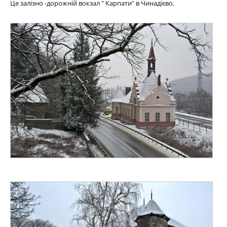
Це залізно -дорожній вокзал " Карпати" в Чинадієво.