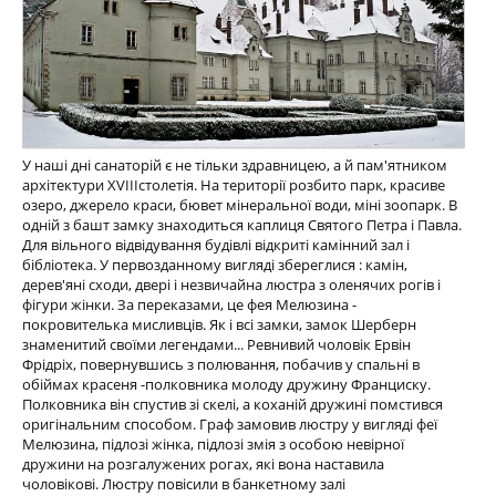
У наші дні санаторій є не тільки здравницею, а й пам'ятником
архітектури XVIIIстолетія. На території розбито парк, красиве
озеро, джерело краси, бювет мінеральної води, міні зоопарк. В
одній з башт замку знаходиться каплиця Святого Петра і Павла.
Для вільного відвідування будівлі відкриті камінний зал і
бібліотека. У первозданному вигляді збереглися : камін,
дерев'яні сходи, двері і незвичайна люстра з оленячих рогів і
фігури жінки. За переказами, це фея Мелюзина -
покровителька мисливців. Як і всі замки, замок Шерберн
знаменитий своїми легендами... Ревнивий чоловік Ервін
Фрідріх, повернувшись з полювання, побачив у спальні в
обіймах красеня -полковника молоду дружину Франциску.
Полковника він спустив зі скелі, а коханій дружині помстився
оригінальним способом. Граф замовив люстру у вигляді феї
Мелюзина, підлозі жінка, підлозі змія з особою невірної
дружини на розгалужених рогах, які вона наставила
чоловікові. Люстру повісили в банкетному залі