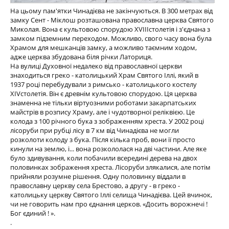
На цьому пам'ятки Чинадієва не закінчуються. В 300 метрах від
замку Сент - Міклош розташована православна церква Святого
Миколая. Вона є культовою спорудою ХVIIIстолетія і з'єднана з
замком підземним переходом. Можливо, свого часу вона була
Храмом для мешканців замку, а можливо таємним ходом,
адже церква збудована біля річки Латориця.
На вулиці Духовної недалеко від православної церкви
знаходиться греко - католицький Храм Святого Іллі, який в
1937 році перебудували з римсько - католицького костелу
XIVстолетія. Він є древнім культовою спорудою. Ця церква
знаменна не тільки віртуозними роботами закарпатських
майстрів в розпису Храму, але і чудотворної реліквією. Це
колода з 100 річного бука з зображенням хреста. У 2002 році
лісоруби при рубці лісу в 7 км від Чинадієва не могли
розколоти колоду з бука. Після кілька проб, вони її просто
кинули на землю, і... вона розкололася на дві частини. Але яке
було здивування, коли побачили всередині дерева на двох
половинках зображення хреста. Лісоруби злякалися, але потім
прийняли розумне рішення. Одну половинку віддали в
православну церкву села Брестово, а другу - в греко -
католицьку церкву Святого Іллі селища Чинадієва. Цей вчинок,
чи не говорить нам про єднання церков. «Досить ворожнечі !
Бог єдиний ! ».
.