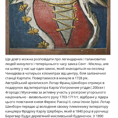
Ще довго можна розповідати про легендарних і талановитих
людей минулого і теперішнього часу замка Сент - Міклош, але
на шляху у нас ще один замок, який знаходиться на околиці
Чинадієва в чотирьох кілометрах від центру, біля залізничної
станції Карпати. Повертаємося в минуле в 1728 рік.
Австрійський архієпископ Лотар Франц Шенборн отримує в
подарунок від імператора Карла VIогромние угіддя ( 200сел і
4города ) Мукачева за активну участь у розгромі угорського
національно - визвольного руху 1703-1711гг, відібрані у лідера
цього повстання князя Ференс Ракоці II, сина Ілони Зріні. Лотар
Шенборн передає ці володіння своєму племіннику імператору
канцлера Фрідріху Карлу Шерберн, який в 1840 році в урочищі
Берегвар будує дерев'яний мисливський будиночок. У 1890