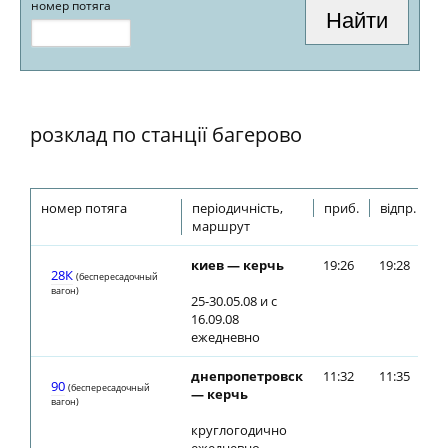
номер потяга
розклад по станції багерово
номер потяга
періодичність,
приб.
відпр.
маршрут
киев — керчь
19:26
19:28
28К
(беспересадочный
вагон)
25-30.05.08 и с
16.09.08
ежедневно
днепропетровск
11:32
11:35
90
(беспересадочный
— керчь
вагон)
круглогодично