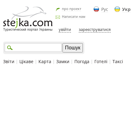
про проект
Рус
Укр
Написати нам
увійти
зареєструватися
Звіти
|
Цікаве
|
Карта
|
Замки
|
Погода
|
Готелі
|
Таксі