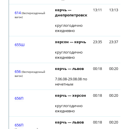
керчь —
13:11
13:13
614
(беспересадочный
днепропетровск
вагон)
круглогодично
ежедневно
херсон — керчь
23:35
23:37
655Ш
круглогодично
ежедневно
керчь — львов
00:18
00:20
656
(беспересадочный
вагон)
7.06.08-29.08.08 по
нечетным
керчь — херсон
00:18
00:20
656П
круглогодично
ежедневно
керчь — львов
00:18
00:20
656П