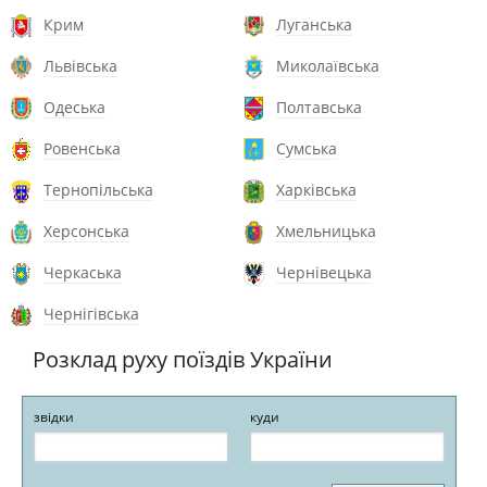
Крим
Луганська
Львівська
Миколаївська
Одеська
Полтавська
Ровенська
Сумська
Тернопільська
Харківська
Херсонська
Хмельницька
Черкаська
Чернівецька
Чернігівська
Розклад руху поїздів України
звідки
куди