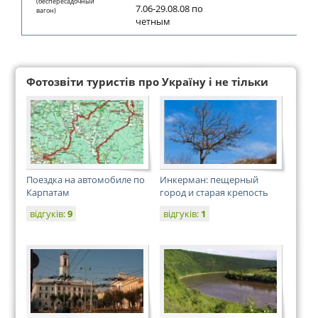
(беспересадочный
7.06-29.08.08 по
вагон)
четным
Фотозвіти туристів про Україну і не тільки
Поездка на автомобиле по
Инкерман: пещерный
Карпатам
город и старая крепость
відгуків:
9
відгуків:
1