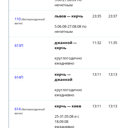
нечетным
львов — керчь
23:35
23:37
110
(беспересадочный
вагон)
5.06.08-27.08.08 по
нечетным
джанкой —
11:32
11:35
613П
керчь
круглогодично
ежедневно
керчь —
13:11
13:13
614П
джанкой
круглогодично
ежедневно
керчь — киев
13:11
13:13
614
(беспересадочный
вагон)
25-31.05.08 и с
18.09.08
ежедневно