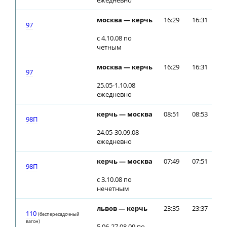
ежедневно
москва — керчь
16:29
16:31
97
с 4.10.08 по
четным
москва — керчь
16:29
16:31
97
25.05-1.10.08
ежедневно
керчь — москва
08:51
08:53
98П
24.05-30.09.08
ежедневно
керчь — москва
07:49
07:51
98П
с 3.10.08 по
нечетным
львов — керчь
23:35
23:37
110
(беспересадочный
вагон)
5.06-27.08.09 по