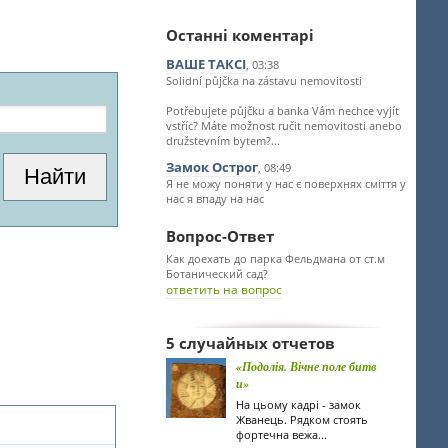
Останні коментарі
ВАШЕ ТАКСІ
, 03:38
Solidní půjčka na zástavu nemovitosti
Potřebujete půjčku a banka Vám nechce vyjít
vstříc? Máte možnost ručit nemovitosti anebo
družstevním bytem?...
Замок Острог
, 08:49
Я не можу поняти у нас є поверхнях сміття у
нас я впаду на нас
Вопрос-Ответ
Как доехать до парка Фельдмана от ст.м
Ботанический сад?
ответить на вопрос
5 случайных отчетов
«Подолія. Вічне поле битв
и»
На цьому кадрі - замок
Жванець. Рядком стоять
фортечна вежа...