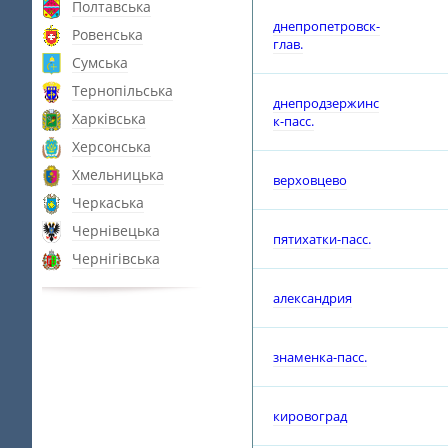
Полтавська
днепропетровск-
Ровенська
глав.
Сумська
Тернопільська
днепродзержинс
Харківська
к-пасс.
Херсонська
Хмельницька
верховцево
Черкаська
Чернівецька
пятихатки-пасс.
Чернігівська
александрия
знаменка-пасс.
кировоград