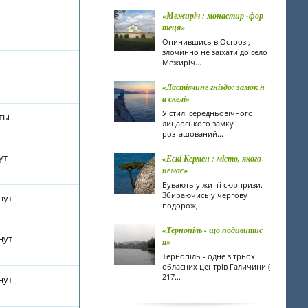
«Межиріч : монастир -фор
теця»
Опинившись в Острозі,
злочинно не заїхати до село
Межиріч...
«Ластівчине гніздо: замок н
а скелі»
У стилі середньовічного
уты
лицарського замку
розташований...
ут
«Ескі Кермен : місто, якого
немає»
Бувають у житті сюрпризи.
Збираючись у чергову
нут
подорож,...
«Тернопіль - що подивитис
нут
я»
Тернопіль - одне з трьох
обласних центрів Галичини (
217...
нут