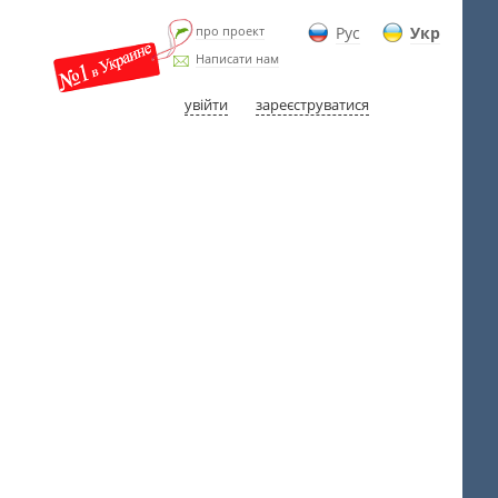
про проект
Рус
Укр
Написати нам
увійти
зареєструватися