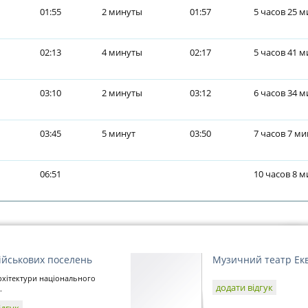
01:55
2 минуты
01:57
5 часов 25 м
02:13
4 минуты
02:17
5 часов 41 м
03:10
2 минуты
03:12
6 часов 34 м
03:45
5 минут
03:50
7 часов 7 ми
06:51
10 часов 8 м
ійськових поселень
Музичний театр Ек
рхітектури національного
додати відгук
.