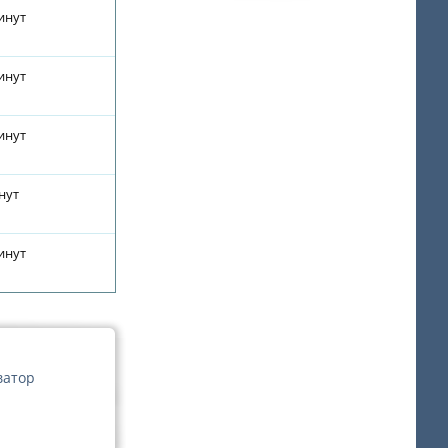
инут
инут
инут
нут
инут
ватор