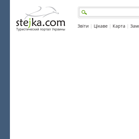
Звіти
|
Цікаве
|
Карта
|
Зам