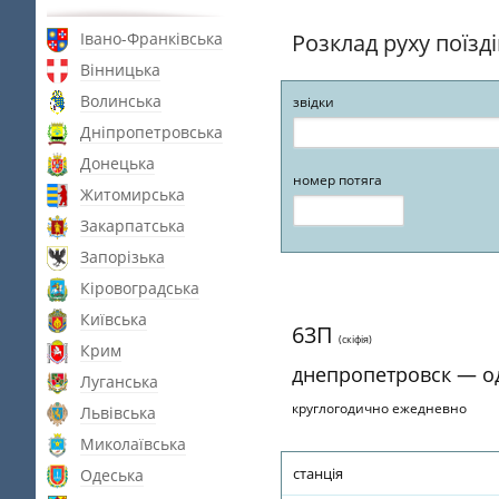
Івано-Франківська
Розклад руху поїзд
Вінницька
Волинська
звідки
Дніпропетровська
Донецька
номер потяга
Житомирська
Закарпатська
Запорізька
Кіровоградська
Київська
63П
(скiфiя)
Крим
днепропетровск — о
Луганська
круглогодично ежедневно
Львівська
Миколаївська
станція
Одеська