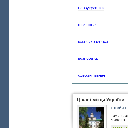
новоукраинка
помошная
южноукраинская
вознесенск
одесса-главная
Цікаві місця України
Штаби в
Пам'ятка а
значення...