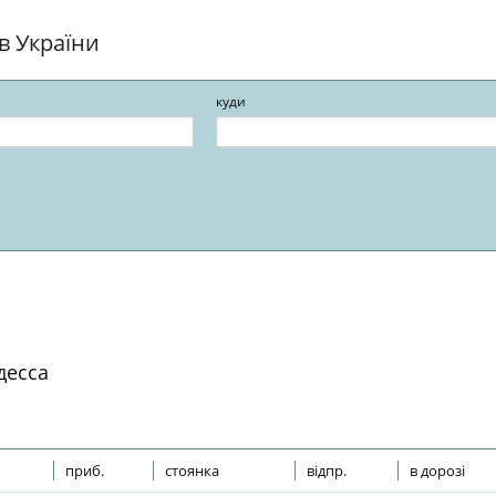
ів України
куди
десса
приб.
стоянка
відпр.
в дорозі