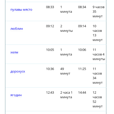
08:33
1
08:34
9 часов
пулавы място
минута
35
минут
09:12
2
09:14
10
люблин
минуты
часов
13
минут
10:05
1
10:06
11
хелм
минута
часов 4
минуты
10:36
49
11:25
11
дорохуск
минут
часов
34
минут
12:43
2 часа 1
14:44
12
ягодин
минута
часов
52
минут