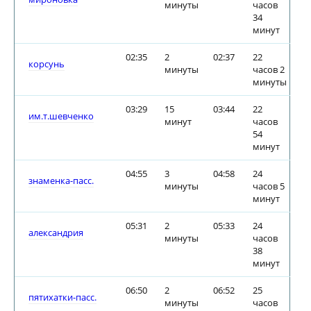
минуты
часов
34
минут
02:35
2
02:37
22
корсунь
минуты
часов 2
минуты
03:29
15
03:44
22
им.т.шевченко
минут
часов
54
минут
04:55
3
04:58
24
знаменка-пасс.
минуты
часов 5
минут
05:31
2
05:33
24
александрия
минуты
часов
38
минут
06:50
2
06:52
25
пятихатки-пасс.
минуты
часов