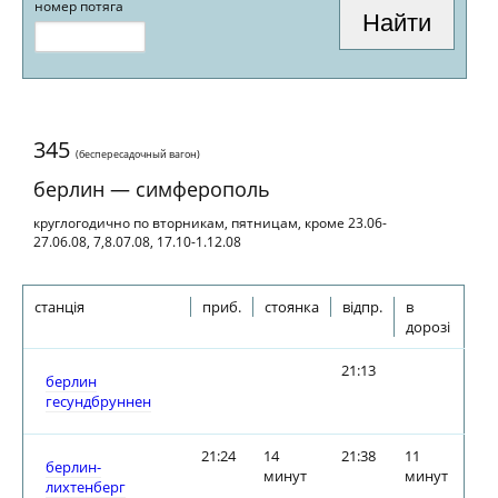
номер потяга
345
(беспересадочный вагон)
берлин — симферополь
круглогодично по вторникам, пятницам, кроме 23.06-
27.06.08, 7,8.07.08, 17.10-1.12.08
станція
приб.
стоянка
відпр.
в
дорозі
21:13
берлин
гесундбруннен
21:24
14
21:38
11
берлин-
минут
минут
лихтенберг