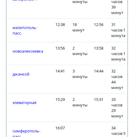
минуты
часов
39
минут
12:38
18
12:56
31
мелитополь-
минут
часов 1
пасс.
минута
13:56
2
13:58
32
новоалексеевка
минуты
часов 1
минута
14:41
3
14:44
32
джанкой
минуты
часов
44
минут
15:29
2
15:31
33
элеваторная
минуты
часов
29
минут
16:07
34
симферополь-
часов 5
пасс.