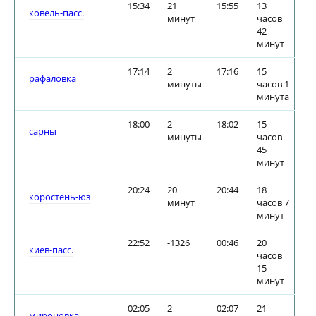
15:34
21
15:55
13
ковель-пасс.
минут
часов
42
минут
17:14
2
17:16
15
рафаловка
минуты
часов 1
минута
18:00
2
18:02
15
сарны
минуты
часов
45
минут
20:24
20
20:44
18
коростень-юз
минут
часов 7
минут
22:52
-1326
00:46
20
киев-пасс.
часов
15
минут
02:05
2
02:07
21
мироновка