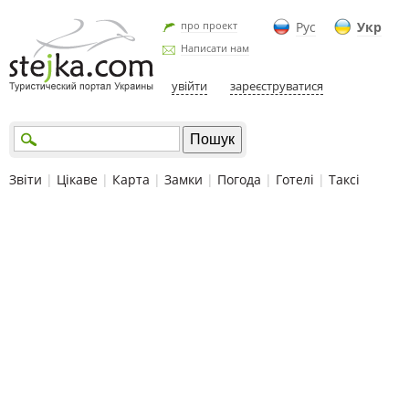
про проект
Рус
Укр
Написати нам
увійти
зареєструватися
Звіти
|
Цікаве
|
Карта
|
Замки
|
Погода
|
Готелі
|
Таксі