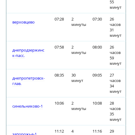
55
минут
07:28
2
07:30
26
верховцево
минуты
часов
31
минут
07:58
2
08:00
26
днепродзержинс
минуты
часов
к-пасс.
59
минут
08:35
30
09:05
27
днепропетровск-
минут
часов
глав.
34
минут
10:06
2
10:08
28
синельниково-1
минуты
часов
35
минут
11:12
4
11:16
29
запорожье-1