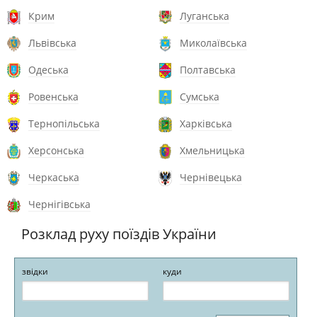
Крим
Луганська
Львівська
Миколаївська
Одеська
Полтавська
Ровенська
Сумська
Тернопільська
Харківська
Херсонська
Хмельницька
Черкаська
Чернівецька
Чернігівська
Розклад руху поїздів України
звідки
куди