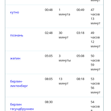
минут
00:48
1
00:49
47
кутно
минута
часов
13
минут
02:48
30
03:18
49
познань
минут
часов
12
минут
05:05
3
05:08
50
жепин
минуты
часов
59
минут
08:05
13
08:18
53
берлин-
минут
часов
лихтенберг
56
минут
08:30
54
берлин
часов
гесундбруннен
8