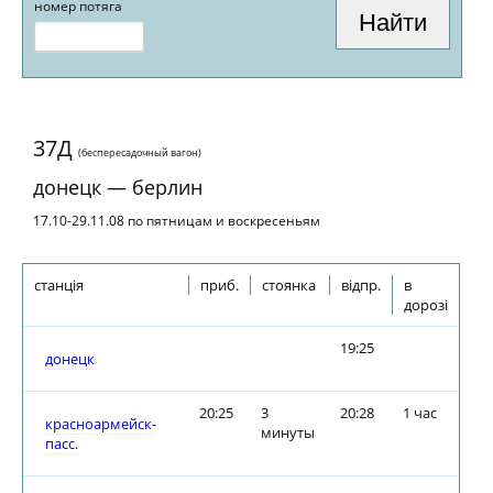
номер потяга
37Д
(беспересадочный вагон)
донецк — берлин
17.10-29.11.08 по пятницам и воскресеньям
станція
приб.
стоянка
відпр.
в
дорозі
19:25
донецк
20:25
3
20:28
1 час
красноармейск-
минуты
пасс.