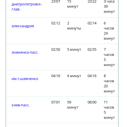
23:07
15
23:22
3 часа
днепропетровск-
минут
39
глав.
минут
02:12
2
02:14
6
александрия
минуты
часов
29
минут
02:50
5 минут
02:55
7
знаменка-пасс.
часов
5
минут
04:10
6 минут
04:16
8
им.т.шевченко
часов
20
минут
07:01
59
08:00
11
киев-пасс.
минут
часов
5
минут