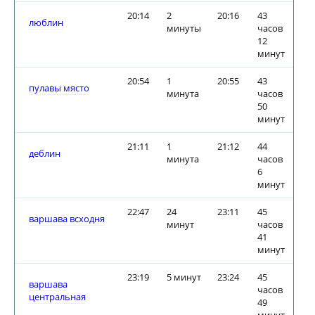
20:14
2
20:16
43
люблин
минуты
часов
12
минут
20:54
1
20:55
43
пулавы място
минута
часов
50
минут
21:11
1
21:12
44
деблин
минута
часов
6
минут
22:47
24
23:11
45
варшава всходня
минут
часов
41
минут
23:19
5 минут
23:24
45
варшава
часов
центральная
49