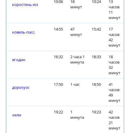
10:06
18
10:24
13
коростень-юз
минут
часов
11
минут
14:55
47
15:42
17
ковель-пасс.
минут
часов
42
минут
16:32
2 часа 1
18:33
18
ягодин
минута
часов
32
минут
17:50
1 час
18:50
41
дорохуск
часов
49
минут
19:22
1
19:23
42
хелм
минута
часов
21
минут