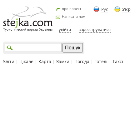
про проект
Рус
Укр
Написати нам
увійти
зареєструватися
Звіти
|
Цікаве
|
Карта
|
Замки
|
Погода
|
Готелі
|
Таксі