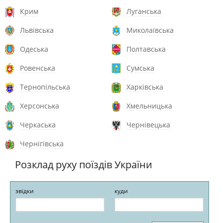
Крим
Луганська
Львівська
Миколаївська
Одеська
Полтавська
Ровенська
Сумська
Тернопільська
Харківська
Херсонська
Хмельницька
Черкаська
Чернівецька
Чернігівська
Розклад руху поїздів України
звідки
куди