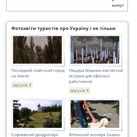
минут
Фотозвіти туристів про Україну і не тільки
Последний советский город
Пещера Млынки или лёгкий
на Земле
экстрим для офисных
работников
відгуків:
1
відгуків:
1
Софиевский дендропарк
Ялтинский зоопарк Сказка