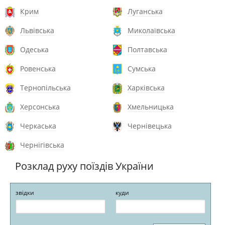
Крим
Луганська
Львівська
Миколаївська
Одеська
Полтавська
Ровенська
Сумська
Тернопільська
Харківська
Херсонська
Хмельницька
Черкаська
Чернівецька
Чернігівська
Розклад руху поїздів України
звідки
куди