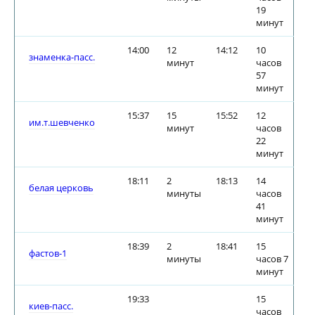
19
минут
14:00
12
14:12
10
знаменка-пасс.
минут
часов
57
минут
15:37
15
15:52
12
им.т.шевченко
минут
часов
22
минут
18:11
2
18:13
14
белая церковь
минуты
часов
41
минут
18:39
2
18:41
15
фастов-1
минуты
часов 7
минут
19:33
15
киев-пасс.
часов