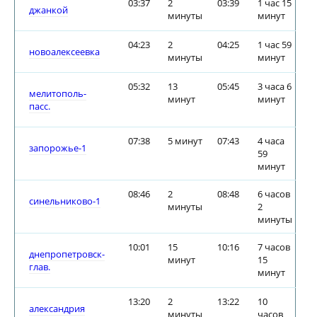
03:37
2
03:39
1 час 15
джанкой
минуты
минут
04:23
2
04:25
1 час 59
новоалексеевка
минуты
минут
05:32
13
05:45
3 часа 6
мелитополь-
минут
минут
пасс.
07:38
5 минут
07:43
4 часа
запорожье-1
59
минут
08:46
2
08:48
6 часов
синельниково-1
минуты
2
минуты
10:01
15
10:16
7 часов
днепропетровск-
минут
15
глав.
минут
13:20
2
13:22
10
александрия
минуты
часов