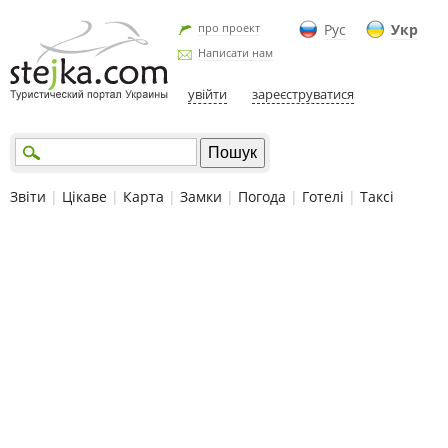
про проект
Рус
Укр
Написати нам
увійти
зареєструватися
Звіти
|
Цікаве
|
Карта
|
Замки
|
Погода
|
Готелі
|
Таксі