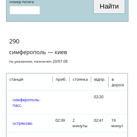
номер потяга
290
симферополь — киев
по указанию, назначен 20/07.08
станція
приб.
стоянка
відпр.
в
дорозі
02:20
симферополь-
пасс.
02:39
2
02:41
19
остряково
минуты
минут