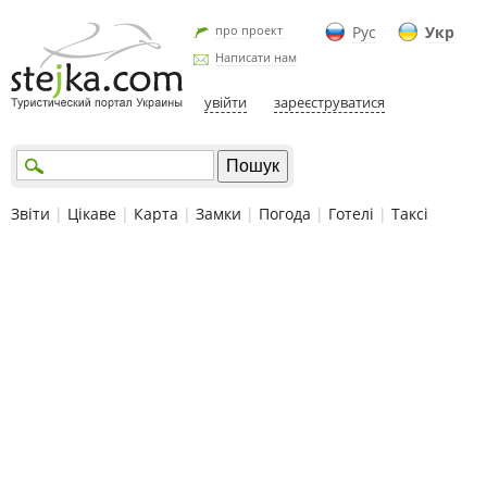
про проект
Рус
Укр
Написати нам
увійти
зареєструватися
Звіти
|
Цікаве
|
Карта
|
Замки
|
Погода
|
Готелі
|
Таксі