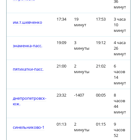
36
минут
17:34
19
17:53
3 часа
им.т.шевченко
минут
10
минут
19:09
3
19:12
4 часа
знаменка-пасс.
минуты
26
минут
21:00
2
21:02
6
пятихатки-пасс.
минуты
часов
14
минут
23:32
-1407
00:05
8
днепропетровск-
часов
юж.
44
минут
01:13
2
01:15
9
синельниково-1
минуты
часов
52