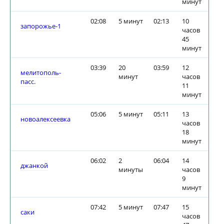
минут
02:08
5 минут
02:13
10
запорожье-1
часов
45
минут
03:39
20
03:59
12
мелитополь-
минут
часов
пасс.
11
минут
05:06
5 минут
05:11
13
новоалексеевка
часов
18
минут
06:02
2
06:04
14
джанкой
минуты
часов
9
минут
07:42
5 минут
07:47
15
саки
часов