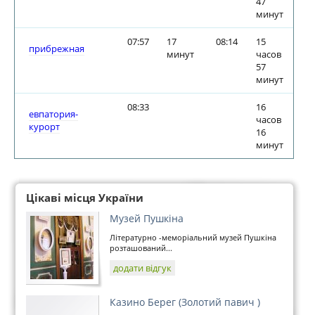
47
минут
07:57
17
08:14
15
прибрежная
минут
часов
57
минут
08:33
16
евпатория-
часов
курорт
16
минут
Цікаві місця України
Музей Пушкіна
Літературно -меморіальний музей Пушкіна
розташований...
додати відгук
Казино Берег (Золотий павич )