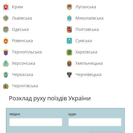
Крим
Луганська
Львівська
Миколаївська
Одеська
Полтавська
Ровенська
Сумська
Тернопільська
Харківська
Херсонська
Хмельницька
Черкаська
Чернівецька
Чернігівська
Розклад руху поїздів України
звідки
куди