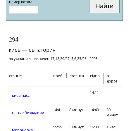
номер потяга
294
киев — евпатория
по указанию, назначен 17,18,20/07, 3,6,25/08 - 2008
станція
приб.
стоянка
відпр.
в
дорозі
14:11
киев-пасс.
14:41
8 минут
14:49
30
новые безрадичи
минут
15:55
5 минут
16:00
1 час
мироновка