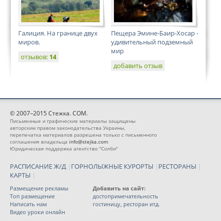
Галиция. На границе двух
Пещера Эмине-Баир-Хосар -
миров.
удивительный подземный
мир
отзывов:
14
добавить отзыв
© 2007–2015 Стежка. COM.
Письменные и графические материалы защищены
авторским правом законодательства Украины,
перепечатка материалов разрешена только с письменного
соглашения владельца
info@stejka.com
Юридическая поддержка агентство "Солби"
РАСПИСАНИЕ Ж/Д
|
ГОРНОЛЫЖНЫЕ КУРОРТЫ
|
РЕСТОРАНЫ
|
КАРТЫ
|
Размещение рекламы
Добавить на сайт:
Топ размещение
достопримечательность
Написать нам
гостиницу, ресторан итд.
Видео уроки онлайн