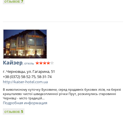
отзывов:
7
Кайзер
, отель
г. Черновцы, ул. Гагарина, 51
+38 (0372) 58-52-75, 58-31-74
http://kaiser-hotel.com.ua
В живописному куточку Буковини, серед прадавніх букових лісів, на березі
кришталево чистої швидкоплинної річки Прут, розкинулись старовинні
Чернівці - місто традицій...
Подробная информация
отзывов:
5