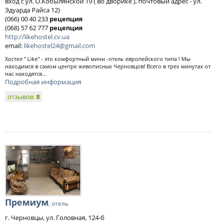
вход с ул. О.Кобылянской 19 ( во дворике ), почтовый адрес - ул.
Эдуарда Райса 12)
(066) 00 40 233
рецепция
(068) 57 62 777
рецепция
http://likehostel.cv.ua
email:
likehostel24@gmail.com
Хостел " Like" - это комфортный мини -отель европейского типа ! Мы
находимся в самом центре живописных Черновцов! Всего в трех минутах от
нас находятся...
Подробная информация
отзывов:
8
Премиум
, отель
г. Черновцы, ул. Головная, 124-б