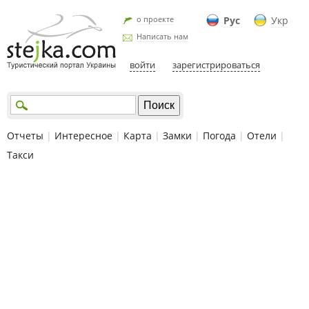
о проекте
Рус
Укр
Написать нам
войти
зарегистрироваться
Отчеты
|
Интересное
|
Карта
|
Замки
|
Погода
|
Отели
|
Такси