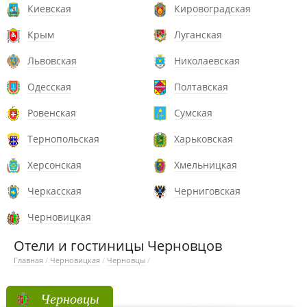
Киевская
Кировоградская
Крым
Луганская
Львовская
Николаевская
Одесская
Полтавская
Ровенская
Сумская
Тернопольская
Харьковская
Херсонская
Хмельницкая
Черкасская
Черниговская
Черновицкая
Отели и гостиницы Черновцов
Главная
/
Черновицкая
/
Черновцы
/
Черновцы