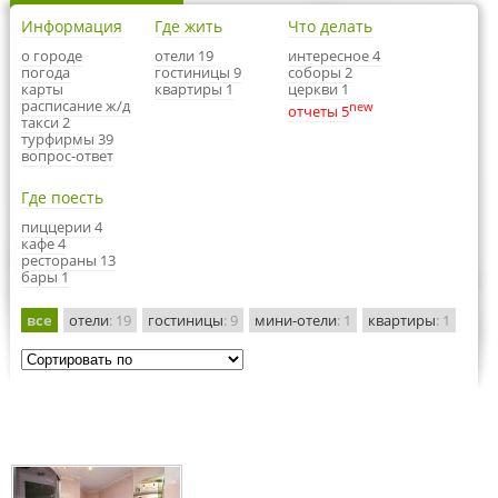
Информация
Где жить
Что делать
о городе
отели 19
интересное 4
погода
гостиницы 9
соборы 2
карты
квартиры 1
церкви 1
расписание ж/д
new
отчеты 5
такси 2
турфирмы 39
вопрос-ответ
Где поесть
пиццерии 4
кафе 4
рестораны 13
бары 1
все
отели
: 19
гостиницы
: 9
мини-отели
: 1
квартиры
: 1