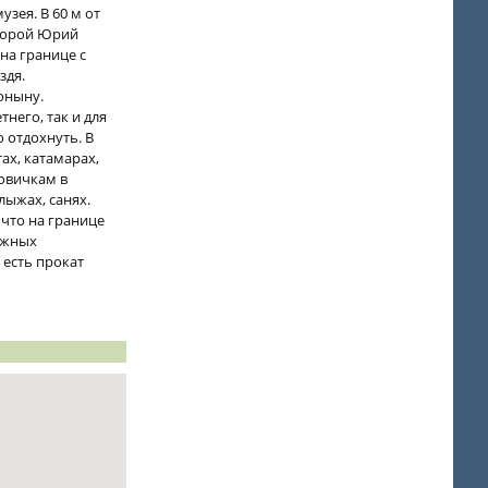
узея. В 60 м от
оторой Юрий
на границе с
здя.
оныну.
него, так и для
 отдохнуть. В
ах, катамарах,
новичкам в
лыжах, санях.
 что на границе
ыжных
 есть прокат