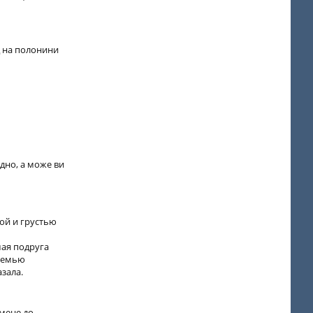
д на полонини
идно, а може ви
ой и грустью
шая подруга
 семью
зала.
мене до