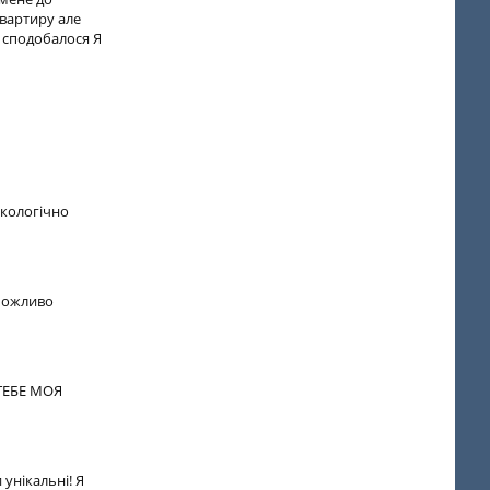
квартиру але
е сподобалося Я
екологiчно
 можливо
ТЕБЕ МОЯ
унікальні! Я