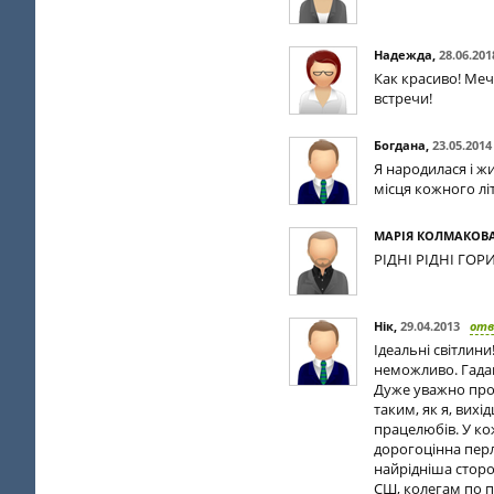
Надежда
,
28.06.201
Как красиво! Мечт
встречи!
Богдана
,
23.05.2014
Я народилася і ж
місця кожного лі
МАРІЯ КОЛМАКОВА
РІДНІ РІДНІ ГОР
Нік
,
29.04.2013
от
Ідеальні світлин
неможливо. Гадаю
Дуже уважно проч
таким, як я, вихі
працелюбів. У ко
дорогоцінна перл
найрідніша сторо
СШ, колегам по п