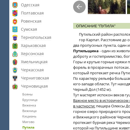
Одесская
Полтавская
Ровенская
ОПИСАНИЕ "ПУТИЛА"
Сумская
Путильский район располож
Тернопольская
гор Карпат. Расстояние до 
Харьковская
два пропускных пункта, один 
Путильщина
- один из живоп
Херсонская
доброту и гостеприимство, бо
Хмельницкая
Горы и крутые горные кряжи п
форель в прозрачных потоках. 
Черкасская
который протекает речка Пут
Черниговская
По характеру рельефа большая
юго-западе области. Тут наход
Черновицкая
Черный Дол (1452 м).
Бояны
Тут мастерят испокон веков гу
Брусница
Важное место в историческом 
Виженка
в частности:
пещера Олексы Дов
Вижница
горное озеро природного про
Кицмань
и Вижницкого районов Чернов
Мигово
протекает бурная река Черемош
Путила
которой на Путильщине живет л