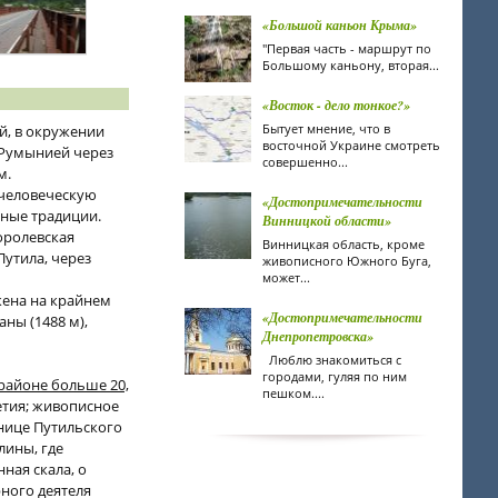
«Большой каньон Крыма»
"Первая часть - маршрут по
Большому каньону, вторая...
«Восток - дело тонкое?»
Бытует мнение, что в
й, в окружении
восточной Украине смотреть
й Румынией через
совершенно...
м.
 человеческую
«Достопримечательности
ьные традиции.
Винницкой области»
оролевская
Винницкая область, кроме
Путила, через
живописного Южного Буга,
может...
жена на крайнем
«Достопримечательности
аны (1488 м),
Днепропетровска»
Люблю знакомиться с
городами, гуляя по ним
районе больше 20,
пешком....
етия; живописное
нице Путильского
лины, где
ная скала, о
рного деятеля