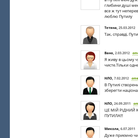
глибини душі мен
все ж тут непере
люблю Путилу
Тетяна
,
25.03.2012
Так, справді, Пут
Вано
,
2.03.2012
от
Я живу в цьому ч
чисте.Тiльки одн
НЛО
,
7.02.2012
от
В Путилі створе
зберегти націона
НЛО
,
24.09.2011
о
ЦЕ МІЙ РІДНИЙ 
ПУТИЛА!!!
Микола
,
6.07.2011
Дуже приємно чит