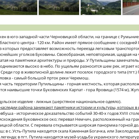
ен в юго-западной части Черновицкой области, на границе с Румыние
областного центра - 120 км. Район имеет прямое сообщение с соседне
из которых предоставляет возможность переезда легковым транспорто
иснейших уголков Буковины. Своеобразная, неповторимая, щедрая на
гатая на памятники архитектуры и природы. У Путильщины замечател
однимаются высоко в небо. По ущельям разносится шем рек, играет к
Среди гор в живописной долине лежит поселок городского типа (пгт.) 
иловка - самый большой прток реки Черемош.
 часть территории Путильщины - горная местность, которая располо
ятся наивысшие точки Буковинских Карпат - гора Яровица (1574 м), Жуп
цульское изделие - лижнык (шерстяное национальное одеяло).
наследии района занимают памятники истории и культуры, которых в 
буша - историческое доказательство событий 30-40-х годов XVIII стол
исхождения Буковинское око; перевал Немчич, расположенный на гра
ицкой области. С перевала открывается широкая панормма горной до
; в с. Усть-Путила находится скала Каменная Богачка, или Заколодован
егенда; в пгт. Путила находится музей-усадьба украинского литерату