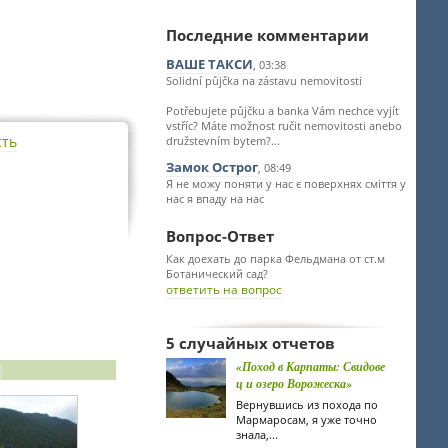
Последние комментарии
ВАШЕ ТАКСИ
, 03:38
Solidní půjčka na zástavu nemovitosti
Potřebujete půjčku a banka Vám nechce vyjít
vstříc? Máte možnost ručit nemovitosti anebo
сть
družstevním bytem?...
Замок Острог
, 08:49
Я не можу поняти у нас є поверхнях сміття у
нас я впаду на нас
Вопрос-Ответ
Как доехать до парка Фельдмана от ст.м
Ботанический сад?
ответить на вопрос
5 случайных отчетов
«Поход в Карпаты: Свидове
ц и озеро Ворожеска»
Вернувшись из похода по
Мармаросам, я уже точно
знала,...