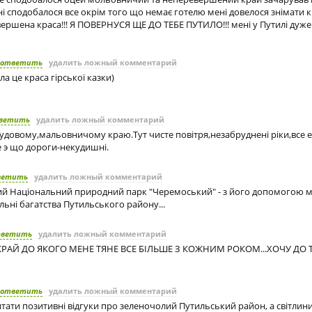
і сподобалося все окрім того що немає готелю мені довелося знімати 
вершена краса!!! Я ПОВЕРНУСЯ ЩЕ ДО ТЕБЕ ПУТИЛО!!! мені у Путилі дуж
ответить
удалить ложный комментарий
ила це краса гірської казки)
ветить
удалить ложный комментарий
удовому,мальовничому краю.Тут чисте повiтря,незабрудненi рiки,все 
е э що дороги-некудишнi.
ветить
удалить ложный комментарий
ний Національний природний парк "Черемоський" - з його допомогою
льні багатства Путильського району...
тветить
удалить ложный комментарий
КРАЙ ДО ЯКОГО МЕНЕ ТЯНЕ ВСЕ БІЛЬШЕ З КОЖНИМ РОКОМ...ХОЧУ ДО 
ответить
удалить ложный комментарий
ати позитивні відгуки про зеленочолий Путильський район, а світлини 