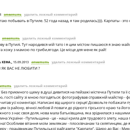
8
ответить
удалить ложный комментарий
аю побывать в Путиле. 52 года назад, я там родилась)))). Карпаты - это с
ответить
удалить ложный комментарий
иву в Путилі. Тут народився мій тато і я цим містом пишаюся я знаю май
та хожу з мамою по гриби,ягоди. Це місце для мене як рай!
 КЕФА.
,
15.09.2013
ответить
удалить ложный комментарий
И ЯК ВАС НЕ ЛЮБИТИ ?
ветить
удалить ложный комментарий
и! Без приємного щему в душі дивитися на пейзажі містечка Путили та її
, гості сайту зі мною погодяться: фотографував справжній майстер - 
итав усі коментарі. Написані від щирого серця! Дозвольте побажати 
дцям із району, вічної любові й поваги до рідного гірського краю та йог
жного з нас своя доля, нова мала батьківщина, яка зріднилася з нашим
ина України - Путильщина - це - наші крила для трудового злету, наша г
на! Особливе вітання моїм землякам - плосківчанам та селятинцям, де я
еру - працівникам Путильської райгазети "Карпати". Щиро до Вас - Мико