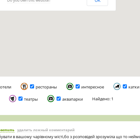
Do you own this website?
OK
отели
рестораны
интересное
катки
Найдено: 1
театры
аквапарки
тветить
удалить ложный комментарий
бувати в вашому чарівному місті,бо з розповідей зрозуміла що то неймо