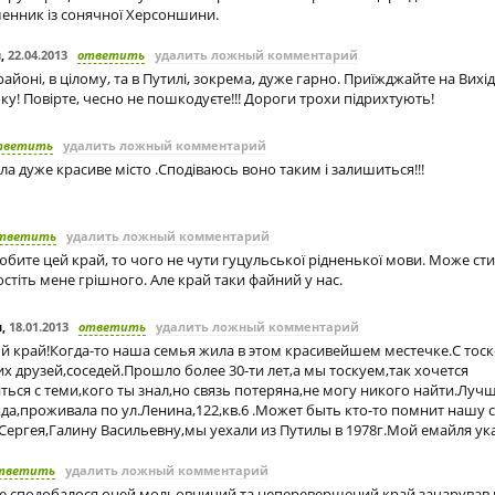
менник із сонячної Херсоншини.
ч
,
22.04.2013
ответить
удалить ложный комментарий
айоні, в цілому, та в Путилі, зокрема, дуже гарно. Приїжджайте на Вихі
оку! Повірте, чесно не пошкодуєте!!! Дороги трохи підрихтують!
тветить
удалить ложный комментарий
ила дуже красиве місто .Сподіваюсь воно таким і залишиться!!!
тветить
удалить ложный комментарий
любите цей край, то чого не чути гуцульської рідненької мови. Може ст
остіть мене грішного. Але край таки файний у нас.
u
,
18.01.2013
ответить
удалить ложный комментарий
й край!Когда-то наша семья жила в этом красивейшем местечке.С тоск
 друзей,соседей.Прошло более 30-ти лет,а мы тоскуем,так хочется
ться с теми,кого ты знал,но связь потеряна,не могу никого найти.Луч
а,проживала по ул.Ленина,122,кв.6 .Может быть кто-то помнит нашу
ергея,Галину Васильевну,мы уехали из Путилы в 1978г.Мой емайля ука
тветить
удалить ложный комментарий
уже сподобалося оцей мольовничий та неперевершений край зачарував 