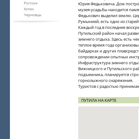
Ростоки
Юрия Федьковича. Дом построен 
Хотин
музея-усадьбы находится памя
Черновцы
Федькович выделил землю. Церк
Румынией, есть одно из старей
Каждый год в последнее воскр
Путильский район начал развив
зимнего отдыха. Здесь есть че
теплое время года организовы
байдарках и других плавсредс
сопровождении опытных инстру
Инфраструктура зимнего отдых
Вижницкого и Путильского ра
подъемника, планируется стро
горнолыжного снаряжения.
Туристов с радостью принимаю
ПУТИЛА НА КАРТЕ