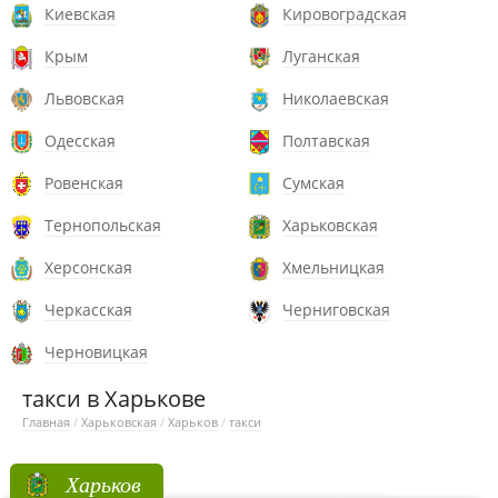
Киевская
Кировоградская
Крым
Луганская
Львовская
Николаевская
Одесская
Полтавская
Ровенская
Сумская
Тернопольская
Харьковская
Херсонская
Хмельницкая
Черкасская
Черниговская
Черновицкая
такси в Харькове
Главная
/
Харьковская
/
Харьков
/
такси
Харьков