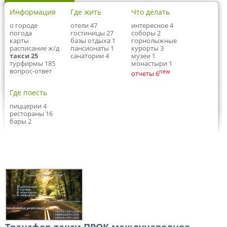
Информация
Где жить
Что делать
о городе
отели 47
интересное 4
погода
гостиницы 27
соборы 2
карты
базы отдыха 1
горнолыжные
расписание ж/д
пансионаты 1
курорты 3
такси 25
санатории 4
музеи 1
турфирмы 185
монастыри 1
вопрос-ответ
new
отчеты 6
Где поесть
пиццерии 4
рестораны 16
бары 2