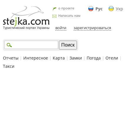
о проекте
Рус
Укр
Написать нам
войти
зарегистрироваться
Отчеты
|
Интересное
|
Карта
|
Замки
|
Погода
|
Отели
|
Такси