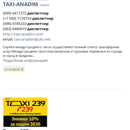
TAXI-ANADIM
, такси
(099) 4417272
диспетчер
(+7 950) 7129733
диспетчер
(096) 4185233
диспетчер
(063) 0466919
диспетчер
http://taxi-anadim.com
email:
taxi-anadim@ukr.net
Служба междугороднего такси осуществляет полный спектр трансферных
услуг:Междугороднее такси (пассажирские и грузовые перевозки из города
в город в пределах...
Подробная информация
отзывов:
2