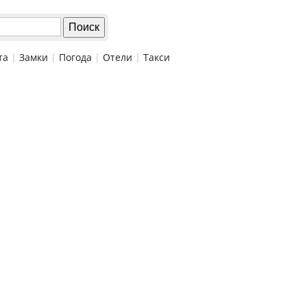
та
|
Замки
|
Погода
|
Отели
|
Такси