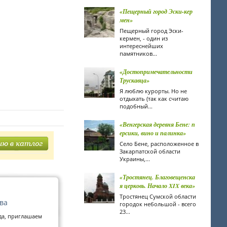
«Пещерный город Эски-кер
мен»
Пещерный город Эски-
кермен, - один из
интереснейших
памятников...
«Достопримечательности
Трускавца»
Я люблю курорты. Но не
отдыхать (так как считаю
подобный...
«Венгерская деревня Бене: п
ерсики, вино и палинка»
Село Бене, расположенное в
Закарпатской области
Украины,...
«Тростянец. Благовещенска
я церковь. Начало XIX века»
Тростянец Сумской области
єва
городок небольшой - всего
23...
да, приглашаем