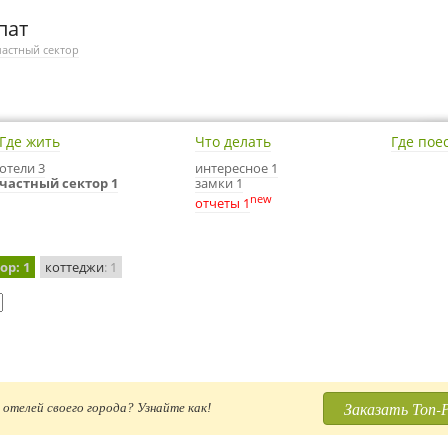
пат
частный сектор
Где жить
Что делать
Где пое
отели 3
интересное 1
частный сектор 1
замки 1
new
отчеты 1
тор
: 1
коттеджи
: 1
Заказать Топ-
отелей своего города? Узнайте как!