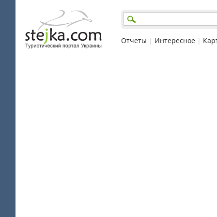
Отчеты
|
Интересное
|
Кар