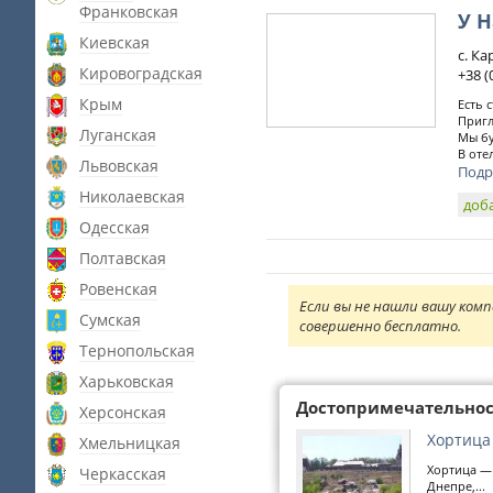
Франковская
У 
Киевская
с. Ка
Кировоградская
+38 (
Крым
Есть 
Пригл
Луганская
Мы бу
В оте
Львовская
Подр
Николаевская
доб
Одесская
Полтавская
Ровенская
Если вы не нашли вашу комп
Сумская
совершенно бесплатно.
Тернопольская
Харьковская
Достопримечательно
Херсонская
Хортица
Хмельницкая
Хортица —
Черкасская
Днепре,...