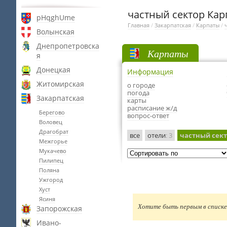
частный сектор Кар
pHqghUme
Главная
/
Закарпатская
/
Карпаты
/
Волынская
Днепропетровска
Карпаты
я
Донецкая
Информация
Житомирская
о городе
погода
Закарпатская
карты
расписание ж/д
Берегово
вопрос-ответ
Воловец
Драгобрат
все
отели
: 3
частный сек
Межгорье
Мукачево
Пилипец
Поляна
Ужгород
Хуст
Ясиня
Хотите быть первым в списке 
Запорожская
Ивано-