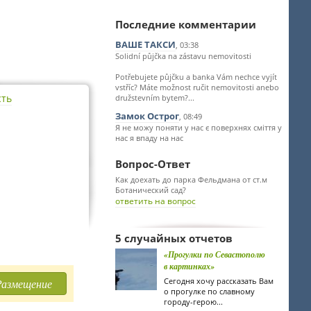
Последние комментарии
ВАШЕ ТАКСИ
, 03:38
Solidní půjčka na zástavu nemovitosti
Potřebujete půjčku a banka Vám nechce vyjít
vstříc? Máte možnost ručit nemovitosti anebo
сть
družstevním bytem?...
Замок Острог
, 08:49
Я не можу поняти у нас є поверхнях сміття у
нас я впаду на нас
Вопрос-Ответ
Как доехать до парка Фельдмана от ст.м
Ботанический сад?
ответить на вопрос
5 случайных отчетов
«Прогулки по Севастополю
в картинках»
Сегодня хочу рассказать Вам
Размещение
о прогулке по славному
городу-герою...