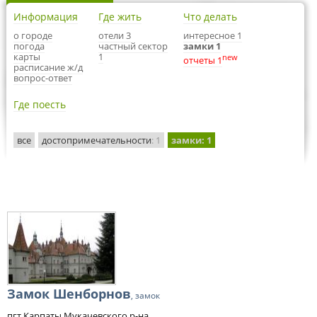
Информация
Где жить
Что делать
о городе
отели 3
интересное 1
погода
частный сектор
замки 1
карты
1
new
отчеты 1
расписание ж/д
вопрос-ответ
Где поесть
все
достопримечательности
: 1
замки
: 1
Замок Шенборнов
, замок
пгт Карпаты Мукачевского р-на