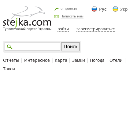
о проекте
Рус
Укр
Написать нам
войти
зарегистрироваться
Отчеты
|
Интересное
|
Карта
|
Замки
|
Погода
|
Отели
|
Такси