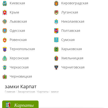
Киевская
Кировоградская
Крым
Луганская
Львовская
Николаевская
Одесская
Полтавская
Ровенская
Сумская
Тернопольская
Харьковская
Херсонская
Хмельницкая
Черкасская
Черниговская
Черновицкая
замки Карпат
Главная
/
Закарпатская
/
Карпаты
/
замки
Карпаты