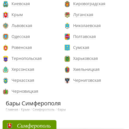
Киевская
Кировоградская
Крым
Луганская
Львовская
Николаевская
Одесская
Полтавская
Ровенская
Сумская
Тернопольская
Харьковская
Херсонская
Хмельницкая
Черкасская
Черниговская
Черновицкая
бары Симферополя
Главная
/
Крым
/
Симферополь
/
бары
Симферополь