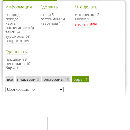
Информация
Где жить
Что делать
о городе
отели 5
интересное 2
погода
гостиницы 14
музеи 1
карты
квартиры 1
new
отчеты 1
расписание ж/д
такси 24
турфирмы 68
вопрос-ответ
Где поесть
пиццерии 3
рестораны 10
бары 1
все
пиццерии
: 3
рестораны
: 10
бары
: 1