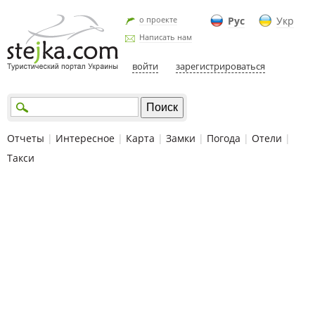
о проекте
Рус
Укр
Написать нам
войти
зарегистрироваться
Отчеты
|
Интересное
|
Карта
|
Замки
|
Погода
|
Отели
|
Такси