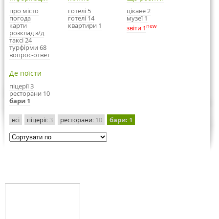
про місто
готелі 5
цікаве 2
погода
готелі 14
музеї 1
карти
квартири 1
new
звіти 1
розклад з/д
таксі 24
турфірми 68
вопрос-ответ
Де поїсти
піцерії 3
ресторани 10
бари 1
всі
піцерії
: 3
ресторани
: 10
бари
: 1