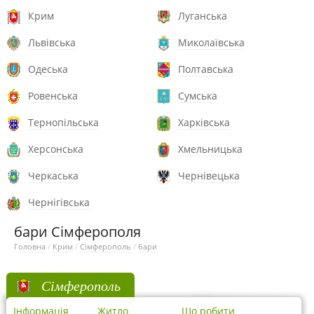
Крим
Луганська
Львівська
Миколаївська
Одеська
Полтавська
Ровенська
Сумська
Тернопільська
Харківська
Херсонська
Хмельницька
Черкаська
Чернівецька
Чернігівська
бари Сімферополя
Головна
/
Крим
/
Сімферополь
/
бари
Сімферополь
Інформація
Житло
Що робити