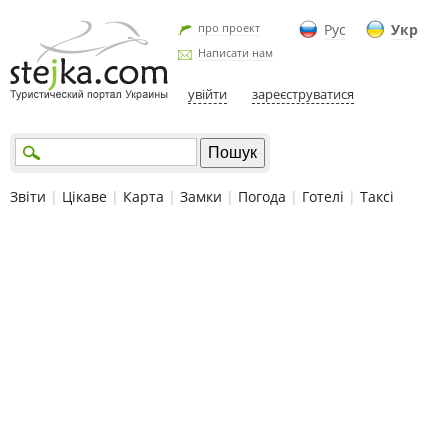
про проект
Рус
Укр
Написати нам
увійти
зареєструватися
Звіти
|
Цікаве
|
Карта
|
Замки
|
Погода
|
Готелі
|
Таксі