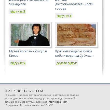
Чинадиево
достопримечательности
города
відгуків:
3
відгуків:
3
Музей восковых фигур в
Красные пещеры Кизил
Киеве
коба и водопад Cу-Учхан
відгуків:
5
додати відгук
© 2007–2015 Стежка. COM.
Письмові і графічні матеріали захищені авторським правом
законодавства України, передрук матеріалів дозволений
тільки з письмової угоди власника
info@stejka.com
Юридична підтримка агентство "Солбі"