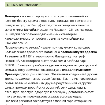
ОПИСАНИЕ "ЛИВАДИЯ"
Ливадия
– поселок городского типа расположенный на
Южном берегу Крыма около Ялты. Ливадия (от греческого
ливади — луг, пастбище) находится на северо-восточном
склоне
горы Могаби
. Население Ливадии - 2,5 тыс. человек.
В Ливадии расположен одноименный санаторий
кардиологического профиля, один из крупнейших на
Южнобережье.
Первоначально земли Ливадии принадлежали командиру
Балаклавского греческого батальона
полковнику Феодосию
Равелиоти
. В 1834 г. территорию Ливадии купил граф
Потоцкий, для которого выстроили дом и разбили парк.
В 1860 г. Ливадию приобрело удельное ведомство для царской
семьи. К тому времени Романовы уже
владели имением
Ореанда
с дворцом и парком. Оба имения соединила Царская
тропа, продолженная затем до Гаспры. Так что императорская
семья, великие князья и их друзья-родственники из других
самых громких российских фамилий, вели здесь жизнь
открытую, простую, здоровую и веселую. Достаточно сказать,
что в их парки и церкви допускались все желающие.
Над всем районом господствует отвесная гора-отторженец