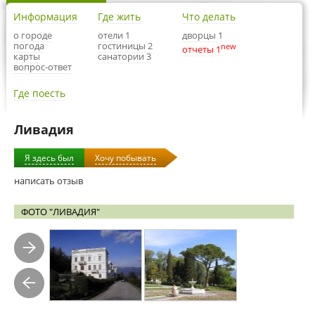
Информация
Где жить
Что делать
о городе
отели 1
дворцы 1
погода
гостиницы 2
new
отчеты 1
карты
санатории 3
вопрос-ответ
Где поесть
Ливадия
Я здесь был
Хочу побывать
написать отзыв
ФОТО "ЛИВАДИЯ"