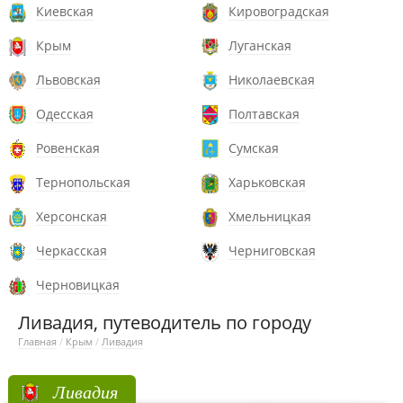
Киевская
Кировоградская
Крым
Луганская
Львовская
Николаевская
Одесская
Полтавская
Ровенская
Сумская
Тернопольская
Харьковская
Херсонская
Хмельницкая
Черкасская
Черниговская
Черновицкая
Ливадия, путеводитель по городу
Главная
/
Крым
/
Ливадия
Ливадия