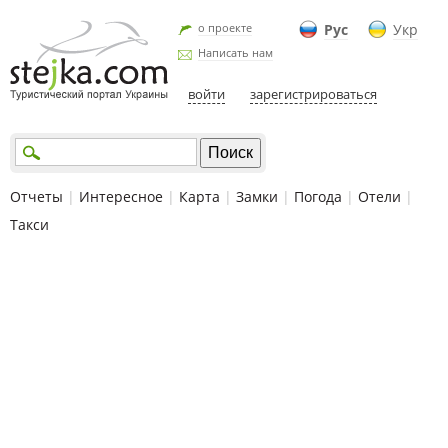
о проекте
Рус
Укр
Написать нам
войти
зарегистрироваться
Отчеты
|
Интересное
|
Карта
|
Замки
|
Погода
|
Отели
|
Такси