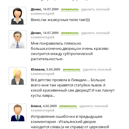
Денис
,
14.07.2009
ответить
удалить ложный
комментарий
Вино,так же,вкусные пили там!)))
Денис
,
14.07.2009
ответить
удалить ложный
комментарий
Мне понравились пляжи,но
больше,конечно,дворец,он очень красиво
смотрится между субтропической
растительностью.
Юлиана
,
5.04.2009
ответить
удалить ложный
комментарий
Всё детство провела в Ливадии.... Больше
всего мне там нравятся статуйки львов. А
кокой красивенный сам дворец!!! И как пахнут
кусты лавра...
Алиса
,
4.02.2009
ответить
удалить ложный
комментарий
Исправление ошибочки в предыдущем
комментарии - Итальянский дворик
находится слева (а не справа) от церковной