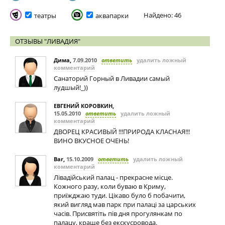
Найдено: 46
театры
аквапарки
ОТЗЫВЫ "ЛИВАДИЯ"
Дима
,
7.09.2010
ответить
удалить ложный
комментарий
Санаторий Горный в Ливадии самый
лудшый!_))
ЕВГЕНИЙ КОРОВКИН
,
15.05.2010
ответить
удалить ложный
комментарий
ДВОРЕЦ КРАСИВЫЙ !!!ПРИРОДА КЛАСНАЯ!!!
ВИНО ВКУСНОЕ ОЧЕНЬ!
Bar
,
15.10.2009
ответить
удалить ложный
комментарий
Лівадійський палац - прекрасне місце.
Кожного разу, коли буваю в Криму,
приїжджаю туди. Цікаво було б побачити,
який вигляд мав парк при палаці за царських
часів. Присвятіть пів дня прогулянкам по
палацу, краще без екскусровода.