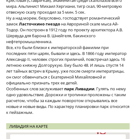
Крестовая (Ставри-кая), знаменитая среди скалолазов всего
мира. Альпинист Михаил Хергиани, тигр скал, 90-метровую
отвесную скалу проходил за 5 мин. 5 сек.
Ну а над морем, безусловно, господствует романтический
замок
Ласточкино гнездо
на Аврориной скале мыса Ай-
Тодор. Он построен в 1912 году по проекту архитектора А.В.
Шервуда для барона В. Шнейгеля, бакинского
нефтепромышленника.
Все, кто были близки к императорской фамилии при
последних пяти царях, бывали и здесь. В 1866 году император
Александр II, человек строгих приличий, повстречал здесь 16
летнюю княжну Долгорукую. Ему было 48. И лишь спустя 14
лет тайных встреч в Крыму, уже после смерти императрицы,
он смог обвенчаться с Екатериной Михайловной и
официально признать трех ее детей.
Особенных слов заслуживает
парк Ливадии
. Гулять по нему
одно удовольствие. Дорожки и тропинки проложены с таким
расчетом, чтобы за каждым поворотом открывались все
новые и новые виды. По характеру планировки парк относится
к пейзажным.
ЛИВАДИЯ НА КАРТЕ