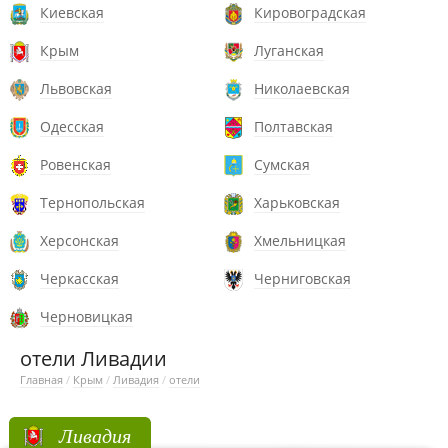
Киевская
Кировоградская
Крым
Луганская
Львовская
Николаевская
Одесская
Полтавская
Ровенская
Сумская
Тернопольская
Харьковская
Херсонская
Хмельницкая
Черкасская
Черниговская
Черновицкая
отели Ливадии
Главная
/
Крым
/
Ливадия
/
отели
Ливадия