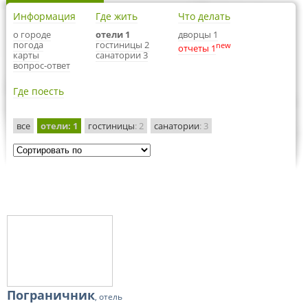
Информация
Где жить
Что делать
о городе
отели 1
дворцы 1
погода
гостиницы 2
new
отчеты 1
карты
санатории 3
вопрос-ответ
Где поесть
все
отели
: 1
гостиницы
: 2
санатории
: 3
Пограничник
, отель