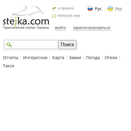
о проекте
Рус
Укр
Написать нам
войти
зарегистрироваться
Отчеты
|
Интересное
|
Карта
|
Замки
|
Погода
|
Отели
|
Такси