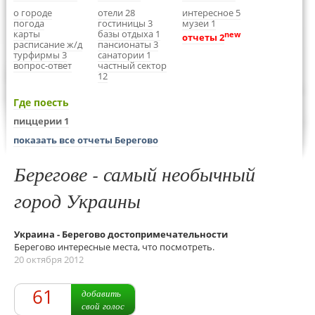
о городе
отели 28
интересное 5
погода
гостиницы 3
музеи 1
карты
базы отдыха 1
new
отчеты 2
расписание ж/д
пансионаты 3
турфирмы 3
санатории 1
вопрос-ответ
частный сектор
12
Где поесть
пиццерии 1
показать все отчеты Берегово
Берегове - самый необычный
город Украины
Украина - Берегово достопримечательности
Берегово интересные места, что посмотреть.
20 октября 2012
61
добавить
свой голос