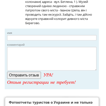
колонами( адреса - вул. Бетлена, 1 ). Музей
створений однією людиною - справжнім
патріотом свого міста - Іваном Шепа, він і
проводить там екскурсії. Зайдіть, і там дійсно
відчуєте справжній колорит дивного міста
Берегово.
имя
комментарий
УРА!
Отзыв регистрации не требует!
Фотоотчеты туристов о Украине и не только