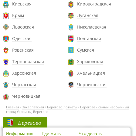
Киевская
Кировоградская
Крым
Луганская
Львовская
Николаевская
Одесская
Полтавская
Ровенская
Сумская
Тернопольская
Харьковская
Херсонская
Хмельницкая
Черкасская
Черниговская
Черновицкая
Главная
/
Закарпатская
/
Берегово
/
отчеты
/
Берегове - самый необычный
город Украины, Берегово
Берегово
Информация
Где жить
Что делать