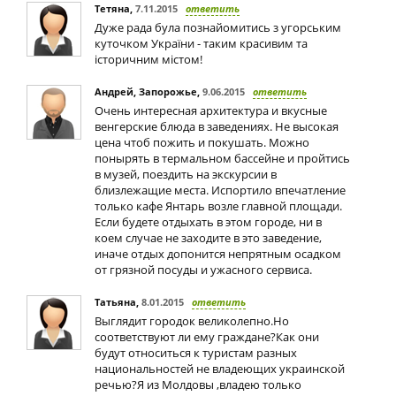
Тетяна
,
7.11.2015
ответить
Дуже рада була познайомитись з угорським
куточком України - таким красивим та
історичним містом!
Андрей, Запорожье
,
9.06.2015
ответить
Очень интересная архитектура и вкусные
венгерские блюда в заведениях. Не высокая
цена чтоб пожить и покушать. Можно
понырять в термальном бассейне и пройтись
в музей, поездить на экскурсии в
близлежащие места. Испортило впечатление
только кафе Янтарь возле главной площади.
Если будете отдыхать в этом городе, ни в
коем случае не заходите в это заведение,
иначе отдых допонится непрятным осадком
от грязной посуды и ужасного сервиса.
Татьяна
,
8.01.2015
ответить
Выглядит городок великолепно.Но
соответствуют ли ему граждане?Как они
будут относиться к туристам разных
национальностей не владеющих украинской
речью?Я из Молдовы ,владею только