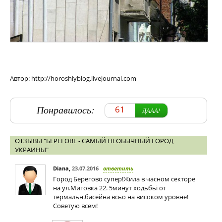
Автор: http://horoshiyblog.livejournal.com
Понравилось:
61
ДААА!
ОТЗЫВЫ "БЕРЕГОВЕ - САМЫЙ НЕОБЫЧНЫЙ ГОРОД
УКРАИНЫ"
Diana
,
23.07.2016
ответить
Город Берегово супер!Жила в часном секторе
на ул.Миговка 22. 5минут ходьбьі от
термальн.басейна всьо на високом уровне!
Советую всем!