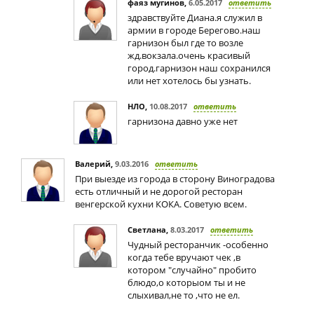
фаяз мугинов
,
6.05.2017
ответить
здравствуйте Диана.я служил в
армии в городе Берегово.наш
гарнизон был где то возле
жд.вокзала.очень красивый
город.гарнизон наш сохранился
или нет хотелось бы узнать.
НЛО
,
10.08.2017
ответить
гарнизона давно уже нет
Валерий
,
9.03.2016
ответить
При выезде из города в сторону Виноградова
есть отличный и не дорогой ресторан
венгерской кухни КОКА. Советую всем.
Светлана
,
8.03.2017
ответить
Чудный ресторанчик -особенно
когда тебе вручают чек ,в
котором "случайно" пробито
блюдо,о которыом ты и не
слыхивал,не то ,что не ел.