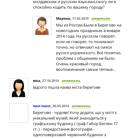
молдавским и русским языками,смогу ли я
спокойно ходить по вашему городу?
Марина
,
11.02.2015
ответить
Мы из России.Были в Берегово на
новогодних праздниках в январе
2014 года. На русском говорят,
если не говорят, то понимают
точно, но отвечают на смеси
русско-украинского. Всё понятно,
проблем с общением не было.
Очень красивый город,
воспоминания самые тёплые...
віка
,
27.10.2014
ответить
відсого пішла назва міста берегове
navr.mavr
,
30.03.2014
ответить
Берегово - чудове! Хочу додати, що у місті є
унікальний музей, який знаходиться у
графському будинку ( граф Габор Бетлен 17
ст. ) - передостання фотографія -
одноповерховий червоний будинок з