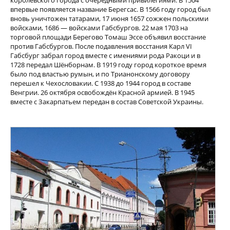
королевского города с очередными привилегиями. В 1504
впервые появляется название Берегсас. В 1566 году город был
вновь уничтожен татарами, 17 июня 1657 сожжен польскими
войсками, 1686 — войсками Габсбургов. 22 мая 1703 на
торговой площади Берегово Томаш Эссе объявил восстание
против Габсбургов. После подавления восстания Карл VІ
Габсбург забрал город вместе с имениями рода Ракоци и в
1728 передал Шёнборнам. В 1919 году город короткое время
было под властью румын, и по Трианонскому договору
перешел к Чехословакии. С 1938 до 1944 город в составе
Венгрии. 26 октября освобождён Красной армией. В 1945
вместе с Закарпатьем передан в состав Советской Украины.