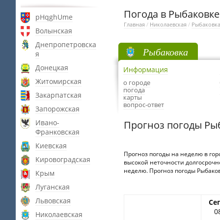
Погода в Рыбаковке
pHqghUme
Главная
/
Николаевская
/
Рыбаковк
Волынская
Днепропетровска
Рыбаковка
я
Донецкая
Информация
Житомирская
о городе
погода
Закарпатская
карты
вопрос-ответ
Запорожская
Ивано-
Прогноз погоды Ры
Франковская
Киевская
Прогноз погоды на неделю в гор
Кировоградская
высокой неточности долгосрочно
неделю. Прогноз погоды Рыбаковк
Крым
Луганская
Львовская
Се
0
Николаевская