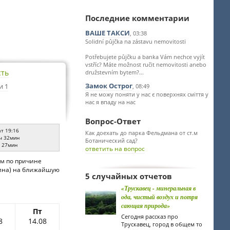
Последние комментарии
ВАШЕ ТАКСИ
, 03:38
Solidní půjčka na zástavu nemovitosti
Potřebujete půjčku a banka Vám nechce vyjít
vstříc? Máte možnost ručit nemovitosti anebo
сть
družstevním bytem?...
Замок Острог
и 1
, 08:49
Я не можу поняти у нас є поверхнях сміття у
нас я впаду на нас
Вопрос-Ответ
ат 19:16
Как доехать до парка Фельдмана от ст.м
ч 32мин
Ботанический сад?
ч 27мин
ответить на вопрос
ем по причине
аина) на ближайшую
5 случайных отчетов
«Трускавец - минеральная в
ода, чистый воздух и потря
сающая природа»
Пт
Сегодня рассказ про
8
14.08
Трускавец, город в общем то