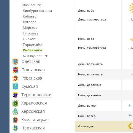
Вознесенск
Кинбурнская коса
День, небо
Коблево
День, температура
-1.
Луговое
Морское
Николаев
Очаков
Ночь, небо
Первомайск
Ночь, температура
-1.
Рыбаковка
Южноукраинск
Одесская
День, влажность
Полтавская
Ночь, влажность
Ровенская
День, давление
Сумская
Тернопольская
Ночь, давление
Харьковская
День, ветер
Херсонская
Ночь, ветер
Хмельницкая
Фазы луны
Черкасская