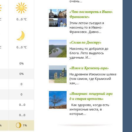
очень...
«Что посмотреть в Ивано-
Франковске»
C
0...0 °C
Этим летом съездил я
наконец-то в Ивано-
Франковск. Давно...
«Сплав по Днестру»
C
0...0 °C
Наконец-то добрался до
блога. Лето выдалось
удачным. И...
0%
«Изюм и Кременец-гора»
0%
На древнем Изюмском шляхе
(том самом, где Крымский
хан,...
0
«Инкерман: пещерный горо
0
д и старая крепость»
0...0
Как здорово, когда есть
интересные места, в
которые...
0...0
%
1%