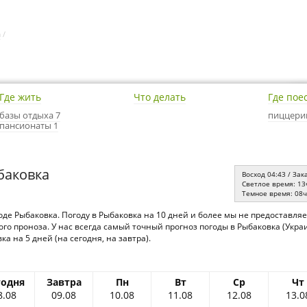
а
/
Где жить
Что делать
Где пое
базы отдыха 7
пиццери
пансионаты 1
баковка
Восход 04:43 / Зак
Светлое время: 13
Темное время: 08
оде Рыбаковка. Погоду в Рыбаковка на 10 дней и более мы не предоставля
го проноза. У нас всегда самый точный прогноз погоды в Рыбаковка (Укр
а на 5 дней (на сегодня, на завтра).
годня
Завтра
Пн
Вт
Ср
Чт
8.08
09.08
10.08
11.08
12.08
13.0