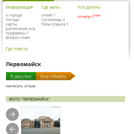
Информация
Где жить
Что делать
о городе
отели 1
new
отчеты 1
погода
гостиницы 2
карты
базы отдыха 1
расписание ж/д
турфирмы 1
вопрос-ответ
Где поесть
Первомайск
Я здесь был
Хочу побывать
написать отзыв
ФОТО "ПЕРВОМАЙСК"