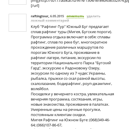
[img]http://s017.radikal.ru/i414/1504/fe/84d438532974.jp
[/url]
raftingtour
,
6.05.2015
ответить
удалить
ложный комментарий
Клуб "Рафтинг-Тур" Южный Буг предлагает
сплав рафтинг туры (Мигея, Бугские пороги).
Программа отдыха включает в себя: сплавы
рафтинг, сплав по реке буг, многократное
прохождение различных маршрутов по
порогам Южного Буга, проживание в
рафтинг-лагере, питание, экскурсии по
территории Национального Парка "Бугский
Гард", экскурсию к Радоновому Озеру,
экскурсии по одному из 7 чудес Украины,
рыбалка, прыжки со скал разной высоты,
скалолазание, бодирафтинг, роуп-джампинг,
волейбол.
Посиделки у вечернего костра, увлекательная
вечерняя программа, состязания, игры,
новые знакомства, проживание в палатках.
Умеренные цены на речные прогулки,
постоянным клиентам скидки.
Мигея Рафтинг на Южном Буге: (068)349-46-
64; (066)107-86-67,