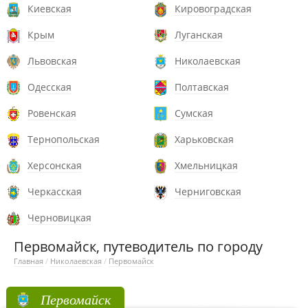
Киевская
Кировоградская
Крым
Луганская
Львовская
Николаевская
Одесская
Полтавская
Ровенская
Сумская
Тернопольская
Харьковская
Херсонская
Хмельницкая
Черкасская
Черниговская
Черновицкая
Первомайск, путеводитель по городу
Главная
/
Николаевская
/
Первомайск
Первомайск