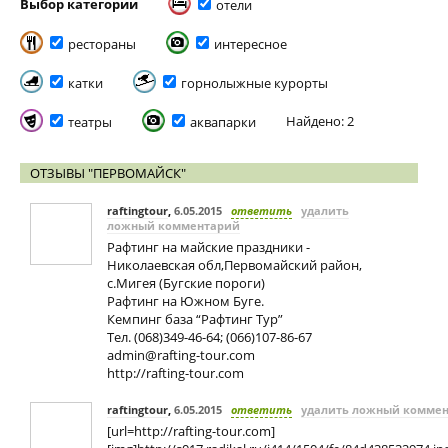
Выбор категории
отели
рестораны
интересное
катки
горнолыжные курорты
Найдено: 2
театры
аквапарки
ОТЗЫВЫ "ПЕРВОМАЙСК"
raftingtour
,
6.05.2015
ответить
удалить
ложный комментарий
Рафтинг на майские праздники -
Николаевская обл,Первомайский район,
с.Мигея (Бугские пороги)
Рафтинг на Южном Буге.
Кемпинг база “Рафтинг Тур”
Тел. (068)349-46-64; (066)107-86-67
admin@rafting-tour.com
http://rafting-tour.com
raftingtour
,
6.05.2015
ответить
удалить ложный комме
[url=http://rafting-tour.com]