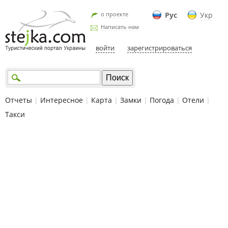
о проекте
Рус
Укр
Написать нам
войти
зарегистрироваться
Отчеты
|
Интересное
|
Карта
|
Замки
|
Погода
|
Отели
|
Такси