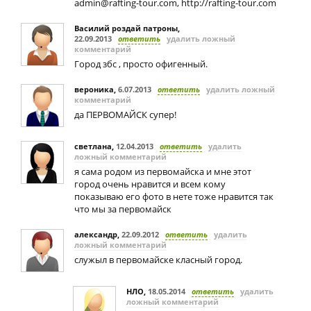
admin@rafting-tour.com
, http://rafting-tour.com
Василий роздай патроны
,
22.09.2013
ответить
удалить ложный
комментарий
Город збс , просто офигенный.
вероника
,
6.07.2013
ответить
удалить ложный
комментарий
да ПЕРВОМАЙСК супер!
светлана
,
12.04.2013
ответить
удалить
ложный комментарий
я сама родом из первомайска и мне этот
город очень нравится и всем кому
показываю его фото в нете тоже нравится так
что мы за первомайск
александр
,
22.09.2012
ответить
удалить
ложный комментарий
служыл в первомайске класный город.
НЛО
,
18.05.2014
ответить
удалить
ложный комментарий