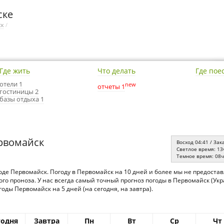
ске
ск
/
Где жить
Что делать
Где пое
отели 1
new
отчеты 1
гостиницы 2
базы отдыха 1
рвомайск
Восход 04:41 / Зак
Светлое время: 13
Темное время: 08
оде Первомайск. Погоду в Первомайск на 10 дней и более мы не предоста
го проноза. У нас всегда самый точный прогноз погоды в Первомайск (Укр
ды Первомайск на 5 дней (на сегодня, на завтра).
годня
Завтра
Пн
Вт
Ср
Чт