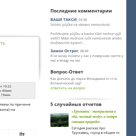
Последние комментарии
ВАШЕ ТАКСИ
, 03:38
Solidní půjčka na zástavu nemovitosti
Potřebujete půjčku a banka Vám nechce vyjít
vstříc? Máte možnost ručit nemovitosti anebo
сть
družstevním bytem?...
Замок Острог
, 08:49
Я не можу поняти у нас є поверхнях сміття у
нас я впаду на нас
Вопрос-Ответ
Как доехать до парка Фельдмана от ст.м
Ботанический сад?
ат 19:22
ответить на вопрос
ч 40мин
ч 19мин
5 случайных отчетов
вляем по причине
аина) на
«Трускавец - минеральная в
ода, чистый воздух и потря
сающая природа»
Сегодня рассказ про
Трускавец, город в общем то
Пт