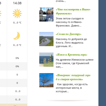
очень...
8
14.08
«Что посмотреть в Ивано-
Франковске»
Этим летом съездил я
наконец-то в Ивано-
C
0...0 °C
Франковск. Давно...
«Сплав по Днестру»
Наконец-то добрался до
блога. Лето выдалось
C
0...0 °C
удачным. И...
«Изюм и Кременец-гора»
0%
На древнем Изюмском шляхе
(том самом, где Крымский
0%
хан,...
0
«Инкерман: пещерный горо
д и старая крепость»
0
Как здорово, когда есть
интересные места, в
0...0
которые...
0...0