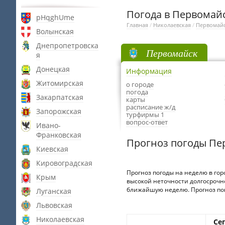
Погода в Первомай
pHqghUme
Главная
/
Николаевская
/
Первомай
Волынская
Днепропетровска
Первомайск
я
Донецкая
Информация
Житомирская
о городе
погода
Закарпатская
карты
расписание ж/д
Запорожская
турфирмы 1
вопрос-ответ
Ивано-
Франковская
Прогноз погоды Пе
Киевская
Кировоградская
Прогноз погоды на неделю в гор
Крым
высокой неточности долгосрочно
ближайшую неделю. Прогноз пого
Луганская
Львовская
Николаевская
Се