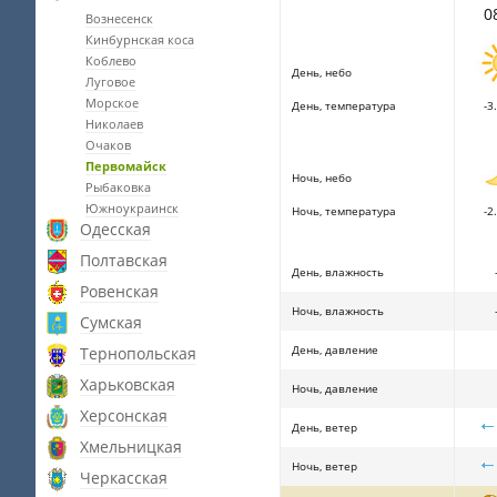
0
Вознесенск
Кинбурнская коса
Коблево
День, небо
Луговое
Морское
День, температура
-3.
Николаев
Очаков
Первомайск
Ночь, небо
Рыбаковка
Южноукраинск
Ночь, температура
-2.
Одесская
Полтавская
День, влажность
Ровенская
Ночь, влажность
Сумская
День, давление
Тернопольская
Харьковская
Ночь, давление
Херсонская
День, ветер
Хмельницкая
Ночь, ветер
Черкасская