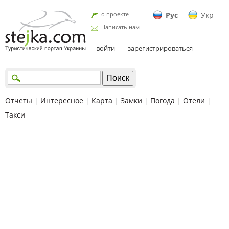
о проекте
Рус
Укр
Написать нам
войти
зарегистрироваться
Отчеты
|
Интересное
|
Карта
|
Замки
|
Погода
|
Отели
|
Такси