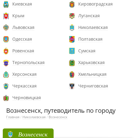
Киевская
Кировоградская
Крым
Луганская
Львовская
Николаевская
Одесская
Полтавская
Ровенская
Сумская
Тернопольская
Харьковская
Херсонская
Хмельницкая
Черкасская
Черниговская
Черновицкая
Вознесенск, путеводитель по городу
Главная
/
Николаевская
/
Вознесенск
Вознесенск