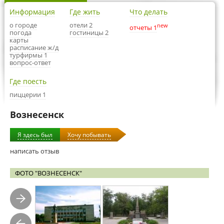
Информация
Где жить
Что делать
о городе
отели 2
new
отчеты 1
погода
гостиницы 2
карты
расписание ж/д
турфирмы 1
вопрос-ответ
Где поесть
пиццерии 1
Вознесенск
Я здесь был
Хочу побывать
написать отзыв
ФОТО "ВОЗНЕСЕНСК"