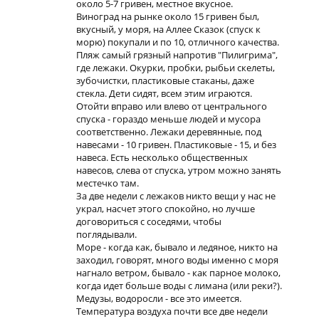
около 5-7 гривен, местное вкусное.
Виноград на рынке около 15 гривен был,
вкусный, у моря, на Аллее Сказок (спуск к
морю) покупали и по 10, отличного качества.
Пляж самый грязный напротив "Пилигрима",
где лежаки. Окурки, пробки, рыбьи скелеты,
зубочистки, пластиковые стаканы, даже
стекла. Дети сидят, всем этим играются.
Отойти вправо или влево от центрального
спуска - гораздо меньше людей и мусора
соответственно. Лежаки деревянные, под
навесами - 10 гривен. Пластиковые - 15, и без
навеса. Есть несколько общественных
навесов, слева от спуска, утром можно занять
местечко там.
За две недели с лежаков никто вещи у нас не
украл, насчет этого спокойно, но лучше
договориться с соседями, чтобы
поглядывали.
Море - когда как, бывало и ледяное, никто на
заходил, говорят, много воды именно с моря
нагнало ветром, бывало - как парное молоко,
когда идет больше воды с лимана (или реки?).
Медузы, водоросли - все это имеется.
Температура воздуха почти все две недели