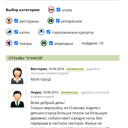
Выбор категории
отели
рестораны
интересное
катки
горнолыжные курорты
Найдено: 19
театры
аквапарки
ОТЗЫВЫ "ОЧАКОВ"
Виктория
,
10.04.2016
ответить
удалить
ложный комментарий
Мой город!
Лорри
,
10.08.2012
ответить
удалить ложный
комментарий
Всем добрый день!
Только вернулись из Очакова, ездили с
детьми (город больше похож на большую
деревню, собаки лают каждую ночь без
перерыва в частном секторе). Жилье не