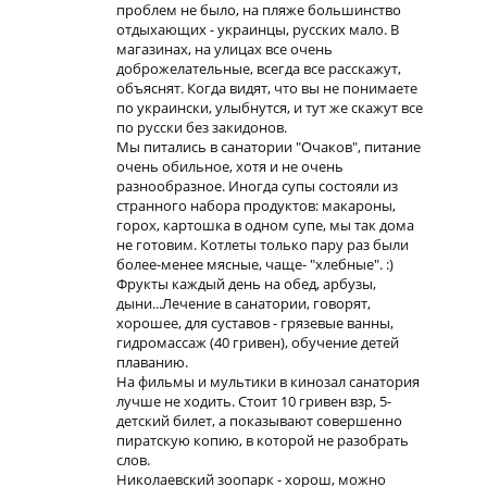
проблем не было, на пляже большинство
отдыхающих - украинцы, русских мало. В
магазинах, на улицах все очень
доброжелательные, всегда все расскажут,
объяснят. Когда видят, что вы не понимаете
по украински, улыбнутся, и тут же скажут все
по русски без закидонов.
Мы питались в санатории "Очаков", питание
очень обильное, хотя и не очень
разнообразное. Иногда супы состояли из
странного набора продуктов: макароны,
горох, картошка в одном супе, мы так дома
не готовим. Котлеты только пару раз были
более-менее мясные, чаще- "хлебные". :)
Фрукты каждый день на обед, арбузы,
дыни...Лечение в санатории, говорят,
хорошее, для суставов - грязевые ванны,
гидромассаж (40 гривен), обучение детей
плаванию.
На фильмы и мультики в кинозал санатория
лучше не ходить. Стоит 10 гривен взр, 5-
детский билет, а показывают совершенно
пиратскую копию, в которой не разобрать
слов.
Николаевский зоопарк - хорош, можно