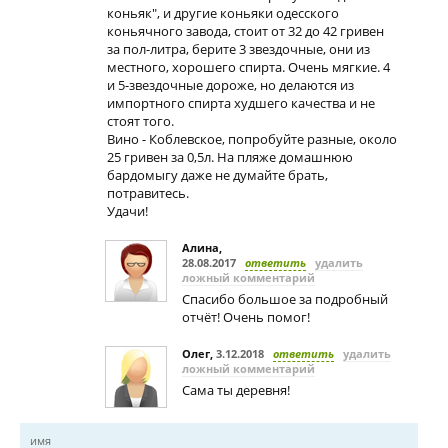
коньяк", и другие коньяки одесского
коньячного завода, стоит от 32 до 42 гривен
за пол-литра, берите 3 звездочные, они из
местного, хорошего спирта. Очень мягкие. 4
и 5-звездочные дороже, но делаются из
импортного спирта худшего качества и не
стоят того.
Вино - Коблевское, попробуйте разные, около
25 гривен за 0,5л. На пляже домашнюю
бардомыгу даже не думайте брать,
потравитесь.
Удачи!
Алина
,
28.08.2017
ответить
удалить
ложный комментарий
Спасибо большое за подробный
отчёт! Очень помог!
Олег
,
3.12.2018
ответить
удалить
ложный комментарий
Сама ты деревня!
имя