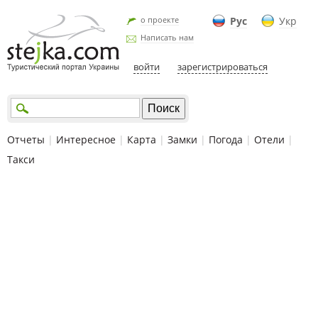
о проекте
Рус
Укр
Написать нам
войти
зарегистрироваться
Отчеты
|
Интересное
|
Карта
|
Замки
|
Погода
|
Отели
|
Такси