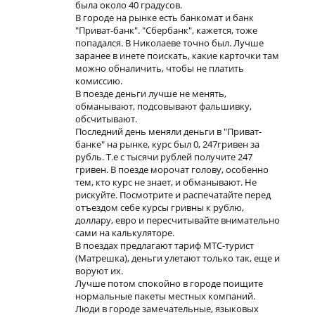
была около 40 градусов.
В городе на рынке есть банкомат и банк
"Приват-банк". "Сбербанк", кажется, тоже
попадался. В Николаеве точно был. Лучше
заранее в инете поискать, какие карточки там
можно обналичить, чтобы не платить
комиссию.
В поезде деньги лучше не менять,
обманывают, подсовывают фальшивку,
обсчитывают.
Последний день меняли деньги в "Приват-
банке" на рынке, курс был 0, 247гривен за
рубль. Т.е с тысячи рублей получите 247
гривен. В поезде морочат голову, особенно
тем, кто курс не знает, и обманывают. Не
рискуйте. Посмотрите и распечатайте перед
отъездом себе курсы гривны к рублю,
доллару, евро и пересчитывайте внимательно
сами на калькуляторе.
В поездах предлагают тариф МТС-турист
(Матрешка), деньги улетают только так, еще и
воруют их.
Лучше потом спокойно в городе поищите
нормальные пакеты местных компаний.
Люди в городе замечательные, языковых