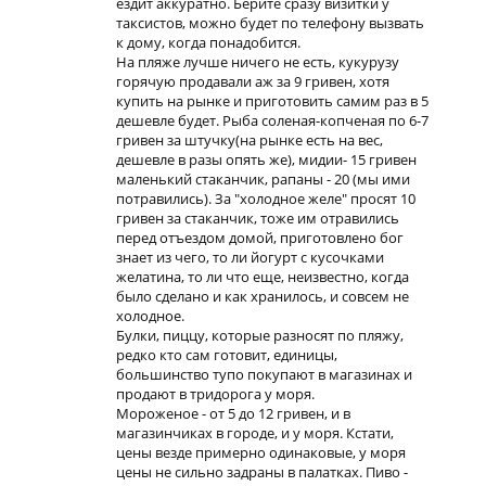
ездит аккуратно. Берите сразу визитки у
таксистов, можно будет по телефону вызвать
к дому, когда понадобится.
На пляже лучше ничего не есть, кукурузу
горячую продавали аж за 9 гривен, хотя
купить на рынке и приготовить самим раз в 5
дешевле будет. Рыба соленая-копченая по 6-7
гривен за штучку(на рынке есть на вес,
дешевле в разы опять же), мидии- 15 гривен
маленький стаканчик, рапаны - 20 (мы ими
потравились). За "холодное желе" просят 10
гривен за стаканчик, тоже им отравились
перед отъездом домой, приготовлено бог
знает из чего, то ли йогурт с кусочками
желатина, то ли что еще, неизвестно, когда
было сделано и как хранилось, и совсем не
холодное.
Булки, пиццу, которые разносят по пляжу,
редко кто сам готовит, единицы,
большинство тупо покупают в магазинах и
продают в тридорога у моря.
Мороженое - от 5 до 12 гривен, и в
магазинчиках в городе, и у моря. Кстати,
цены везде примерно одинаковые, у моря
цены не сильно задраны в палатках. Пиво -