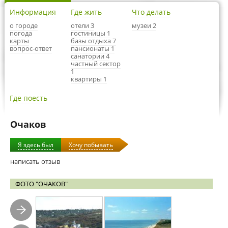
Информация
Где жить
Что делать
о городе
отели 3
музеи 2
погода
гостиницы 1
карты
базы отдыха 7
вопрос-ответ
пансионаты 1
санатории 4
частный сектор
1
квартиры 1
Где поесть
Очаков
Я здесь был
Хочу побывать
написать отзыв
ФОТО "ОЧАКОВ"