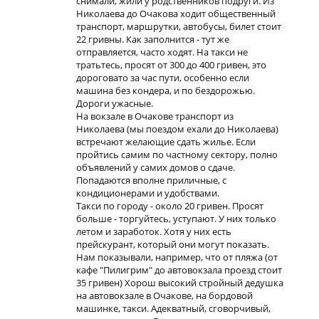
снимали, жили у родственников подруги. Из
Николаева до Очакова ходит общественный
транспорт, маршрутки, автобусы, билет стоит
22 гривны. Как заполнится - тут же
отправляется, часто ходят. На такси не
тратьтесь, просят от 300 до 400 гривен, это
дороговато за час пути, особенно если
машина без кондера, и по бездорожью.
Дороги ужасные.
На вокзале в Очакове транспорт из
Николаева (мы поездом ехали до Николаева)
встречают желающие сдать жилье. Если
пройтись самим по частному сектору, полно
объявлений у самих домов о сдаче.
Попадаются вполне приличные, с
кондиционерами и удобствами.
Такси по городу - около 20 гривен. Просят
больше - торгуйтесь, уступают. У них только
летом и заработок. Хотя у них есть
прейскурант, который они могут показать.
Нам показывали, например, что от пляжа (от
кафе "Пилигрим" до автовокзала проезд стоит
35 гривен) Хорош высокий стройный дедушка
на автовокзале в Очакове, на бордовой
машинке, такси. Адекватный, сговорчивый,