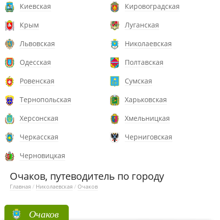
Киевская
Кировоградская
Крым
Луганская
Львовская
Николаевская
Одесская
Полтавская
Ровенская
Сумская
Тернопольская
Харьковская
Херсонская
Хмельницкая
Черкасская
Черниговская
Черновицкая
Очаков, путеводитель по городу
Главная
/
Николаевская
/
Очаков
Очаков