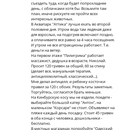
съездить туда, когда будет попрохладнее
день, с облачками хотя бы. Возьмите там
план, иначе рискуете не пройти всех
интересных животных.
В Аквапарк "Аттика" лучше ехать во второй
половине дня. Утром вода там ледяная даже
для взрослых, на подогрев включают поздно,
а оплачиваете все равно за 4 часа посещения.
И утром не все аттракционы работают. Т.е.
деньги на ветер.
На первом этаже "Пилигрима" работает
массажист, дедушка в возрасте, Николай.
Просит 120 гривен за общий, 60 за спину
(делает все, мануальная терапия,
антицелллюлитный, классический...).
Мне делал антицелл, и ребенку косточки
правил за 120 с обоих. Результаты заметные.
Торгуйтесь, согласится брать меньше.
На Кинбурскую косу мы не ездили, поедете -
выбирайте большой катер "Антон", на
маленьком "Корсаре" не стоит. Объявляют на
пляже каждый день посадку. Стоит 45 гривен
в оба конца с человека, дошкольники -
бесплатно.
В местных магазинах попробуйте "Одесский