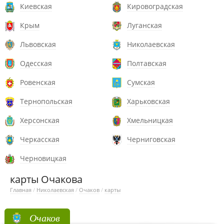
Киевская
Кировоградская
Крым
Луганская
Львовская
Николаевская
Одесская
Полтавская
Ровенская
Сумская
Тернопольская
Харьковская
Херсонская
Хмельницкая
Черкасская
Черниговская
Черновицкая
карты Очакова
Главная
/
Николаевская
/
Очаков
/
карты
Очаков