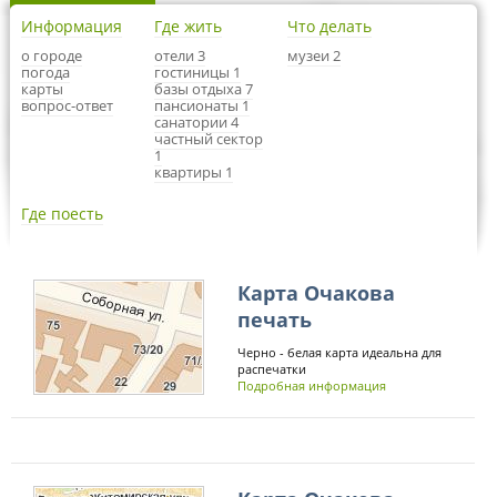
Информация
Где жить
Что делать
о городе
отели 3
музеи 2
погода
гостиницы 1
карты
базы отдыха 7
вопрос-ответ
пансионаты 1
санатории 4
частный сектор
1
квартиры 1
Где поесть
Карта Очакова
печать
Черно - белая карта идеальна для
распечатки
Подробная информация