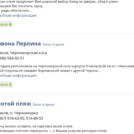
ран отеля предложит Вам широкий выбор блюд на завтрак, обед и ужин.
ашаем Вас посетить сауну.
 рады обеспечить...
обная информация
ывов:
6
рвона Перлина
, база отдыха
чаков, Черноморская коса
096) 934-92-51
отдыха расположена на Черноморской косе курорта Очаков (в 60 км от г.Николаева,
ой стороны её омывает Березанский лиман с другой Черное...
обная информация
ывов:
5
лотой пляж
, база отдыха
чаков, п. Черноморка
067) 918-63-05, 514-89-55
у можно оставить на парковке возле отеля.
елающих плотнее перекусить — к Вашим услугам ресторан отеля.