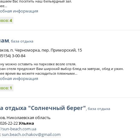
ашаем Вас посетить наш бильярдный зал.
ее...
обная информация
ывов:
4
лам
, база отдыха
чаков, п. Черноморка, пер. Приморский, 15
05154) 3-00-84
у можно оставить на парковке возле отеля.
ран отеля предложит Вам широкий выбор блюд на завтрак, обед и ужин.
нее время вы можете насладиться пляжными...
обная информация
ывов:
1
а отдыха "Солнечный берег"
, база отдыха
ов, Николаевская область
 026-22-22
Ульяна
://sun-beach.com.ua
:
sun.beach.ochakov@gmail.com