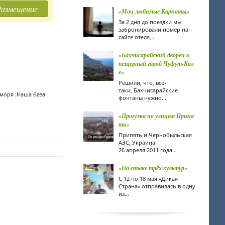
Размещение
«Мои любимые Карпаты»
За 2 дня до поездки мы
забронировали номер на
сайте отеля,...
«Бахчисарайский дворец и
пещерный город Чуфут-Кал
е»
Решили, что, все-
таки, Бахчисарайские
 моря .Наша база
фонтаны нужно...
«Прогулка по улицам Припя
ти»
Припять и Чернобыльская
АЭС, Украина.
26 апреля 2011 года...
«На стыке трёх культур»
С 12 по 18 мая «Дикая
Страна» отправилась в одну
из...