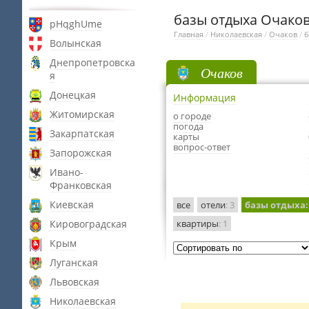
базы отдыха Очако
pHqghUme
Главная
/
Николаевская
/
Очаков
/
б
Волынская
Днепропетровска
Очаков
я
Донецкая
Информация
Житомирская
о городе
погода
Закарпатская
карты
вопрос-ответ
Запорожская
Ивано-
Франковская
Киевская
все
отели
: 3
базы отдыха
:
Кировоградская
квартиры
: 1
Крым
Луганская
Львовская
Николаевская