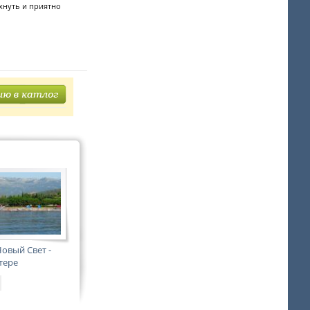
хнуть и приятно
овый Свет -
тере