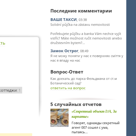
Последние комментарии
ВАШЕ ТАКСИ
, 03:38
Solidní půjčka na zástavu nemovitosti
Potřebujete půjčku a banka Vám nechce vyjít
vstříc? Máte možnost ručit nemovitosti anebo
сть
družstevním bytem?...
Замок Острог
, 08:49
Я не можу поняти у нас є поверхнях сміття у
нас я впаду на нас
Вопрос-Ответ
Как доехать до парка Фельдмана от ст.м
Ботанический сад?
ответить на вопрос
коттеджи
: 1
5 случайных отчетов
«Секретный объект І3А, За
карпатье»
Говорят, однажды секретный
агент 007 сошел с ума,
пытаясь...