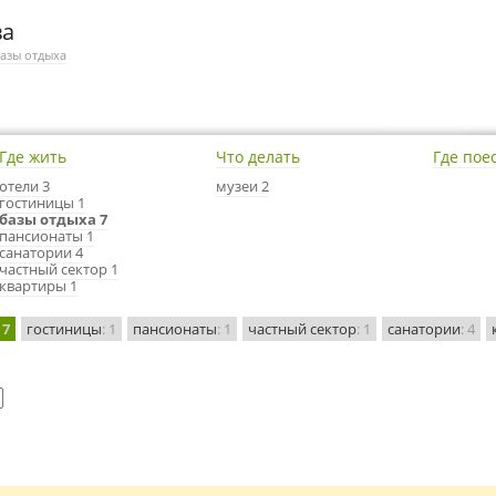
ва
азы отдыха
Где жить
Что делать
Где пое
отели 3
музеи 2
гостиницы 1
базы отдыха 7
пансионаты 1
санатории 4
частный сектор 1
квартиры 1
 7
гостиницы
: 1
пансионаты
: 1
частный сектор
: 1
санатории
: 4