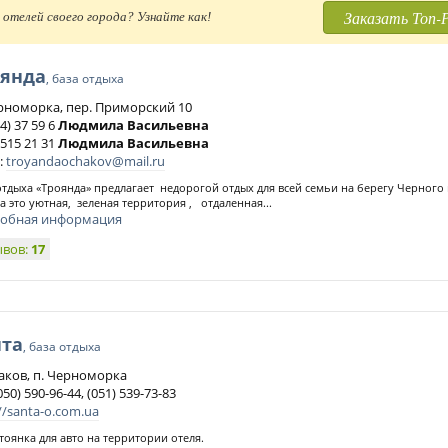
Заказать Топ-
отелей своего города? Узнайте как!
оянда
, база отдыха
ерноморка, пер. Приморский 10
4) 37 59 6
Людмила Васильевна
 515 21 31
Людмила Васильевна
:
troyandaochakov@mail.ru
отдыха «Троянда» предлагает недорогой отдых для всей семьи на берегу Черного
а это уютная, зеленая территория , отдаленная...
обная информация
ывов:
17
нта
, база отдыха
чаков, п. Черноморка
050) 590-96-44, (051) 539-73-83
//santa-o.com.ua
стоянка для авто на территории отеля.