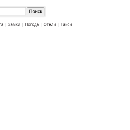
та
|
Замки
|
Погода
|
Отели
|
Такси