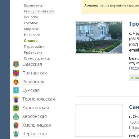
Вознесенск
Хотите быть первым в списке 
Кинбурнская коса
Коблево
Тр
Луговое
Морское
с. Ч
Николаев
(0515
Очаков
(067)
Первомайск
email
Рыбаковка
Южноукраинск
База 
отдых
Одесская
Подр
Полтавская
отз
Ровенская
Сумская
Тернопольская
Са
Харьковская
Херсонская
г. О
+38 (
Хмельницкая
http:
Черкасская
Есть 