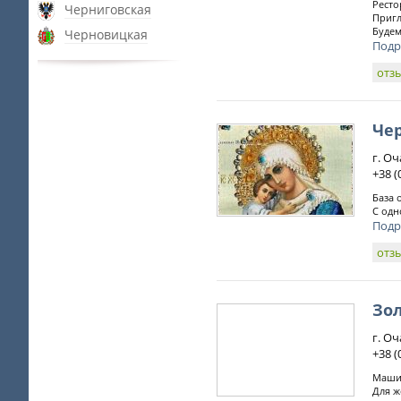
Ресто
Черниговская
Пригл
Будем
Черновицкая
Подр
отз
Че
г. О
+38 (
База 
С одн
Подр
отз
Зо
г. О
+38 (
Машин
Для ж