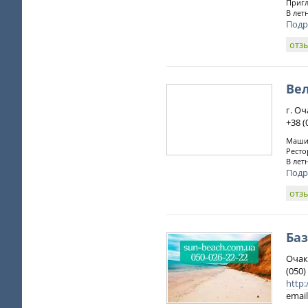
Пригл
В летн
Подр
отз
Ве
г. О
+38 (
Машин
Ресто
В лет
Подр
отз
Баз
Очак
(050)
http
email