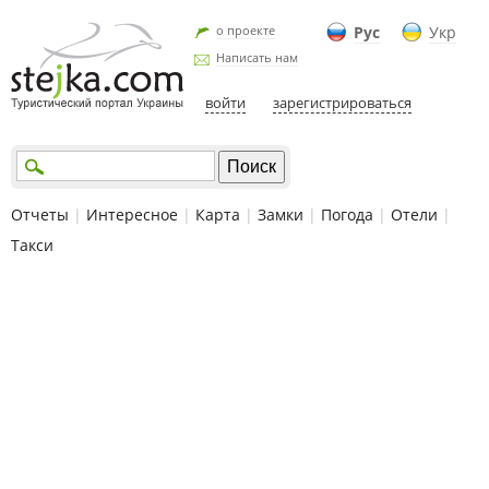
о проекте
Рус
Укр
Написать нам
войти
зарегистрироваться
Отчеты
|
Интересное
|
Карта
|
Замки
|
Погода
|
Отели
|
Такси