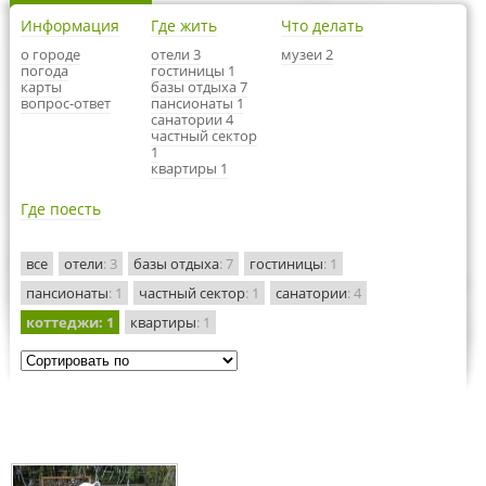
Информация
Где жить
Что делать
о городе
отели 3
музеи 2
погода
гостиницы 1
карты
базы отдыха 7
вопрос-ответ
пансионаты 1
санатории 4
частный сектор
1
квартиры 1
Где поесть
все
отели
: 3
базы отдыха
: 7
гостиницы
: 1
пансионаты
: 1
частный сектор
: 1
санатории
: 4
коттеджи
: 1
квартиры
: 1