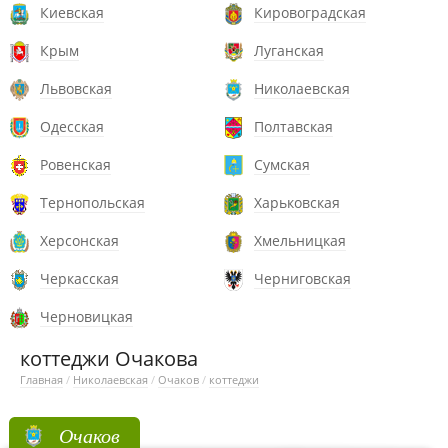
Киевская
Кировоградская
Крым
Луганская
Львовская
Николаевская
Одесская
Полтавская
Ровенская
Сумская
Тернопольская
Харьковская
Херсонская
Хмельницкая
Черкасская
Черниговская
Черновицкая
коттеджи Очакова
Главная
/
Николаевская
/
Очаков
/
коттеджи
Очаков